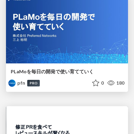
PLaMoを毎日の開発で使い育てていく
pfn
0
180
PRO