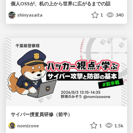
個人OSSが、机の上から世界に広がるまでの話
shinyasaita
1
340
サイバー捜査員研修（前半）
nomizone
1
1.5k