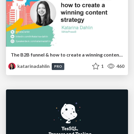
The B2B funnel & how to create a winning content strategy
katarinadahlin
1
460
PRO