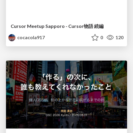
Cursor Meetup Sapporo - Cursor物語 続編
cocacola917
0
120