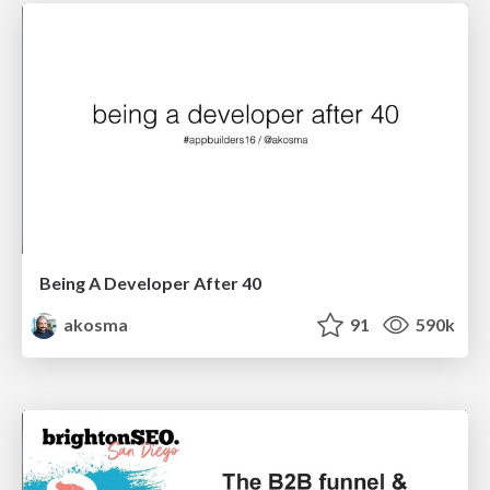
Being A Developer After 40
akosma
91
590k