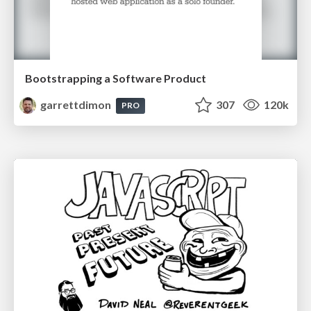
Bootstrapping a Software Product
garrettdimon
307
120k
PRO