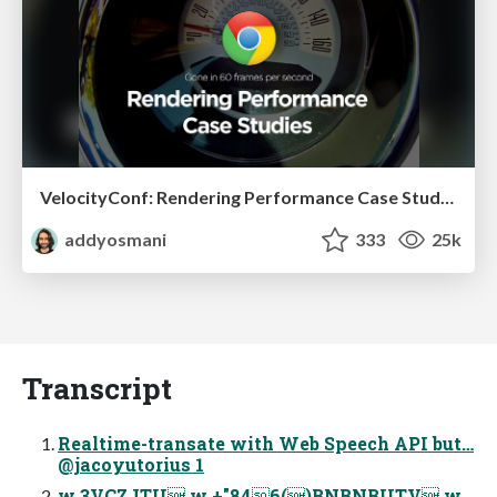
VelocityConf: Rendering Performance Case Studies
addyosmani
333
25k
Transcript
Realtime-transate with Web Speech API but…
@jacoyutorius 1
w 3VCZJTU w +"846()BNBNBUTV w