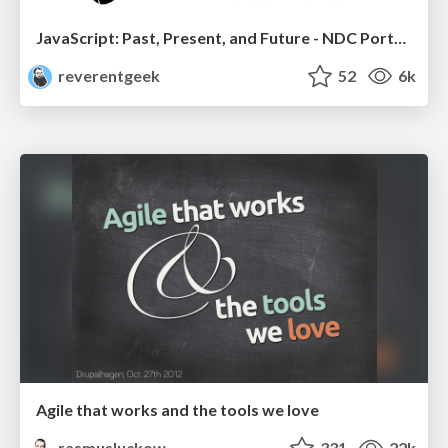
JavaScript: Past, Present, and Future - NDC Porto 2020
reverentgeek
52
6k
Agile that works and the tools we love
rasmusluckow
331
22k