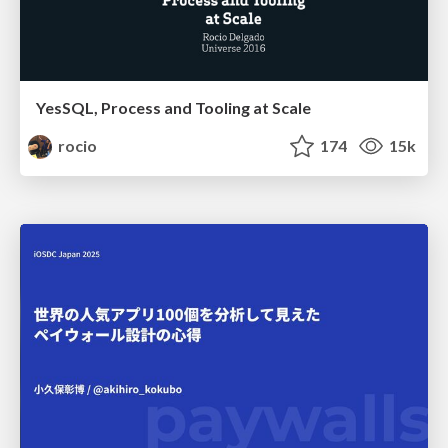
YesSQL, Process and Tooling at Scale
rocio
174
15k