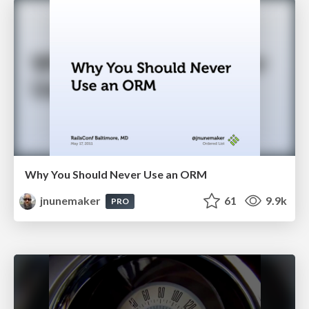
Why You Should Never Use an ORM
jnunemaker
61
9.9k
PRO