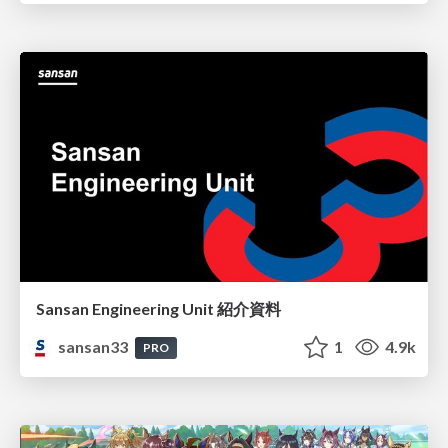
Sansan Engineering Unit 紹介資料
sansan33
1
4.9k
PRO