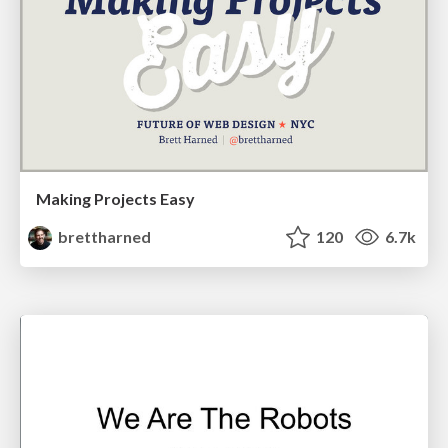
Making Projects Easy
brettharned
120
6.7k