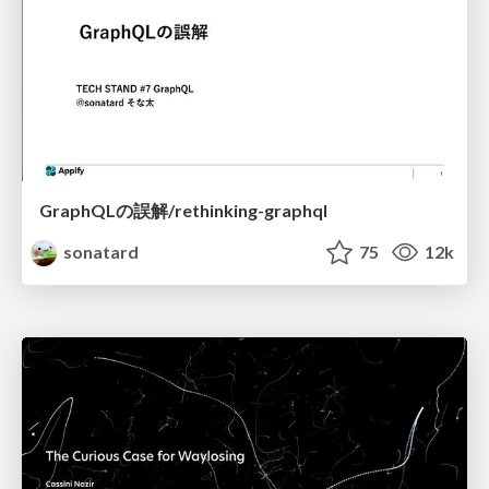
GraphQLの誤解/rethinking-graphql
sonatard
75
12k