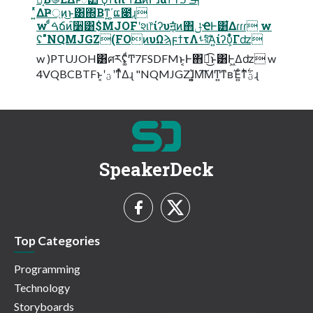
͍ͬͯΔҎ্ͷ͜ͱ͸΍Βͳ͍΄͏͕ແ೉ɻ
w ͨͩࠓճͷ໎૸͸$MJOFʹશ෦ίʔυॻ͔ͤͯͨͷ΋ݪҼͰ͸͋Δɾɾɾ w
ʢ"NQMJGZ(FOͷυΩϡϝϯτΛࢀরͨͬ͠Ά͍ίʔυ͕͋ͬͨΓʣ
w )PTUJOH͸ศརʢ͚ͩͲ7FSDFMͱ͔Ͱ΋ಉ͜͡ͱ͸Ͱ͖Δʣ w
4VQBCBTFͱ͔ʹؾʹͳͬͯΔɻ "NQMJGZɺ͍͍͔͛Μ͠ΜͲ͍ͳʙΈ͍ͨͳؾ࣋ͪɻ
SpeakerDeck
Top Categories
Programming
Technology
Storyboards