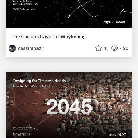
The Curious Case for Waylosing
cassininazir
1
450