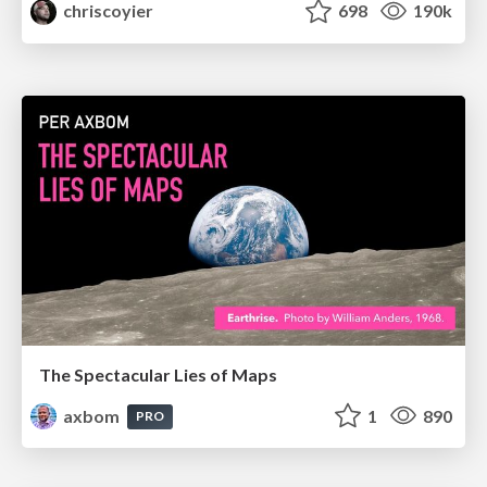
chriscoyier
698
190k
The Spectacular Lies of Maps
axbom
1
890
PRO