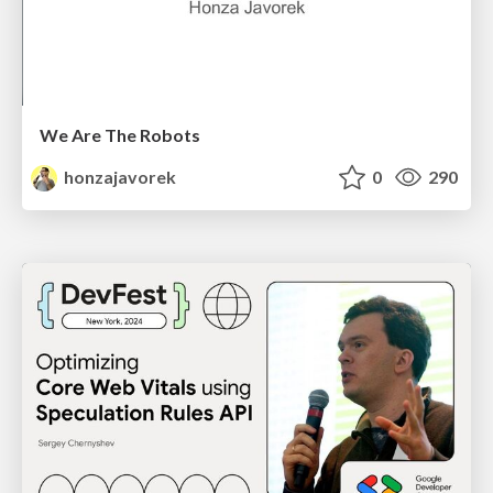
We Are The Robots
honzajavorek
0
290