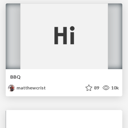
BBQ
matthewcrist
89
10k