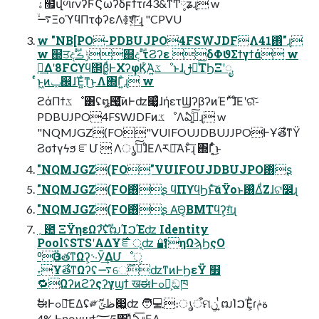
ۀ຿վળɾνʔϜϚωʔδϝϯτɾ43&ͳͲ༷ʑɻ w
࠷ۙΞοϓϥΠτϕʔεΛ࿅श͍ͯ͠·͢ɻ "CPVU
w "NB[PO-PDBUJPO4FSWJDFΛ࢖ͬͨ41"ɻ
w ஍ਤදࣔݱࡏ஍දࣔ τϨʔε δΦϑΣϯγϯά w
ཁ͢Δʹ8FCϒϥ΢β͚ͩͰΧʔφϏͬΆ͍ػೳͱɺࢦఆͨ͠ΤϦΞʹೖ
ͬͨͱ͖ͷݕ஌ɺΈ͍ͨͳ͜ͱΛ΍Γ͍ͨɻ w
ϩάΠϯػೳ͸ʢ໘౗͍͘͞ͷͰʣ෇͚ͣɺήετϢʔβʔͷΈʹ ͯ͠ɺͦΕʹରͯ͠-
PDBUJPO4FSWJDFͷػೳΛఏڙ͍ͨ͠ɻ w
"NQMJGZ(FO"VUIFOUJDBUJJPOͰҰ࣌తͳΫ
Ϩσϯγϟϧ ೝՄ  Λൃߦͯ͠ɺͦΕΛར༻͠Α͏ͱͨ͠ɻ ΍Γ͔ͨͬͨ͜ͱ
"NQMJGZ(FO"VUIFOUJDBUJPO࢖͏ͧʂ
"NQMJGZ(FO࢖͏ͧʂ ϥΠϒϥϦͱͯ͠αΫοͱ࢖͑ΔͩΖɺଟ෼ɻ
"NQMJGZ(FO࢖͏ͧʂ Α͘Θ͔ΒΜΤϥʔ͕ग़ͨɻ
؍఺ ΞΫηεΩʔํࣜʢຒΊࠐΈʣ Identity
PoolʢSTSʹΑΔҰ࣌ೝূʣ 🔐ηΩϡϦςΟ
ºӬଓతͳΩʔ͕࿙Ӯ͢ΔՄೳੑ
˕Ұ࣌తͳΩʔʢ࠷େ࣌ؒʣͳͷͰϦεΫ ௿
🔁Ωʔͷϩʔςʔγϣϯ खಈͰߋ৽͕ඞཁ
ࣗಈͰߋ৽͞ΕΔʢ༗ޮظݶ෇͖ʣ 🧑💻։ൃऀମݧ ͍ͭຒΊࠐΈ͕ͪɾةݥ
4%,Ͱηογϣϯ؅ཧ΋ؚΊͯఏڙ͞ΕΔ