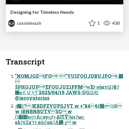
Designing for Timeless Needs
cassininazir
1
430
Transcript
"NQMJGZ(FO"VUIFOUJDBUJPOͰ͸

$PHOJUP*EFOUJUZ1PPMͷΈͰͷήετϢʔβʔ
΁ͷೝՄ ͕Ͱ͖ͳ͍݅ 2025/04/19 JAWS-UG浜松
@jacoyutorius
খ໦༔ే !KBDPZVUPSJVT w +"846(඿দ੩Ԭ
w )BNBNBUTVSC w
ۭ͖Ո໰୊ͷղফΛϛογϣϯͱ͢ΔגࣜձࣾΫϥοιʔωͱ͍͏
ελʔτΞοϓͰσϕϩούʔΛ΍͍ͬͯ·͢ɻ w