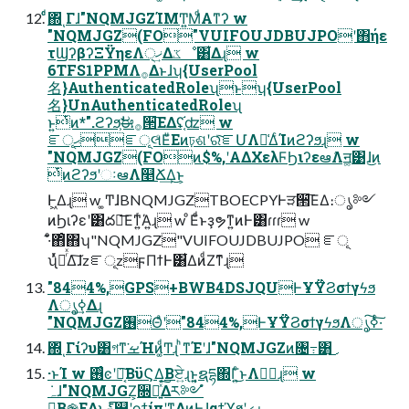
ͨͩ΍ͬͺΓɺ"NQMJGZΊΜͲ͍ΜͩΑͳʔ w
"NQMJGZ(FO"VUIFOUJDBUJPOʹ΋ήε
τϢʔβʔΞΫηεΛ੍ޚ͢Δػೳ͸͋Δɻ w
6TFS1PPMΛ࡞Δͱɺʮ{UserPool
名}AuthenticatedRoleʯͱʮ{UserPool
名}UnAuthenticatedRoleʯ
ͱ͍͏ͭͷ*".ϩʔϧ͕ࣗಈ࡞੒͞ΕΔʢ͔֬ʣ w
ೝূޙೝূલͦΕͧΕͷঢ়ଶʹରͯ͠ೝՄΛ༩͑ΔͨΊͷϩʔϧɻ w
"NQMJGZ(FOͷ$%,ʹΑΔΧελϜϦιʔεఆٛΛॻ͚͹ɺ͜ͷ
ͭͷϩʔϧʹઃఆΛ௥Ճ͢Δ͜ͱ͕
Ͱ͖Δɻ w ͚ͲɺBNQMJGZTBOECPYͰੜ੒͞ΕΔ։ൃ༻
ͷϦιʔεʹ͸ద༻͞Εͳ͍ͬΆ͍ɻ w ͦΕͩͱҙຯͳ͍ͷͰ͸ɾɾɾ w
·͊ͦ΋ͦ΋ʮ"NQMJGZ"VUIFOUJDBUJPO ೝূ
ʯͬͯᨳͬͯΔ͠ɺzೝূzϝΠϯͰ͸͋ΔͷͩΖ͏ͳ͊ɻ
"844%,GPS+BWB4DSJQUͰҰ࣌ΫϨσϯγϟϧ
Λൃߦ͢Δɻ
"NQMJGZ࢖Θͣʹ"844%,ͰҰ࣌ΫϨσϯγϟϧΛൃߦ͠·ͨ͠
΍ͬͺΓίʔυ͸গͳ͘ࡁΉͷ͚ͩͲɻ ͪͳΈʹɺ"NQMJGZͷ৔߹͸͜͏
·ͱΊ w ࢖͏ͨͼʹԿ͔͠ΒϋϚΔ͔Βਏ͍ɻͱ͍͏͔ຊདྷ΍Γ͍ͨ͜ͱΛݟࣦ͏ɻ w
๏͔Β֎ΕΔͱ్୺ʹϙϯίπʹͳΔͷͰɺαϯϓϧʹࡌ