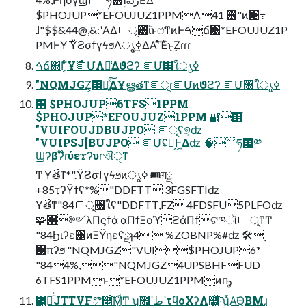
$PHOJUP*EFOUJUZ1PPMΛ࢖͏ 41"ͷ৔߹
ɺ"$$&44@,&:ʹΑΔೝূ͸ͪΐͬͱෆ҆ͳͷͰࠓճ͸*EFOUJUZ1P
PMͰҰ࣌ ΫϨσϯγϟϧΛൃߦ͢ΔΑ͏ʹͯͯ͠Έͨͱ͜Ζɾɾɾ
ࠓճ΍Γ͔ͨͬͨҰ࣌ೝՄΛ༩͑Δϑϩʔ ೝՄ৘ใൃߦ
"NQMJGZ͕૝ఆ͍ͯ͠ΔҰൠతͳೝূɾೝՄͷϑϩʔ ೝՄ৘ใൃߦ
߲໨ $PHOJUP6TFS1PPM
$PHOJUP*EFOUJUZ1PPM 🔐໾ׂ
"VUIFOUJDBUJPO ೝূʢ୭͔ʣ
"VUIPSJ[BUJPO ೝՄʢԿ͕Ͱ͖Δʣ 🧠؅ཧ಺༰
Ϣʔβʔ໊ɾύεϫʔυɾଐੑͳ
Ͳ Ұ࣌తͳ*".ΫϨσϯγϟϧͷൃߦ 🎟ग़ྗ
+85τʔΫϯʢ*%"DDFTT 3FGSFTIʣ
Ұ࣌తͳ"84ೝূ৘ใʢ"DDFTT,FZ 4FDSFU5PLFOʣ
🧩࢖༻λΠϛϯά αΠϯΞοϓϩάΠϯଟཁૉೝ ূͳͲ
"84Ϧιʔε΁ͷΞΫηεʢྫɿ4  %ZOBNP%#ʣ 🛠࣮
૷πʔϧ "NQMJGZ"VUI$PHOJUP6*
"844%,"NQMJGZ4UPSBHFFUD
6TFS1PPMͱ*EFOUJUZ1PPMͷҧ͍
੎͍༨ͬͯJTTVFొ࿥ͨ͠Μ͚ͩͲ ʮࣾ಺ʹطʹτϥοΧʔΛ࣮૷͍ͯ͠·͢ʯͬͯΑ͘Θ͔ΒΜɻ