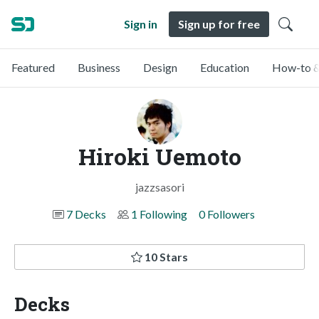
Sign in
Sign up for free
Featured
Business
Design
Education
How-to &
Hiroki Uemoto
jazzsasori
7 Decks
1 Following
0 Followers
10 Stars
Decks