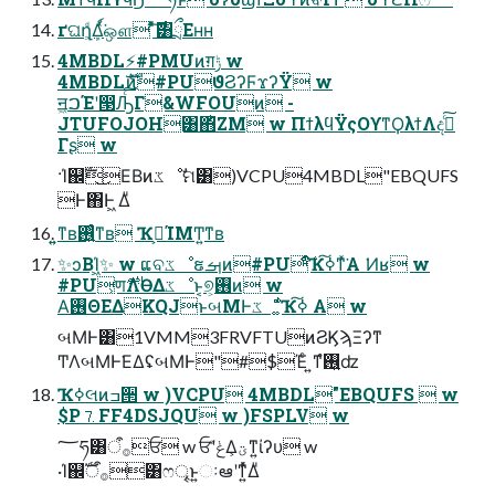
ґଘղܾ͕ͩΔͯ͘์ஔ ͦͯ࣌͠͸ྲྀΕʜʜ
4MBDL⚡#PMUͷग़ݱ w
4MBDLެࣜͷ#PUϑϨʔϜϫʔΫ w
ॻ͖ࠐΈʹ൓Ԡͨ͠Γ&WFOUͷ -
JTUFOJOH͸΋ͪΖΜ w ΠϯλϥΫςΟϒͳϘλϯΛදࣔͨ͠
Γʂ w
·Ί஌ࣝ͜ΕΒͷػೳࣗମ͸)VCPU4MBDL"EBQUFS
Ͱ΋Ͱ͖ Δͧ
͍͍ͳʙ࢖͍͍ͨͳʙ Ҡߦ͕ΊΜͲ͍ͳʙ
✨ͻΒΊ͖✨ w ແବػೳຬࡌͷ#PUͩ͠Ҡߦ͠ͳͯ͘Α ͘Ͷʁ w
#PU͕ण࢘ΛѲΔػೳͱ͔୭͕࢖͏ͷ w
Α͘࢖ΘΕΔKQJͱબΜͰػೳ͚ͩҠߦ͠ Α͏ w
બΜͰ͸1VMM3FRVFTUͷϨϏϡΞʔͳ
ͲΛબΜͰ͘ΕΔʢબΜͰ"#$Έͨ ͍ͳ࢖͍ํʣ
Ҡߦલͷߏ੒ w )VCPU 4MBDL"EBQUFS  w
$P⒎FF4DSJQU w )FSPLV w
؅ཧ͸࡞ऀਓ w ਓʹݟͤΔؾ͕ͳ͍ίʔυ w
·Ί஌ࣝ࡞ऀ͸ෆৄͱ͍͏ઃఆʹͳ͍ͬͯΔͧ