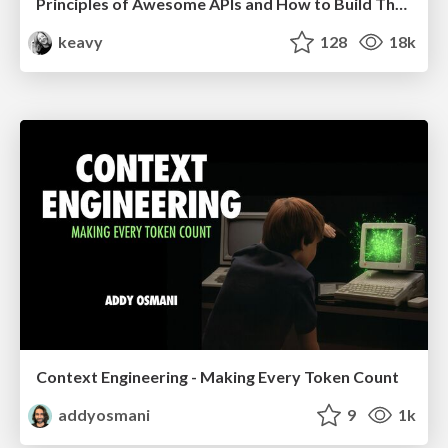
Principles of Awesome APIs and How to Build Them.
keavy
128
18k
Context Engineering - Making Every Token Count
addyosmani
9
1k