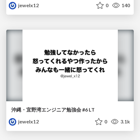
jewelx12
0
140
沖縄・宜野湾エンジニア勉強会 #6 LT
jewelx12
0
3.1k