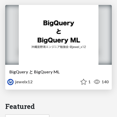
BigQuery と BigQuery ML
jewelx12
1
140
Featured