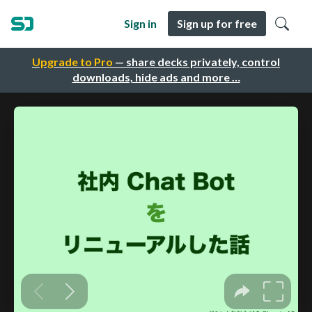
Sign in
Sign up for free
Upgrade to Pro
— share decks privately, control
downloads, hide ads and more …