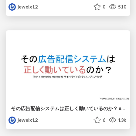
jewelx12
0
510
その広告配信システムは正しく動いているのか？ #TechMar
jewelx12
6
13k