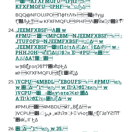
͸!KFXFMQFUIPHFͱ
KFXFMQFUIPHFͷ྆ํʹରԠ͍ͯ͠Δ͕
BQQ@NFOUJPOΠϕϯτΛर͏ͱ!෇͖ϝϯγϣ
ϯʹ͔͠൓ԠͰ͖ͳ͍ w KFXFMQFUIPHFΛ࢖͏ਓͷํ͕ଟͯ͘࢖͍ͮΒ͘ ͳͬͯ͠·ͬͨ
.JEEMFXBSFΛ࢖͏ w
#PMUʹ͸(MPCBMNJEEMFXBSFͱ -
JTUFOFSNJEEMFXBSF͕ଘࡏ͢Δ w
.JEEMFXBSF͸֤छΠϕϯτΛॲཧ͢Δલʹ ࣮ߦ͞ΕΔॲཧ w -
PHHJOHͷͨΊͩͬͨΓɺ͋ΔϢʔβʔͷ Έ#PUͷ࢖༻
ΛڐՄ͢ΔΑ͏ͳ৔߹ʹ࢖͏
w ૹΒΕ͖ͯͨϝοηʔδͳͲ΋औಘͰ͖Δ
ͷͰKFXFMQFU͔Β࢝·͍ͬͯΕ͹ॲཧ͢Δ
)VCPU4MBDL"EBQUFSͱ #PMUͷҧ͍
w ࢖༻͍ͯ͠Δ"1*ͷҧ͍ w ΠϯλʔϑΣʔεͷҧ͍ w
)VCPU͸ෳ਺ͷνϟοταʔϏεͰ࢖͑Δ
Α͏ʹΠϯλʔϑΣʔε͕ந৅Խ͞Ε͍ͯΔ w
#PMU͸4MBDLͷͨΊʹ࡞ΒΕ͍ͯΔ w
)VCPU͸։ൃ؀ڥͷίϯιʔϧ্Ͱಈ͘ νϟοτ͕੔උ͞Ε͓ͯΓɺσϓϩΠ͠ͳ͘
ͯ΋ಈ࡞֬ೝͰ͖Δ
࢖༻͍ͯ͠Δ"1*ͷҧ͍ w 35.