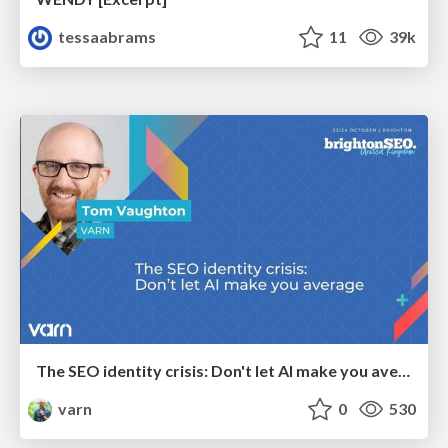
tessaabrams
11
39k
The SEO identity crisis: Don't let AI make you average
varn
0
530