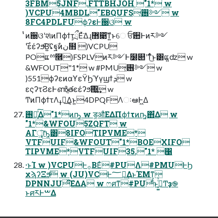
3FBM5JNF.FTTBHJOH "1* w
)VCPU4MBDL"EBQUFS͕࢖༻ w
8FC4PDLFUϕʔεͰ઀ଓ w
̍ͭͷ઀ଓʹશͯͷΠϕϯτ͕ྲྀΕͯ͘Δɻ޻෉͠ͳ͍ͱେ ਓ਺Ͱͷར༻
POແྉ࿮)FSPLVͷར༻Ͱ໰୊ʹͳͬͨ͜ͱ͸ແ͍ʣ w
&WFOUT"1* w #PMU͕࢖༻ w
)551ϕʔεͷαϒεΫϦϓγϣϯܕ w
εςʔτϨεͰൺֱతεέʔϧ͠΍͍͢ w
ͲͷΠϕϯτΛߪಡ͢Δ͔ͱ͍͏4DPQFΛઃఆͰ͖Δ
࢖༻͍ͯ͠Δ"1*ͷҧ͍ w ड͚औΕΔΠϕϯτͷҧ͍΋͋Δ w
"1*&WFOU5ZQFT w
ΑΓৄ͍͠ҧ͍͸8IFOTIPVME*
VTFUIF&WFOUT"1*BOEXIFO
TIPVME*VTFUIF35."1* ΁
·ͱΊ w )VCPUͰ࡞ΒΕͨ#PUΛ#PMUͰϦ
χϡʔΞϧͨ͠ w (JU)VCͰ؅ཧ͢ΔͱΈΜͳ͕
DPNNJUͯ͘͠ΕΔΑ w ෆศͳ#PUͩͱࢥ͍͚ͬͯͨͲҙ֎
ͱศརͰࠔΔ