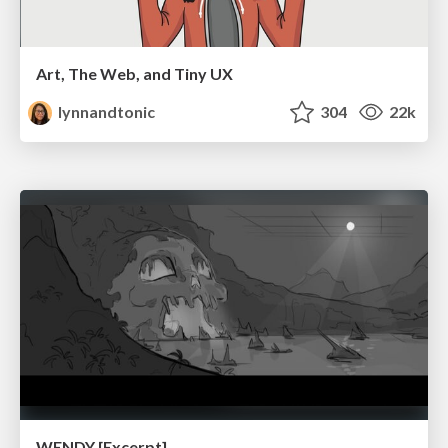
Art, The Web, and Tiny UX
lynnandtonic
304
22k
WENDY [Excerpt]