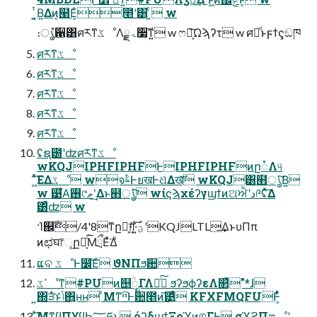
͍͔ͭΒ͍Δͷ͔๨Ε͕ͨ೥ʹ͸ ͍ͨ w
։ൃํ਑͸ศརͳػೳΛۃྗ࣮૷͠ͳ͍ w ෆศ͕͞Ωϡʔτ w ศརͩͱϝϯς͕ඞཁ
ศརͳػೳ
ศརͳػೳ
ศརͳػೳ
ศརͳػೳ
ศརͳػೳ
ʢຊ౰ʹʣศརͳػೳ
wKQJIPHFIPHFͰIPHFIPHFͷը૾Λ୳
͖ͯͯ͘͠ΕΔػೳ wจࣈͰยखͰଧͯΔखܰ͞ wKQJ͸๫ൃͮ͠Β͍
w ୹ͯ͘Α͘࢖͏୯ޠʹ͢Δͱ๫ൃ͕ͪ͠ wίϛϡχέʔγϣϯͷଅਐʹد༩ʢͯ͠Δ
͸ͣʣ w
·Ί஌ࣝ/4'8ͳը૾͕ग़͖ͯͯؾ·͍ͣ࣌ʹKQJLTL͢ΔͱυΠπ
ͷಛघ෦ୂը૾͕ͨ͘͞ΜྲྀΕͯ͘Δͧ
ແବ ػೳͰ෼ׂ͞Εͨ ϑΝΠϧ਺
ߴػೳͳ#PUͷ஥ؒೖΓΛՌͨ͠ ϧʔϧϕʔεΛ௒͑ͯ"*ɺ
͍΍ੜ໋ͱݴͬͯ΋͍͍ʜʜ ͦΜͳײ͡Ͱ਺೥ͷ͞͹͍ͬͯͨ KFXFMQFUͰ͕͋ͬͨ
ͣ͞ΜͳϥΠϒϥϦ؅ཧͱ όʔδϣϯΞοϓͷଵΓͰ σϓϩΠෆೳʹ