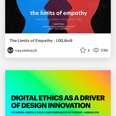
The Limits of Empathy - UXLibs8
cassininazir
1
590