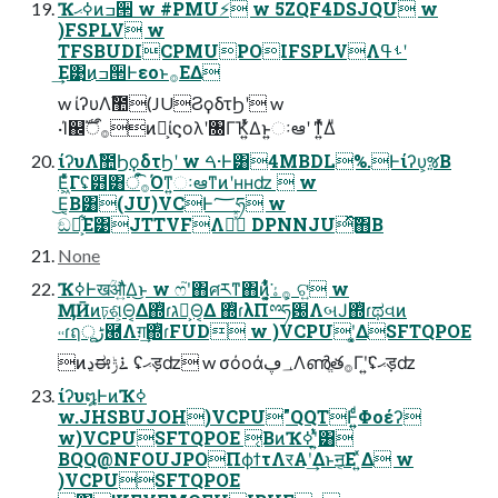
Ҡߦޙͷߏ੒ w #PMU⚡ w 5ZQF4DSJQU w
)FSPLV w
TFSBUDICPMUPOIFSPLVΛࢀߟʹ
͢Ε͹͜ͷߏ੒Ͱεοͱ࡞ΕΔ
w ίʔυΛࣾ಺(JUϨϙδτϦʹ w
·Ί஌ࣝ࡞ऀͷ͕ࠢίϛολʹ৐ΓҠ͍ͬͯΔͱ͍͏ઃఆʹ ͳ͍ͬͯΔͧ
ίʔυΛࣾ಺ϦϙδτϦʹ w ࠓ·Ͱ͸4MBDL%.Ͱίʔυ͕ૹΒ
Ε͖ͯͨΓʢ๻͸࡞ऀ͡Όͳ͍ઃఆͳͷʹʜʜʣ  w
͜Ε͔Β͸(JU)VCͰ؅ཧ w
ඞཁ͕͋Ε͹JTTVFΛཱͯͯ DPNNJUͯ͠΋Β͏
None
ҠߦͰखؒऔ͍ͬͯΔ͜ͱ w ෆ֮ʹ΋ศརͳ΋ͷ͕͍͔ͭ͋ͬͯ͘࡞ۀ ͕ଟ͍ w
ӍӢͷঢ়ଶ͕Θ͔Δ΍ͭɾגՁ͕Θ͔Δ ΍ͭɾλΠྉཧ԰ΛબͿ΍ͭɾಥવͷ
˓˓ɾฤूڑ཭Λग़͢΍ͭɾFUD w )VCPUʹ͓͚ΔSFTQPOE
ͷڍಈ࠶ݱ ʢޙड़ʣ w σόοά؀ڥΛൺֱత࡞Γʹ͍͘ʢޙड़ʣ
ίʔυ໘ͰͷҠߦ
w.JHSBUJOH)VCPU"QQTͰ͍͍ͩͨΦοέʔ
w)VCPUSFTQPOE ͔ΒͷҠߦʹ͍ͭͯ͸
BQQ@NFOUJPOΠϕϯτΛर͏Α͏ʹ͢Δͱॻ͔Ε ͍ͯΔ w
)VCPUSFTQPOE