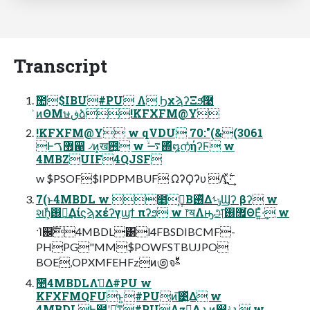
Transcript
ࣾ಺$IBU#PU Λ ϦχϡʔΞϧͨ͠࿩
͗ͷΘΜษڧձ!KFXFM@Y
!KFXFM@Y w qVDU 70:"(&(3061
Ͱ޿ࠂ഑ ৴ͷ͓ख఻͍ w ࠷ۙ΍ͬͯ໘ന͔ͬͨήʔϜ w
4MBZUIF4QJSF
w $PSOF$IPDPMBUF ΩʔϘʔυ Λ ͖͍࣋ͬͯͯ·͢
7(ͱ4MBDL w ೥݄ࠒ͔Β࢖ͬͯΔݹࢀϢʔ βʔ w
શࣾһ͕࢖༻͢Δίϛϡχέʔγϣϯ πʔϧ w ෦ॺΛԣஅͯ͠޿͘࢖ΘΕ͍ͯ·͢ w
·Ί஌ࣝ4MBDL͸l4FBSDIBCMF-
PHPG"MM$POWFSTBUJPO
BOE,OPXMFEHFzͷ಄จࣈͩͧ
ࣾ಺4MBDLΛࢧ͑Δ#PU w
KFXFMQFUͱ͍͏#PU͕ͷ͞͹͍ͬͯΔ w
4MBDLͰ໾ʹཱͨͳ͍#PUΛӡ༻͢Δ ͱ͖ͷ஌ݟͱ͔ w