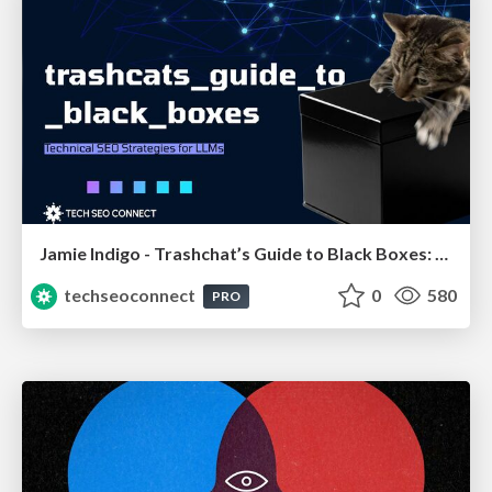
Jamie Indigo - Trashchat’s Guide to Black Boxes: Technical SEO Tactics for LLMs
techseoconnect
0
580
PRO