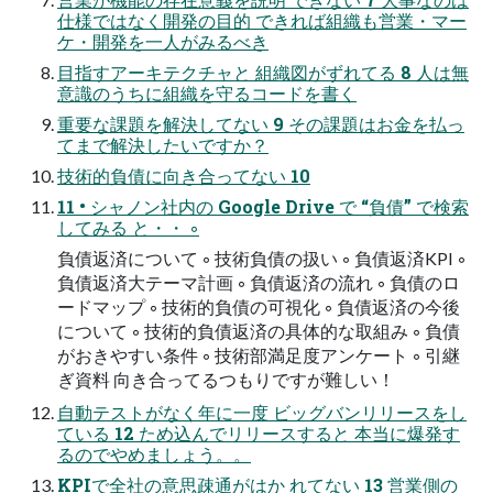
仕様ではなく開発の目的 できれば組織も営業・マー
ケ・開発を一人がみるべき
目指すアーキテクチャと 組織図がずれてる 8 人は無
意識のうちに組織を守るコードを書く
重要な課題を解決してない 9 その課題はお金を払っ
てまで解決したいですか？
技術的負債に向き合ってない 10
11 • シャノン社内の Google Drive で “負債” で検索
してみる と・・ ◦
負債返済について ◦ 技術負債の扱い ◦ 負債返済KPI ◦
負債返済大テーマ計画 ◦ 負債返済の流れ ◦ 負債のロ
ードマップ ◦ 技術的負債の可視化 ◦ 負債返済の今後
について ◦ 技術的負債返済の具体的な取組み ◦ 負債
がおきやすい条件 ◦ 技術部満足度アンケート ◦ 引継
ぎ資料 向き合ってるつもりですが難しい！
自動テストがなく年に一度 ビッグバンリリースをし
ている 12 ため込んでリリースすると 本当に爆発す
るのでやめましょう。。
KPIで全社の意思疎通がはか れてない 13 営業側の