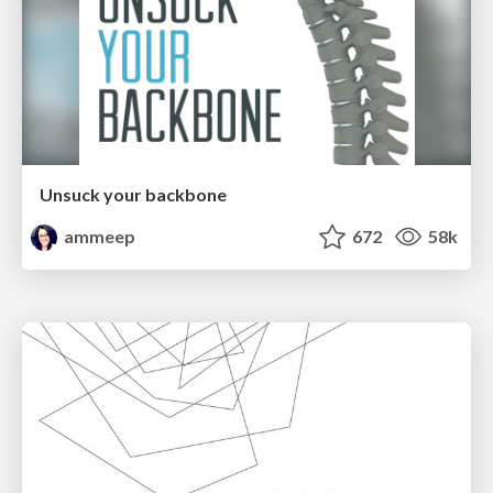
Unsuck your backbone
ammeep
672
58k