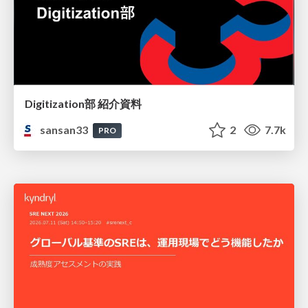
Digitization部 紹介資料
sansan33
2
7.7k
PRO