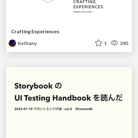
Crafting Experiences
bethany
1
240