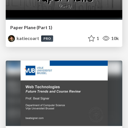
Paper Plane (Part 1)
katiecoart
1
10k
PRO