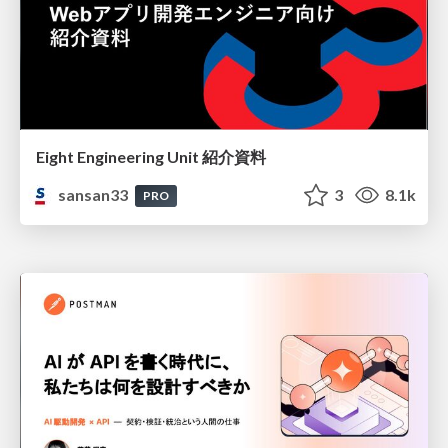
Eight Engineering Unit 紹介資料
sansan33
3
8.1k
PRO