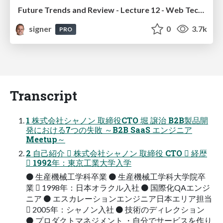
Future Trends and Review - Lecture 12 - Web Technologies (1019888BNR)
signer
0
3.7k
PRO
Transcript
1 株式会社シャノン 取締役CTO 堀 譲治 B2B製品開
発における7つの失敗 ～B2B SaaS エンジニア
Meetup～
2 自己紹介  株式会社シャノン 取締役 CTO  経歴
 1992年：東京工業大学入学
⚫ 生産機械工学科卒業 ⚫ 生産機械工学科大学院卒
業  1998年：日本オラクル入社 ⚫ 国際化QAエンジ
ニア ⚫ エスカレーションエンジニア日本エリア担当
 2005年：シャノン入社 ⚫ 技術のディレクション
⚫ プロダクトマネジメント ・自分でサービスを作り