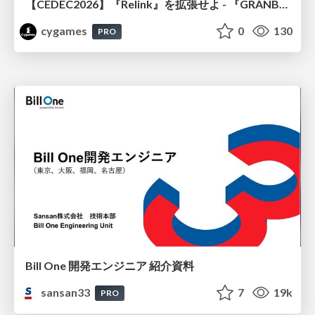
【CEDEC2026】『Relink』を拡張せよ - 『GRANBLUE FANTASY: Relink - Endless Ragnarok』の開発速度と品質を守るCI運用
cygames
0
130
PRO
Bill One 開発エンジニア 紹介資料
sansan33
7
19k
PRO