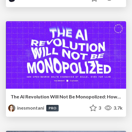
The AI Revolution Will Not Be Monopolized: How open-source beats economies of scale, even for LLMs
inesmontani
3
3.7k
PRO