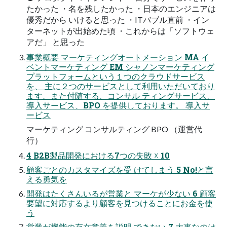
たかった ・名を残したかった ・日本のエンジニアは
優秀だから いけると思った ・ITバブル直前 ・イン
ターネットが出始めた頃 ・これからは「ソフトウェ
アだ」 と思った
事業概要 マーケティングオートメーション MA イ
ベントマーケティング EM シャノンマーケティング
プラットフォームという１つのクラウドサービス
を、 主に２つのサービスとして利用いただいており
ます。また付随する、コンサル ティングサービス、
導入サービス、BPO を提供しております。 導入サ
ービス
マーケティング コンサルティング BPO （運営代
行）
4 B2B製品開発における7つの失敗 ☓ 10
顧客ごとのカスタマイズを受 けてしまう 5 No!と言
える勇気を
開発はたくさんいるが営業と マーケが少ない 6 顧客
要望に対応するより顧客を見つけることにお金を使
う
営業が機能の存在意義を説明 できない 7 大事なのは