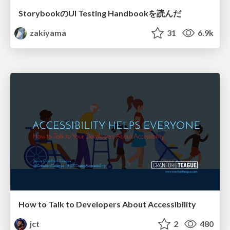
StorybookのUI Testing Handbookを読んだ
zakiyama
31
6.9k
How to Talk to Developers About Accessibility
jct
2
480