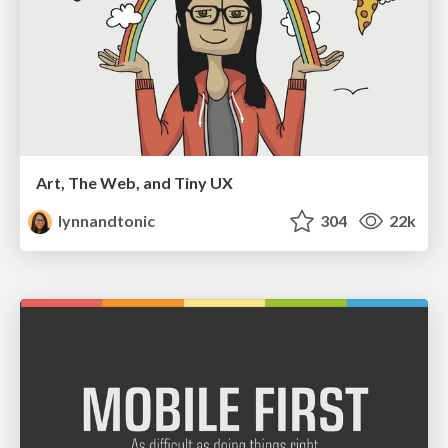
Art, The Web, and Tiny UX
lynnandtonic
304
22k