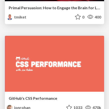
Primal Persuasion: How to Engage the Brain for Learning That Lasts
tmiket
0
400
GitHub's CSS Performance
jonrohan
1033
470k