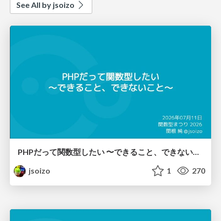
See All by jsoizo
PHPだって関数型したい 〜できること、できないこと〜 / fp-in-php
jsoizo
1
270