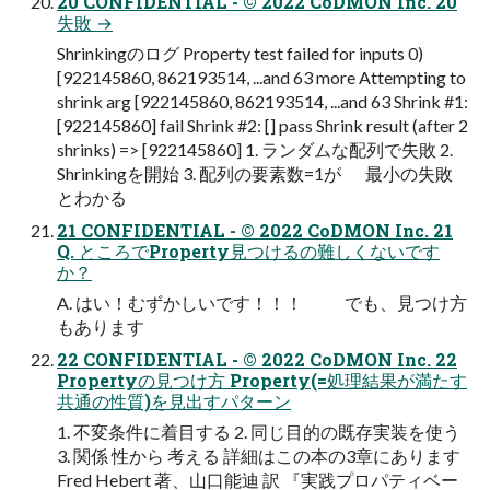
20 CONFIDENTIAL - © 2022 CoDMON Inc. 20
失敗 →
Shrinkingのログ Property test failed for inputs 0)
[922145860, 862193514, ...and 63 more Attempting to
shrink arg [922145860, 862193514, ...and 63 Shrink #1:
[922145860] fail Shrink #2: [] pass Shrink result (after 2
shrinks) => [922145860] 1. ランダムな配列で失敗 2.
Shrinkingを開始 3. 配列の要素数=1が 最小の失敗
とわかる
21 CONFIDENTIAL - © 2022 CoDMON Inc. 21
Q. ところでProperty見つけるの難しくないです
か？
A. はい！むずかしいです！！！ でも、見つけ方
もあります
22 CONFIDENTIAL - © 2022 CoDMON Inc. 22
Propertyの見つけ方 Property(=処理結果が満たす
共通の性質)を見出すパターン
1. 不変条件に着目する 2. 同じ目的の既存実装を使う
3. 関係 性から 考える 詳細はこの本の3章にあります
Fred Hebert 著、山口能迪 訳 『実践プロパティベー