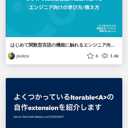
はじめて関数型言語の機能に触れるエンジニア向けの学び方/教え方 / how-to-learn-or-teach-for-fp-beginner
jsoizo
6
1.6k