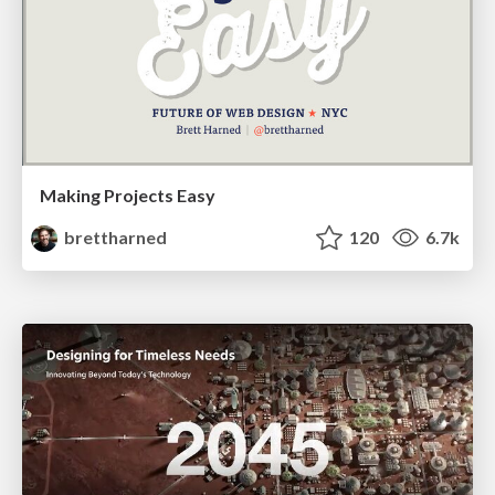
Making Projects Easy
brettharned
120
6.7k