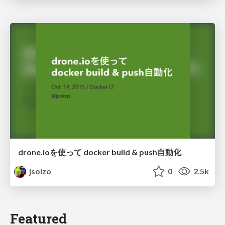
drone.ioを使って docker build & push自動化
jsoizo
0
2.5k
Featured