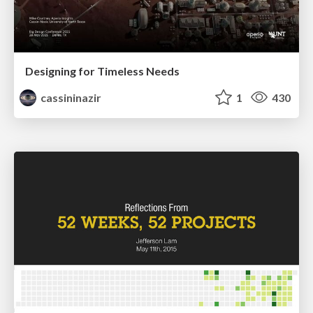
Designing for Timeless Needs
cassininazir
1
430