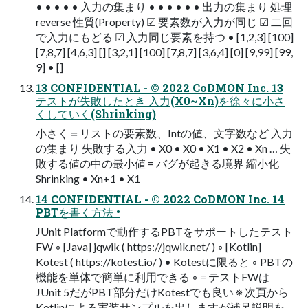
• • • • • 入力の集まり • • • • • • 出力の集まり 処理
reverse 性質(Property) ☑ 要素数が入力が同じ ☑ 二回
で入力にもどる ☑ 入力同じ要素を持つ • [1,2,3] [100]
[7,8,7] [4,6,3] [] [3,2,1] [100] [7,8,7] [3,6,4] [0] [9,99] [99,
9] • []
13 CONFIDENTIAL - © 2022 CoDMON Inc. 13
テストが失敗したとき 入力(X0~Xn)を徐々に小さ
くしていく(Shrinking)
小さく＝リストの要素数、Intの値、文字数など 入力
の集まり 失敗する入力 • X0 • X0 • X1 • X2 • Xn … 失
敗する値の中の最小値 = バグが起きる境界 縮小化
Shrinking • Xn+1 • X1
14 CONFIDENTIAL - © 2022 CoDMON Inc. 14
PBTを書く方法 •
JUnit Platformで動作するPBTをサポートしたテスト
FW ◦ [Java] jqwik ( https://jqwik.net/ ) ◦ [Kotlin]
Kotest ( https://kotest.io/ ) • Kotestに限ると ◦ PBTの
機能を単体で簡単に利用できる ◦ = テストFWは
JUnit 5だがPBT部分だけKotestでも良い ※ 次頁から
Kotlinによる実装サンプルを出しますが補足説明を