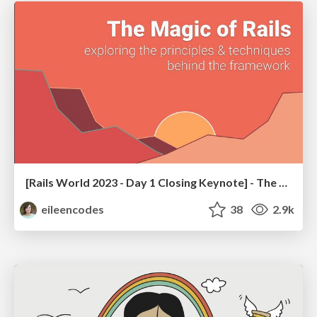
[Rails World 2023 - Day 1 Closing Keynote] - The Magic of Rails
eileencodes
38
2.9k