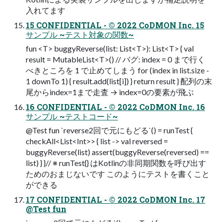
入れてます
15 CONFIDENTIAL - © 2022 CoDMON Inc. 15
サンプル ~テスト対象の関数~
fun <T> buggyReverse(list: List<T>): List<T> { val
result = MutableList<T>() // バグ: index = 0 まで行く
べきところを 1 で止めてしまう for (index in list.size -
1 downTo 1) { result.add(list[i]) } return result } 配列の末
尾からindex=1まで走査 → index=0の要素が飛ぶ
16 CONFIDENTIAL - © 2022 CoDMON Inc. 16
サンプル ~テストコード~
@Test fun `reverse2回で元にもどる`() = runTest {
checkAll<List<Int>> { list -> val reversed =
buggyReverse(list) assert(buggyReverse(reversed) ==
list) } }// ※ runTest{} はKotlinの非同期関数を呼び出す
ためのおまじないです このようにテストを書くこと
ができる
17 CONFIDENTIAL - © 2022 CoDMON Inc. 17
@Test fun