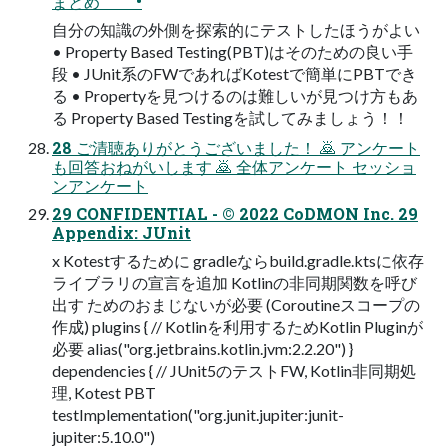
まとめ •
自分の知識の外側を探索的にテストしたほうがよい
• Property Based Testing(PBT)はそのための良い手
段 • JUnit系のFWであればKotestで簡単にPBTでき
る • Propertyを見つけるのは難しいが見つけ方もあ
る Property Based Testingを試してみましょう！！
28 ご清聴ありがとうございました！ 🙇 アンケート
も回答おねがいします 🙇 全体アンケート セッショ
ンアンケート
29 CONFIDENTIAL - © 2022 CoDMON Inc. 29
Appendix: JUnit
x Kotestするために gradleならbuild.gradle.ktsに依存
ライブラリの宣言を追加 Kotlinの非同期関数を呼び
出す ためのおまじないが必要 (Coroutineスコープの
作成) plugins { // Kotlinを利用するためKotlin Pluginが
必要 alias("org.jetbrains.kotlin.jvm:2.2.20") }
dependencies { // JUnit5のテストFW, Kotlin非同期処
理, Kotest PBT
testImplementation("org.junit.jupiter:junit-
jupiter:5.10.0")