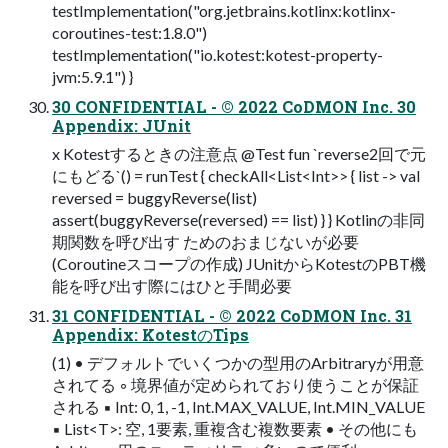
testImplementation("org.jetbrains.kotlinx:kotlinx-
coroutines-test:1.8.0")
testImplementation("io.kotest:kotest-property-
jvm:5.9.1") }
30 CONFIDENTIAL - © 2022 CoDMON Inc. 30
Appendix: JUnit
x Kotestするときの注意点 @Test fun `reverse2回で元
にもどる`() = runTest { checkAll<List<Int>> { list -> val
reversed = buggyReverse(list)
assert(buggyReverse(reversed) == list) } } Kotlinの非同
期関数を呼び出す ためのおまじないが必要
(Coroutineスコープの作成) JUnitからKotestのPBT機
能を呼び出す際にはひと手間必要
31 CONFIDENTIAL - © 2022 CoDMON Inc. 31
Appendix: KotestのTips
(1) • デフォルトでいくつかの型用のArbitraryが用意
されてる ◦ 境界値が定められており使うことが保証
される ▪ Int: 0, 1, -1, Int.MAX_VALUE, Int.MIN_VALUE
▪ List<T>: 空, 1要素, 重複含む複数要素 • その他にも