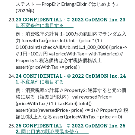
ステスト ― PropErとErlang/Elixirではじめよう』
(2023年)
23 CONFIDENTIAL - © 2022 CoDMON Inc. 23
1. 不変条件に着目する
例：消費税率の計算 1~100万の範囲内でランダム入
力 fun withTax(price: Int): Int = (price * (1 +
0.10)).toInt() checkAll(Arb.int(1..1_000_000)) { price ->
// 1円~100万円 val priceWithTax = withTax(price) //
Property1: 税込価格は必ず税抜価格以上
assert(priceWithTax >= price) }
24 CONFIDENTIAL - © 2022 CoDMON Inc. 24
1. 不変条件に着目する
例：消費税率の計算 // Property2: 逆算すると元の価
格に戻る（誤差1円以内） val reversedPrice =
(priceWithTax / (1 + taxRate)).toInt()
assert(abs(reversedPrice - price) <= 1) // Property3: 税
額は0以上となる assert(priceWithTax − price >= 0)
25 CONFIDENTIAL - © 2022 CoDMON Inc. 25
2. 同じ目的の既存実装を使う