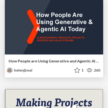
How People are Using Generative and Agentic AI to Supercharge Their Products, Projects, Services and Value Streams Today
helenjbeal
1
260