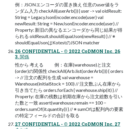
例：JSONエンコーダの置き換え 任意のuser値をラ
ンダム入力 checkAll(userArb()) { user -> val oldResult:
String = LegacyJsonEncoder.encode(user) val
newResult: String = NewJsonEncoder.encode(user) //
Property: 新旧の異なるエンコーダから同じ結果が得
られる oldResult.shouldEqualJson(newResult) } // ※
shouldEqualJsonはKotestのJSON matcher
26 CONFIDENTIAL - © 2022 CoDMON Inc. 26
3. 関係
性から 考える 例：在庫(warehouse)と注文
(order)の関係性 checkAll(Arb.list(orderArb())) { orders
-> // 注文の配列を生成 val warehouse =
Warehouse(initialStock = 100) // 注文数ぶん在庫から
引き当てたら orders.forEach { warehouse.ship(it) } //
Property: 在庫の残数は初期在庫から注文総数を引い
た数と一致 assert(warehouse.remain == 100 −
orders.sumOf(it.quantity)) } // ※ sumOfは配列内の要素
の特定フィールドの合計を取る
27 CONFIDENTIAL - © 2022 CoDMON Inc. 27