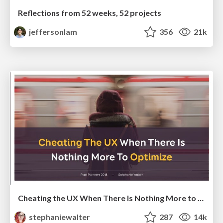
Reflections from 52 weeks, 52 projects
jeffersonlam
356
21k
Cheating the UX When There Is Nothing More to Optimize - PixelPioneers
stephaniewalter
287
14k