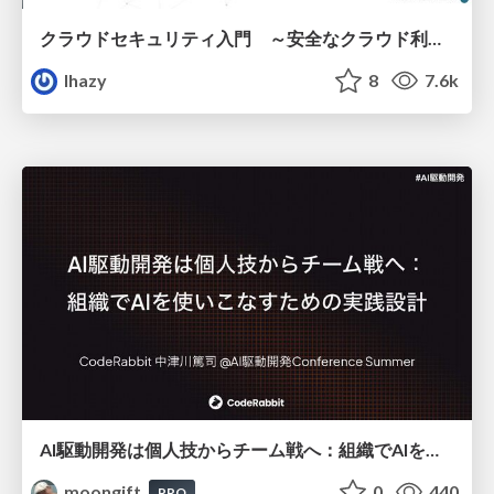
クラウドセキュリティ入門 ～安全なクラウド利用のための基礎知識～
lhazy
8
7.6k
AI駆動開発は個人技からチーム戦へ：組織でAIを使いこなすための実践設計
moongift
0
440
PRO