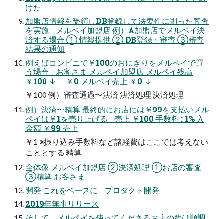
けた
加盟店情報を受領しDB登録して法要件に則った審査
を実施 メルペイ加盟店 例）A加盟店でメルペイ決
済する場合 ① 情報提供 ② DB登録・審査 ③審査
結果の通知
例えばコンビニで￥100のおにぎりをメルペイで買
う場合 お客さま メルペイ加盟店 メルペイ残高
￥100 ↓ ￥0 メルペイ売上 ￥0 ↓
￥100 例）審査通過〜決済 決済処理 決済処理
例）決済〜精算 最終的にお店には￥99を支払いメル
ペイは￥1を売り上げる 売上 ￥100 手数料 : 1% 入
金額 ￥99 売上
￥1 ※振り込み手数料など諸経費はここでは考えない
こととする 精算
全体像 メルペイ加盟店 ②決済処理 ①お店の審査
③精算 お客さま
開発 これをベースに プロダクト開発
2019年無事リリース
そして... メルペイを使ってくださるお店の数は順調