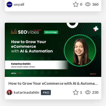
uxyall
0
360
How to Grow Your eCommerce with AI & Automation
katarinadahlin
1
230
PRO