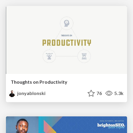
Thoughts on Productivity
jonyablonski
76
5.3k