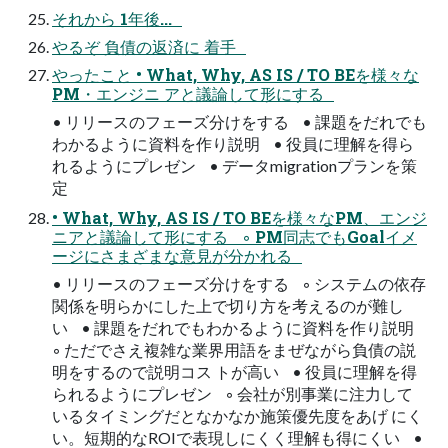
それから 1年後...
やるぞ 負債の返済に 着手
やったこと • What, Why, AS IS / TO BEを様々な
PM・エンジニ アと議論して形にする
• リリースのフェーズ分けをする • 課題をだれでも
わかるように資料を作り説明 • 役員に理解を得ら
れるようにプレゼン • データmigrationプランを策
定
• What, Why, AS IS / TO BEを様々なPM、エンジ
ニアと議論して形にする ◦ PM同志でもGoalイメ
ージにさまざまな意見が分かれる
• リリースのフェーズ分けをする ◦ システムの依存
関係を明らかにした上で切り方を考えるのが難し
い • 課題をだれでもわかるように資料を作り説明
◦ ただでさえ複雑な業界用語をまぜながら負債の説
明をするので説明コス トが高い • 役員に理解を得
られるようにプレゼン ◦ 会社が別事業に注力して
いるタイミングだとなかなか施策優先度をあげ にく
い。短期的なROIで表現しにくく理解も得にくい •