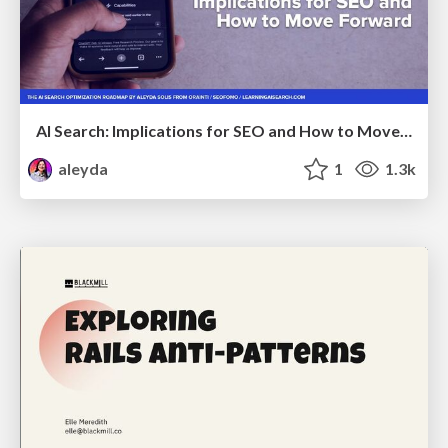
AI Search: Implications for SEO and How to Move Forward - #ShenzhenSEOConference
aleyda
1
1.3k