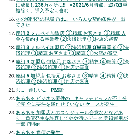
に成長し236万ヶ所に!! ※2021/6月時点。iD/QR重
複除く、導入予定も含む
その頃開発の現場では... いろんな契約条件が 出
てきた
座組.2 メルペイ加盟店 ③精算 お客さま ③精算 入
金を集約する事業者 ②決済処理 ①お店の審査
座組.3 メルペイ加盟店 ②決済処理 GW事業者 ②決
済処理 ③精算 お客さま ③精算 ①お店の審査
座組.4 加盟店 包括元 お客さま ③精算 ④精算 ②決
済処理 ②決済処理 ①お店の審査
座組.5 加盟店 包括元 お客さま ③精算 ④精算 ②決
済処理 ②決済処理 ①お店の審査
む... 難しい... PM談
あるある ビジネス要件の キャッチアップが不十分
で完 全に要件を満たせていない ケースが発生
あるある 加盟店とのスケジュール合意などなどあ
り、負債発生を許容してやや汚いデータ 登録運用が
一部で開始
あるある 負債の発生