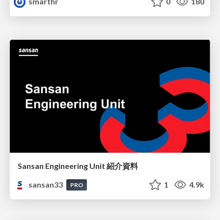
smarthr
0
180
Sansan Engineering Unit 紹介資料
sansan33
1
4.9k
PRO