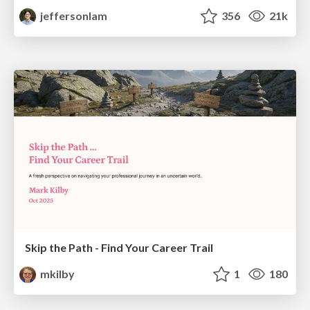
jeffersonlam
356
21k
Skip the Path - Find Your Career Trail
mkilby
1
180