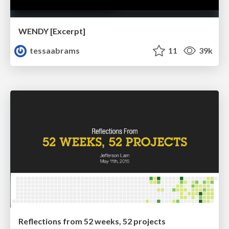
WENDY [Excerpt]
tessaabrams
11
39k
Reflections from 52 weeks, 52 projects