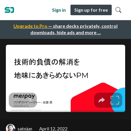
Sign in
Sign up for free
Upgrade to Pro
— share decks privately, control
downloads, hide ads and more …
satojun
April 12, 2022