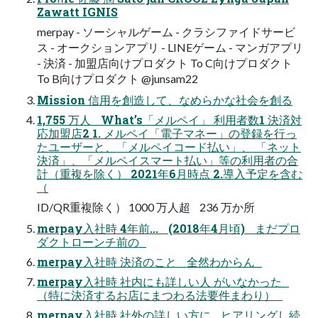
Zawatt IGNIS
merpay - ソーシャルゲーム - クラシファイドサービ
ス - オークションアプリ - LINEゲーム - マンガアプリ
- 決済 - 加盟店向けプロダクト To C向けプロダクト
To B向けプロダクト @junsam22
Mission 信用を創造して、なめらかな社会を創る
1,755 万人 What’s「メルペイ」 利用者数1 決済対
応加盟店2 1. メルペイ「電子マネー」の登録を行っ
たユーザーと、「メルペイコード払い」、 「ネット
決済」、「メルペイスマート払い」等の利用者の合
計（重複を除く） 2021年6月時点 2.導入予定を含む
（
ID/QR重複除く） 1000 万人超 236 万か所
merpay入社時 4年前... (2018年4月頃) まだプロ
ダクトローンチ前の
merpay入社時 決済のこと 全然わからん
merpay入社時 社内にも詳しい人 がいなかった
（特に決済するお店にまつわる法要件まわり）
merpay入社時 社外の詳しい方に ヒアリングし続