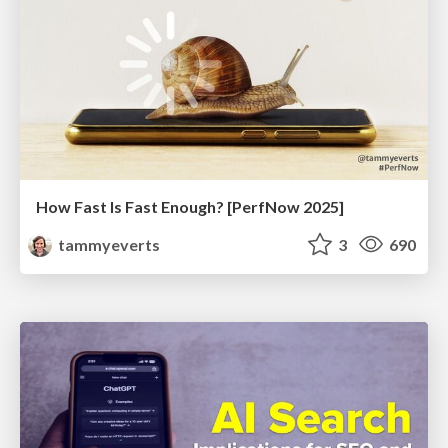
How Fast Is Fast Enough? [PerfNow 2025]
tammyeverts
3
690