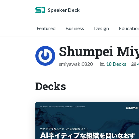
Speaker Deck
Featured
Business
Design
Educatio
Shumpei Mi
smiyawaki0820
18 Decks
Decks