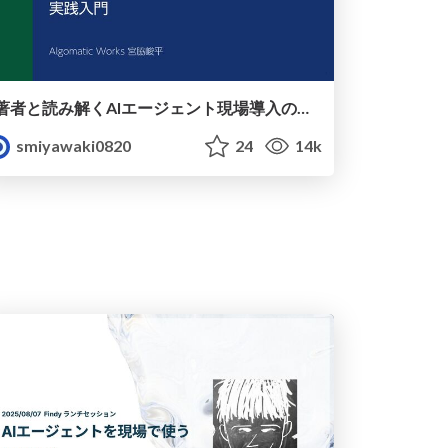
著者と読み解くAIエージェント現場導入の勘所 Lancers TechBook#2
smiyawaki0820
24
14k