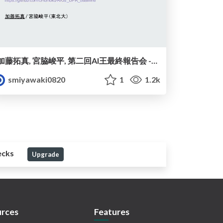
加藤拓真, 宮脇峻平, 第二回AI王最終報告会 - DPR ベースラインによる オープンドメイン質問応答の取り組み (2022)
smiyawaki0820
1
1.2k
ecks
Upgrade
rces
Features