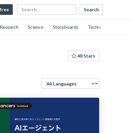
Search
 free
Research
Science
Storyboards
Technology
48 Stars
Language