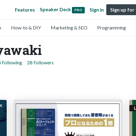
Speaker Deck
Features
Sign in
Sign up for
PRO
n
How-to & DIY
Marketing & SEO
Programming
yawaki
4 Following
28 Followers