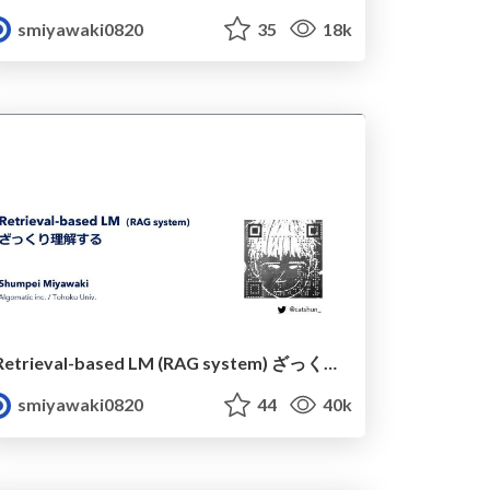
smiyawaki0820
35
18k
Retrieval-based LM (RAG system) ざっくり理解する
smiyawaki0820
44
40k