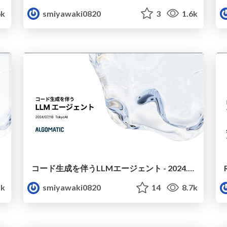
6k
smiyawaki0820
3
1.6k
コード生成を伴うLLMエージェント - 2024.07.18 Tokyo AI
1k
smiyawaki0820
14
8.7k