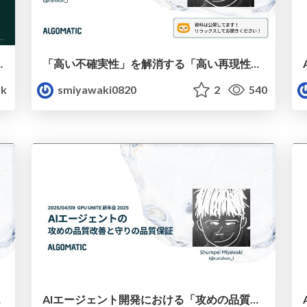
5 GPU UNITE 2025
「高い不確実性」を解消する「高い再現性」 / 2025.09.14 プロダクトヒストリーカンファレンス（YOUTRUST）
1k
smiyawaki0820
2
540
質Night
AIエージェント開発における「攻めの品質改善」と「守りの品質保証」 / 2024.04.09 GPU UNITE 新年会 2025