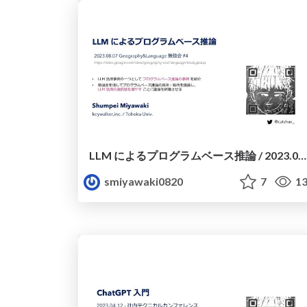
LLM によるプログラムベース推論 / 2023.08.07 Geography&Language 勉強会 #4
smiyawaki0820
7
13