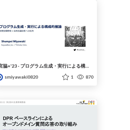
宮脇+'23 - プログラム生成・実行による構成的推論, LLM Meetup Tokyo #3
smiyawaki0820
1
870