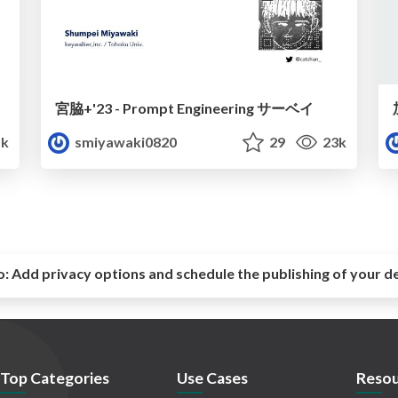
宮脇+'23 - Prompt Engineering サーベイ
1k
smiyawaki0820
29
23k
o:
Add privacy options and schedule the publishing of your d
Top Categories
Use Cases
Resou