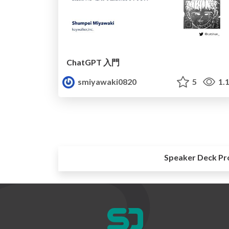
ChatGPT 入門
smiyawaki0820
5
1.
Speaker Deck Pr