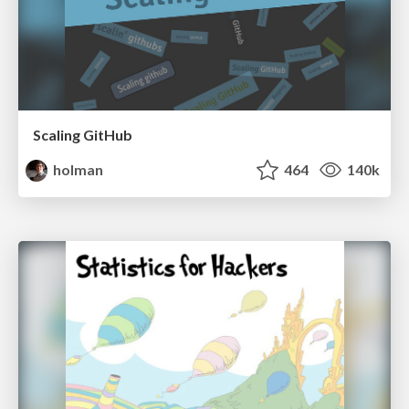
Scaling GitHub
holman
464
140k