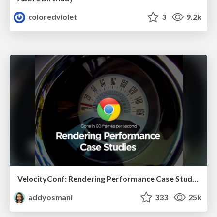
coloredviolet
3
9.2k
VelocityConf: Rendering Performance Case Studies
addyosmani
333
25k