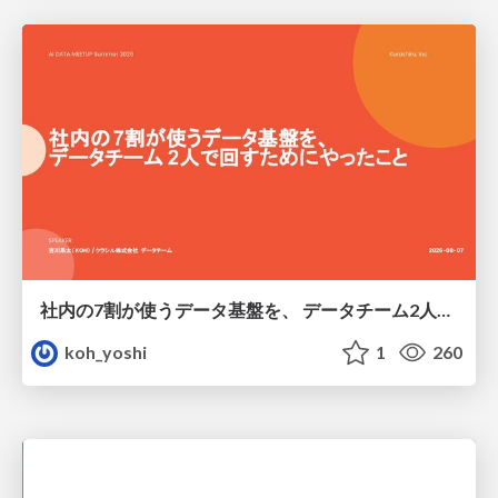
社内の7割が使うデータ基盤を、 データチーム2人で回すためにやったこと
koh_yoshi
1
260