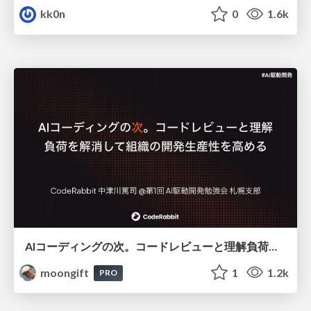
kk0n
0
1.6k
AIコーディングの次。コードレビューと理解負荷を解消して組織の開発生産性を高める
moongift
1
1.2k
PRO