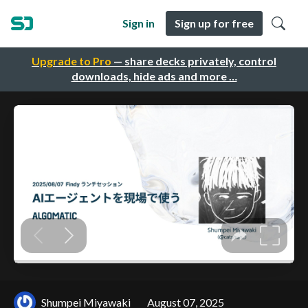
Sign in
Sign up for free
Upgrade to Pro
— share decks privately, control
downloads, hide ads and more …
Shumpei Miyawaki
August 07, 2025