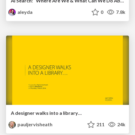
AI Search: Where Are We & What Can We Do About It?
aleyda
0
7.8k
A designer walks into a library…
pauljervisheath
211
24k