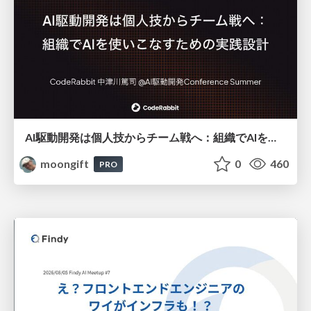
AI駆動開発は個人技からチーム戦へ：組織でAIを使いこなすための実践設計
moongift
0
460
PRO