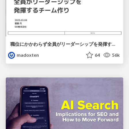
職位にかかわらず全員がリーダーシップを発揮するチーム作り / Building a team where everyone can demonstrate leadership regardless of position
madoxten
64
56k