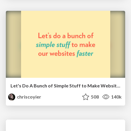
Let's Do A Bunch of Simple Stuff to Make Websites Faster
chriscoyier
508
140k