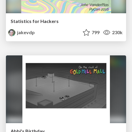
Statistics for Hackers
jakevdp
799
230k
Abbi's Birthday