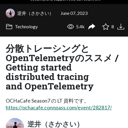
逆井（さかさい）
June 07, 2023
Technology
5.4k
8
分散トレーシングと
OpenTelemetryのススメ /
Getting started
distributed tracing
and OpenTelemetry
OCHaCafe Season7 の LT 資料です。
https://ochacafe.connpass.com/event/282817/
逆井（さかさい）