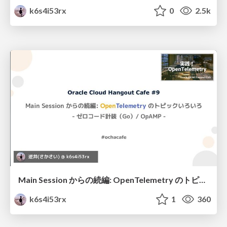
k6s4i53rx
0
2.5k
Main Session からの続編: OpenTelemetry のトピックいろいろ / opentelemetry-zero-code-go-opamp
k6s4i53rx
1
360