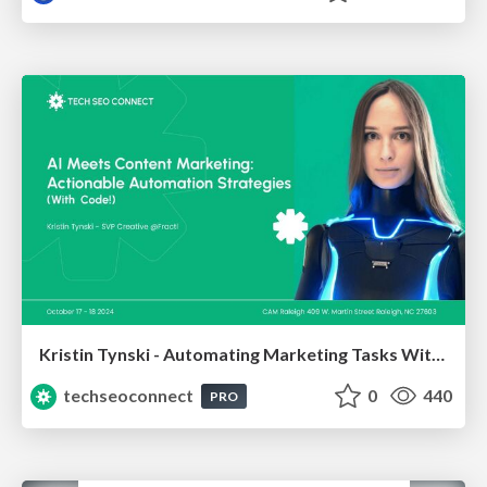
Kristin Tynski - Automating Marketing Tasks With AI
techseoconnect
0
440
PRO