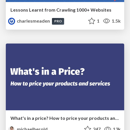
Lessons Learnt from Crawling 1000+ Websites
charlesmeaden
1
1.5k
PRO
What's in a price? How to price your products and services
michaelherold
247
13k