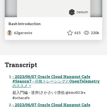
Bash Introduction
62gerente
615
220k
Transcript
- 2023/06/07 Oracle Cloud Hangout Cafe
#Season7 - 分散トレーシングとOpenTelemetry
のススメ –
超入門編 – 逆井(さかさい) 啓佑 @k6s4i53rx
#ochacafe
- 2023/06/07 Oracle Cloud Hangout Cafe