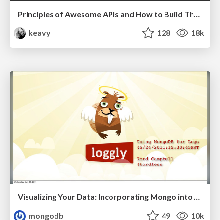
Principles of Awesome APIs and How to Build Them.
keavy
128
18k
Visualizing Your Data: Incorporating Mongo into Loggly Infrastructure
mongodb
49
10k