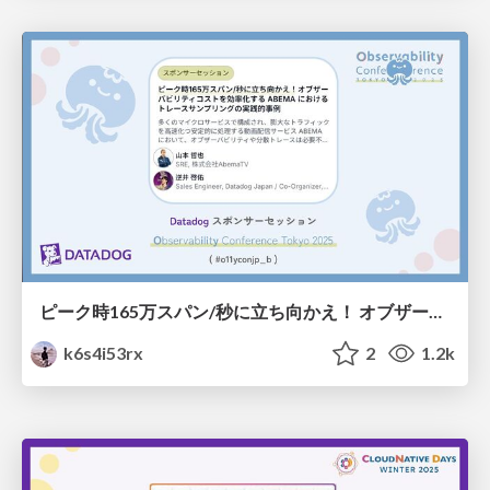
ピーク時165万スパン/秒に立ち向かえ！ オブザーバビリティコストを効率化する ABEMA におけるトレースサンプリングの実践的事例 / practical-trace-sampling-with-datadog
k6s4i53rx
2
1.2k