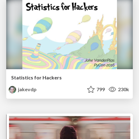
Statistics for Hackers
jakevdp
799
230k