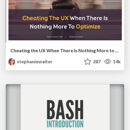
Cheating the UX When There Is Nothing More to Optimize - PixelPioneers
stephaniewalter
287
14k