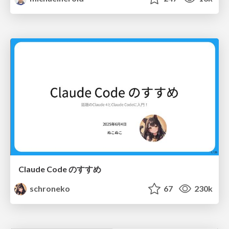
Claude Code のすすめ
schroneko
67
230k