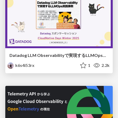
Datadog LLM Observabilityで実現するLLMOps実践事例 / practical-llm-observability-with-datadog
k6s4i53rx
1
2.2k