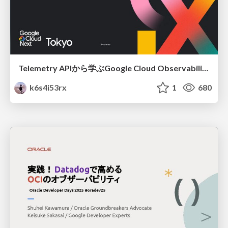
Telemetry APIから学ぶGoogle Cloud ObservabilityとOpenTelemetryの現在 / getting-started-telemetry-api-with-google-cloud
k6s4i53rx
1
680