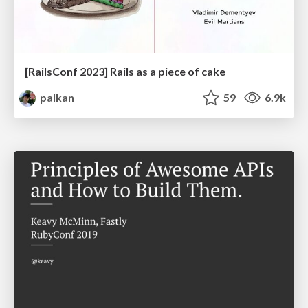
[RailsConf 2023] Rails as a piece of cake
palkan
59
6.9k