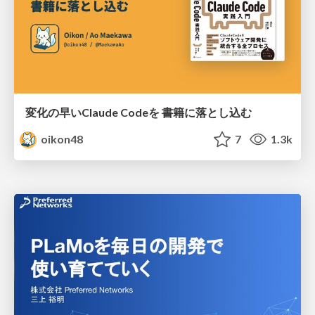
変化の早いClaude Codeを 書籍に落とし込む
oikon48
7
1.3k