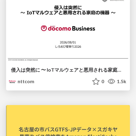
侵入は突然に 〜 IoTマルウェアと悪用される家庭の機器 ～ / When Intrusion Strikes: IoT Malware and the Abuse of Home Devices
nttcom
0
1.5k