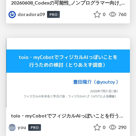
20260608_Codexの可能性_ノンプログラマー向け_大城追記
doradora09
0
760
PRO
toio・myCobotでフィジカルAIっぽいことを行うための検討（とりあえず調査） / フィジカルAI LT（IoTLTによる開催）
you
0
290
PRO