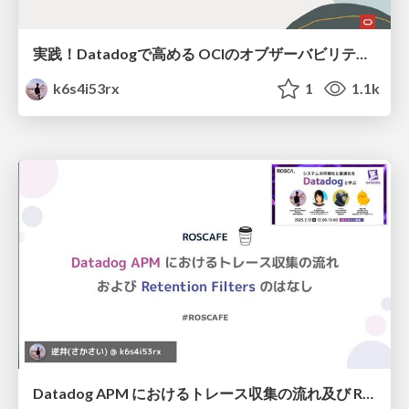
実践！Datadogで高める OCIのオブザーバビリティ / Observability in Action: Enhancing OCI with Datadog
k6s4i53rx
1
1.1k
Datadog APM におけるトレース収集の流れ及び Retention Filters のはなし / datadog-apm-trace-retention-filters