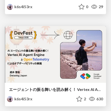
k6s4i53rx
0
29
エージェントの振る舞いを読み解く！ Vertex AI Agent Engine と OpenTelemetry によるオブザーバビリティの実現 / getting-started-vertex-ai-agent-engine-with-opentelemetry
k6s4i53rx
2
630