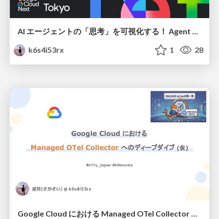
AI エージェントの「思考」を可視化する！ Agent Observability 最前線 / getting-started-agent-observability-with-agent-platform
k6s4i53rx
1
28
Google Cloud における Managed OTel Collector へのディープダイブ / deepdive-google-cloud-managed-otel-collector