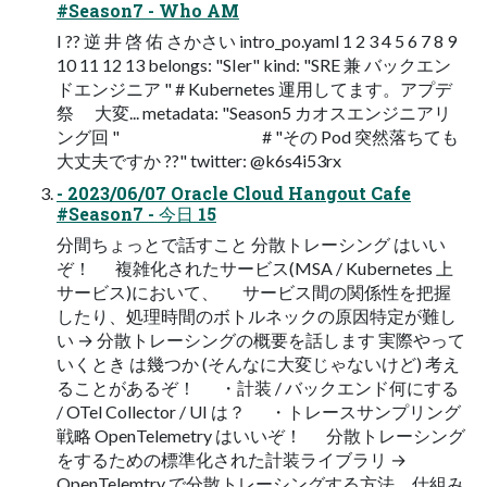
#Season7 - Who AM
I ?? 逆 井 啓 佑 さかさい intro_po.yaml 1 2 3 4 5 6 7 8 9
10 11 12 13 belongs: "SIer" kind: "SRE 兼 バックエン
ドエンジニア " # Kubernetes 運用してます。アプデ
祭 大変... metadata: "Season5 カオスエンジニアリ
ング回 " # "その Pod 突然落ちても
大丈夫ですか ??" twitter: @k6s4i53rx
- 2023/06/07 Oracle Cloud Hangout Cafe
#Season7 - 今日 15
分間ちょっとで話すこと 分散トレーシング はいい
ぞ！ 複雑化されたサービス(MSA / Kubernetes 上
サービス)において、 サービス間の関係性を把握
したり、処理時間のボトルネックの原因特定が難し
い → 分散トレーシングの概要を話します 実際やって
いくとき は幾つか (そんなに大変じゃないけど) 考え
ることがあるぞ！ ・計装 / バックエンド何にする
/ OTel Collector / UI は？ ・トレースサンプリング
戦略 OpenTelemetry はいいぞ！ 分散トレーシング
をするための標準化された計装ライブラリ →
OpenTelemtry で分散トレーシングする方法、仕組み