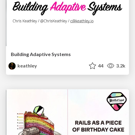
Building Adaptive Systems
keathley
44
3.2k