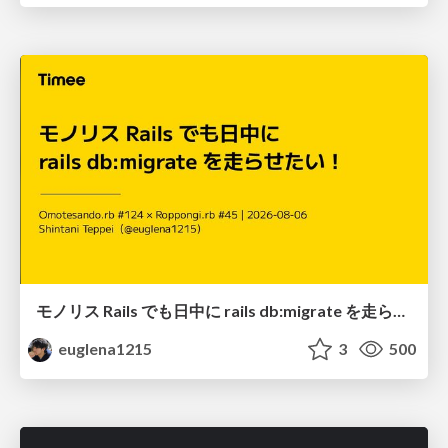
モノリス Rails でも日中に rails db:migrate を走らせたい！ / Daytime rails db:migrate on Monolithic Rails!
euglena1215
3
500