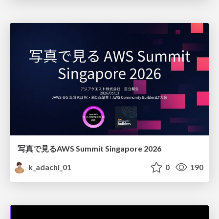
写真で見るAWS Summit Singapore 2026
k_adachi_01
0
190