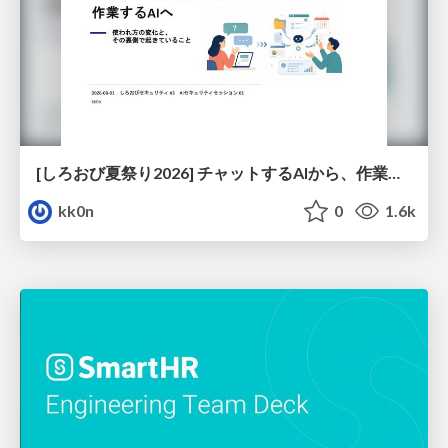
[しろおび夏祭り2026] チャットするAIから、作業するAIへ - 使われ方の変化と、その裏側で起きていること
kk0n
0
1.6k