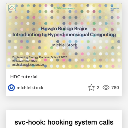
HDC tutorial
michielstock
2
780