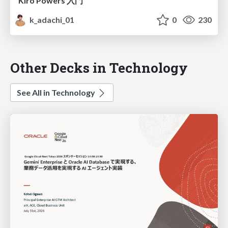
Kiro Powers 入門
k_adachi_01
0
230
Other Decks in Technology
See All in Technology