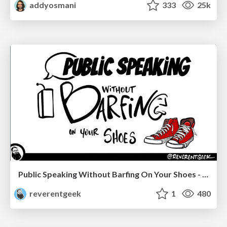
addyosmani
333
25k
Public Speaking Without Barfing On Your Shoes - THAT 2023
reverentgeek
1
480