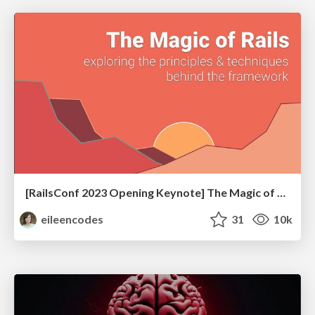
[RailsConf 2023 Opening Keynote] The Magic of Rails
eileencodes
31
10k