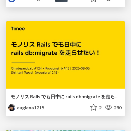
モノリス Rails でも日中に rails db:migrate を走らせたい！ / Daytime rails db:migrate on Monolithic Rails!
euglena1215
2
280