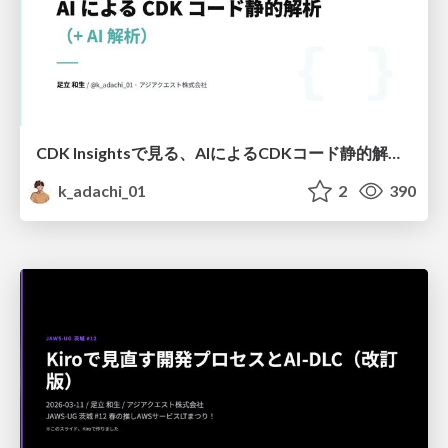
CDK Insightsで見る、AIによるCDKコード静的解析(+AI解析)
k_adachi_01
2
390