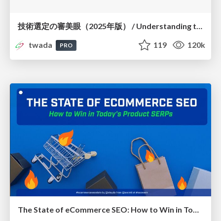
技術選定の審美眼（2025年版） / Understanding the Spiral of Technologies 2025 edition
twada
119
120k
PRO
The State of eCommerce SEO: How to Win in Today's Products SERPs - #SEOweek