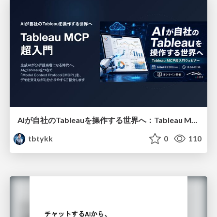
AIが自社のTableauを操作する世界へ：Tableau MCP超入門
tbtykk
0
110