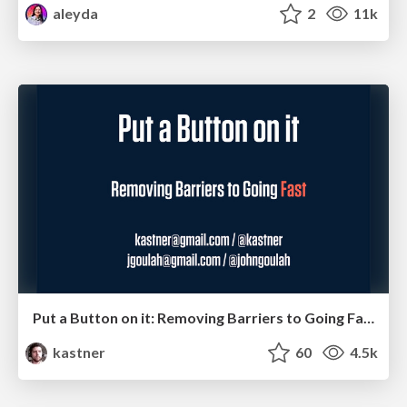
aleyda
2
11k
Put a Button on it: Removing Barriers to Going Fast.
kastner
60
4.5k