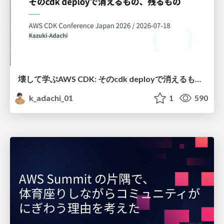
壊して学ぶAWS CDK: そのcdk deployで消えるもの、残るもの
k_adachi_01
1
590