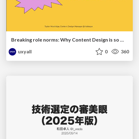
Breaking role norms: Why Content Design is so much more than writing copy - Taylor Woolridge
uxyall
0
360