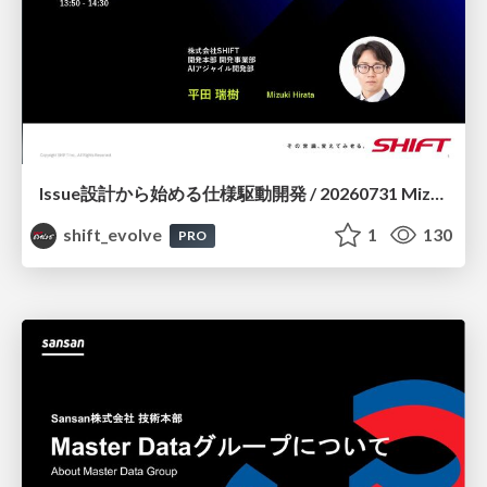
Issue設計から始める仕様駆動開発 / 20260731 Mizuki Hirata
shift_evolve
1
130
PRO