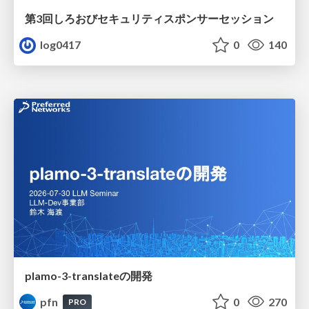
第3回しろおびセキュリティスポンサーセッション
log0417
0
140
plamo-3-translateの開発
pfn
0
270
PRO