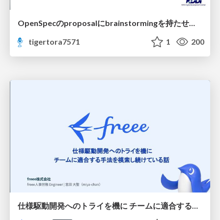
OpenSpecのproposalにbrainstormingを持たせてみた
tigertora7571
1
200
仕様駆動開発へのトライを機に チームに適合する手法を模索し続けている話