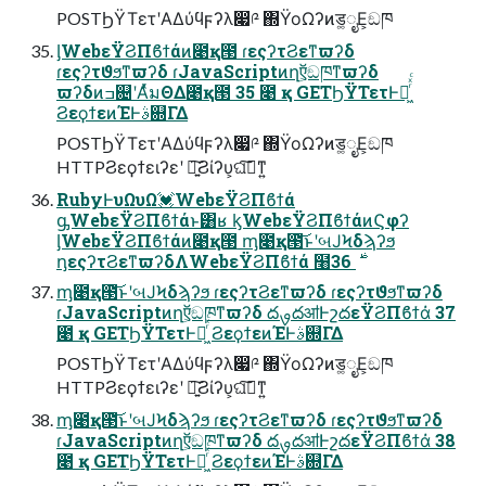
POSTϦΫΤετʹΑΔύϥϝʔλ෇༩ ΍ΫοΩʔͷड͚ೖΕ͕ඞཁ
ᶅWebεΫϨΠϐϯάͷ೉қ౓ ɾεςʔτϨεͳϖʔδ
ɾεςʔτϑϧͳϖʔδ ɾJavaScriptͷղऍ͕ඞཁͳϖʔδ
ϖʔδͷߏ଄ʹΑͬͯมΘΔ೉қ౓ 35 ೉ қ GETϦΫΤετͰฦ͖ͬͯͨ
ϨεϙϯεͷΈͰࣄ଍ΓΔ
POSTϦΫΤετʹΑΔύϥϝʔλ෇༩ ΍ΫοΩʔͷड͚ೖΕ͕ඞཁ
HTTPϨεϙϯειʔεʹ ཉ͍͠Ϩίʔυ͕ଘࡏ͠ͳ͍
RubyͰυΩυΩ💓WebεΫϨΠϐϯά
ᶃWebεΫϨΠϐϯάͱ͸ʁ ᶄWebεΫϨΠϐϯάͷϚφʔ
ᶅWebεΫϨΠϐϯάͷ೉қ౓ ᶆ೉қ౓͝ͱʹબͿϞδϡʔϧ
ᶇεςʔτϨεͳϖʔδΛWebεΫϨΠϐϯά ໨࣍ 36
ᶆ೉қ౓͝ͱʹબͿϞδϡʔϧ ɾεςʔτϨεͳϖʔδ ɾεςʔτϑϧͳϖʔδ
ɾJavaScriptͷղऍ͕ඞཁͳϖʔδ దࡐదॴͰշదεΫϨΠϐϯά̇ 37
೉ қ GETϦΫΤετͰฦ͖ͬͯͨ ϨεϙϯεͷΈͰࣄ଍ΓΔ
POSTϦΫΤετʹΑΔύϥϝʔλ෇༩ ΍ΫοΩʔͷड͚ೖΕ͕ඞཁ
HTTPϨεϙϯειʔεʹ ཉ͍͠Ϩίʔυ͕ଘࡏ͠ͳ͍
ᶆ೉қ౓͝ͱʹબͿϞδϡʔϧ ɾεςʔτϨεͳϖʔδ ɾεςʔτϑϧͳϖʔδ
ɾJavaScriptͷղऍ͕ඞཁͳϖʔδ దࡐదॴͰշదεΫϨΠϐϯά̇ 38
೉ қ GETϦΫΤετͰฦ͖ͬͯͨ ϨεϙϯεͷΈͰࣄ଍ΓΔ