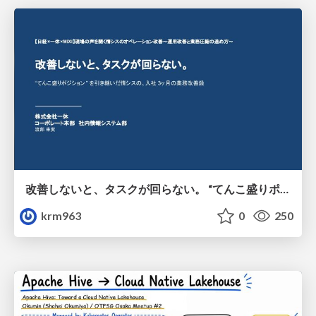
改善しないと、タスクが回らない。 “てんこ盛りポジション” を引き継いだ情シスの、入社3ヶ月の業務改善録
krm963
0
250