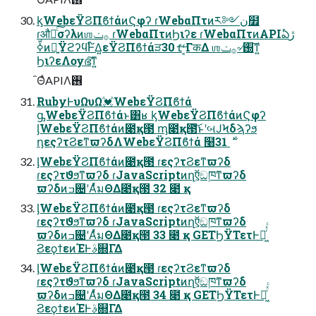
ᶄWebεΫϨΠϐϯάͷϚφʔ ɾWebαΠτͷར༻ن໿
ɾऔಘͨ͠σʔλͷஶ࡞ݖ ɾWebαΠτͷϦιʔε ɾWebαΠτͷAPIఏڙ
ߦّͷྑ͍ΫϩʔϥͰ໌Δ͍εΫϨΠϐϯάੜ׆ 30 ͔ͬ͠ΓकΔ ஶ࡞ݖ৵֐͠ͳ͍
ϦιʔεΛѹഭ͠ͳ͍
໎ΘͣAPIΛ࢖͏
RubyͰυΩυΩ💓WebεΫϨΠϐϯά
ᶃWebεΫϨΠϐϯάͱ͸ʁ ᶄWebεΫϨΠϐϯάͷϚφʔ
ᶅWebεΫϨΠϐϯάͷ೉қ౓ ᶆ೉қ౓͝ͱʹબͿϞδϡʔϧ
ᶇεςʔτϨεͳϖʔδΛWebεΫϨΠϐϯά ໨࣍ 31
ᶅWebεΫϨΠϐϯάͷ೉қ౓ ɾεςʔτϨεͳϖʔδ
ɾεςʔτϑϧͳϖʔδ ɾJavaScriptͷղऍ͕ඞཁͳϖʔδ
ϖʔδͷߏ଄ʹΑͬͯมΘΔ೉қ౓ 32 ೉ қ
ᶅWebεΫϨΠϐϯάͷ೉қ౓ ɾεςʔτϨεͳϖʔδ
ɾεςʔτϑϧͳϖʔδ ɾJavaScriptͷղऍ͕ඞཁͳϖʔδ
ϖʔδͷߏ଄ʹΑͬͯมΘΔ೉қ౓ 33 ೉ қ GETϦΫΤετͰฦ͖ͬͯͨ
ϨεϙϯεͷΈͰࣄ଍ΓΔ
ᶅWebεΫϨΠϐϯάͷ೉қ౓ ɾεςʔτϨεͳϖʔδ
ɾεςʔτϑϧͳϖʔδ ɾJavaScriptͷղऍ͕ඞཁͳϖʔδ
ϖʔδͷߏ଄ʹΑͬͯมΘΔ೉қ౓ 34 ೉ қ GETϦΫΤετͰฦ͖ͬͯͨ
ϨεϙϯεͷΈͰࣄ଍ΓΔ