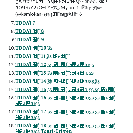
ϦϞʔτϫʔΫྺ̍̌೥ ʢʮ΍ͬͱ࣌୅͕Զʹ௥͍͍ͭͨʯͱউखʹࣗෛʣ •
ϑΟϤϧυϒʔτΩϟϯϓͰֶशத My pro f ile ໊લɿ্Ԭ৳༟
(@kamiokan) झຯɿ௼ΓɾອըɾϞϯϋϯ 6
TDDΛ࢝Ίͨ 7
TDDΛ࢝Ίͨ ௼Γ͕͍ͨ͠ 8
TDDΛ࢝Ίͨ ௼Γ͕͍ͨ͠ 9
TDDΛ࢝Ίͨ ௼Γ͕͍ͨ͠ 10 ָ͍͠ʂʂ
TDDΛ࢝Ίͨ ௼Γ͕͍ͨ͠ 11 ָ͍͠ʂʂ ΋ͬͱ௼Γ͕͍ͨ͠
TDDΛ࢝Ίͨ ௼Γ͕͍ͨ͠ 12 ָ͍͠ʂʂ ΋ͬͱ௼Γ͕͍ͨ͠ ࢓ࣄͷޮ཰Խʂʂ
TDDΛ࢝Ίͨ ௼Γ͕͍ͨ͠ 13 ָ͍͠ʂʂ ΋ͬͱ௼Γ͕͍ͨ͠ ࢓ࣄͷޮ཰Խʂʂ
TDDΛ࢝Ίͨ ௼Γ͕͍ͨ͠ 14 ָ͍͠ʂʂ ΋ͬͱ௼Γ͕͍ͨ͠ ࢓ࣄͷޮ཰Խʂʂ ָ͍͠ʂʂ
TDDΛ࢝Ίͨ ௼Γ͕͍ͨ͠ 15 ָ͍͠ʂʂ ΋ͬͱ௼Γ͕͍ͨ͠ ࢓ࣄͷޮ཰Խʂʂ ָ͍͠ʂʂ ΋ͬͱ௼Γ͕͍ͨ͠
TDDΛ࢝Ίͨ ௼Γ͕͍ͨ͠ 16 ָ͍͠ʂʂ ΋ͬͱ௼Γ͕͍ͨ͠ ࢓ࣄͷޮ཰Խʂʂ ָ͍͠ʂʂ ΋ͬͱ௼Γ͕͍ͨ͠
࢓ࣄͷޮ཰Խʂʂ
TDDΛ࢝Ίͨ ௼Γ͕͍ͨ͠ 17 ָ͍͠ʂʂ ΋ͬͱ௼Γ͕͍ͨ͠ ࢓ࣄͷޮ཰Խʂʂ ָ͍͠ʂʂ ΋ͬͱ௼Γ͕͍ͨ͠
࢓ࣄͷޮ཰Խʂʂ
TDDΛ࢝Ίͨ ௼Γ͕͍ͨ͠ 18 ָ͍͠ʂʂ ΋ͬͱ௼Γ͕͍ͨ͠ ࢓ࣄͷޮ཰Խʂʂ ָ͍͠ʂʂ ΋ͬͱ௼Γ͕͍ͨ͠
࢓ࣄͷޮ཰Խʂʂ Tsuri-Driven