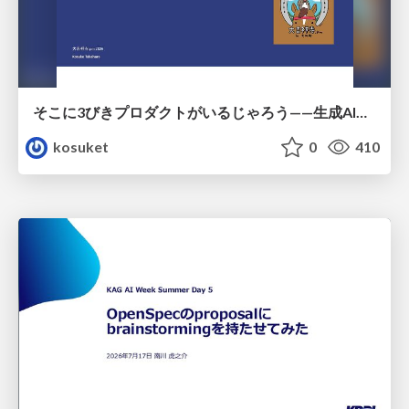
そこに3びきプロダクトがいるじゃろう——生成AI時代における“価値が届かない理由”の構造
kosuket
0
410