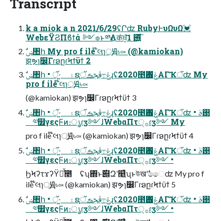
Transcript
k a miok a n 2021/6/29ʢՐʣ RubyͰυΩυΩ💓
WebεΫϨΠϐϯά ༻๏ͱ༰ྔΛकͬͯਖ਼͓͘͠࢖͍͍ͩ͘͞ 1
झຯɿ௼ΓɾອըɾϞϯϋϯ 2
pro f ile ໊લɿ্Ԭ৳༟
(@kamiokan) झຯɿ௼ΓɾອըɾϞϯϋϯ 3
༧໿γεςϜͷ։ൃɾӡ༻ɺWebαΠτ੍࡞ɾӡ༻ My
pro f ile ໊લɿ্Ԭ৳༟ (@kamiokan) झຯɿ௼ΓɾອըɾϞϯϋϯ 4
༧໿γεςϜͷ։ൃɾӡ༻ɺWebαΠτ੍࡞ɾӡ༻ •
ϦϞʔτϫʔΫྺ̍̌೥ ʢʮ΍ͬͱ࣌୅͕Զʹ௥͍͍ͭͨʯͱউखʹࣗෛʣ My pro f
ile ໊લɿ্Ԭ৳༟ (@kamiokan) झຯɿ௼ΓɾອըɾϞϯϋϯ 5
༧໿γεςϜͷ։ൃɾӡ༻ɺWebαΠτ੍࡞ɾӡ༻ •