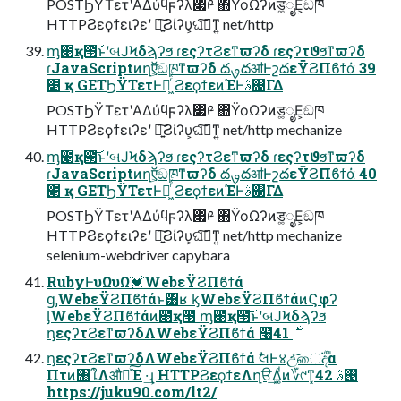
POSTϦΫΤετʹΑΔύϥϝʔλ෇༩ ΍ΫοΩʔͷड͚ೖΕ͕ඞཁ
HTTPϨεϙϯειʔεʹ ཉ͍͠Ϩίʔυ͕ଘࡏ͠ͳ͍ net/http
ᶆ೉қ౓͝ͱʹબͿϞδϡʔϧ ɾεςʔτϨεͳϖʔδ ɾεςʔτϑϧͳϖʔδ
ɾJavaScriptͷղऍ͕ඞཁͳϖʔδ దࡐదॴͰշదεΫϨΠϐϯά̇ 39
೉ қ GETϦΫΤετͰฦ͖ͬͯͨ ϨεϙϯεͷΈͰࣄ଍ΓΔ
POSTϦΫΤετʹΑΔύϥϝʔλ෇༩ ΍ΫοΩʔͷड͚ೖΕ͕ඞཁ
HTTPϨεϙϯειʔεʹ ཉ͍͠Ϩίʔυ͕ଘࡏ͠ͳ͍ net/http mechanize
ᶆ೉қ౓͝ͱʹબͿϞδϡʔϧ ɾεςʔτϨεͳϖʔδ ɾεςʔτϑϧͳϖʔδ
ɾJavaScriptͷղऍ͕ඞཁͳϖʔδ దࡐదॴͰշదεΫϨΠϐϯά̇ 40
೉ қ GETϦΫΤετͰฦ͖ͬͯͨ ϨεϙϯεͷΈͰࣄ଍ΓΔ
POSTϦΫΤετʹΑΔύϥϝʔλ෇༩ ΍ΫοΩʔͷड͚ೖΕ͕ඞཁ
HTTPϨεϙϯειʔεʹ ཉ͍͠Ϩίʔυ͕ଘࡏ͠ͳ͍ net/http mechanize
selenium-webdriver capybara
RubyͰυΩυΩ💓WebεΫϨΠϐϯά
ᶃWebεΫϨΠϐϯάͱ͸ʁ ᶄWebεΫϨΠϐϯάͷϚφʔ
ᶅWebεΫϨΠϐϯάͷ೉қ౓ ᶆ೉қ౓͝ͱʹબͿϞδϡʔϧ
ᶇεςʔτϨεͳϖʔδΛWebεΫϨΠϐϯά ໨࣍ 41
ᶇεςʔτϨεͳϖʔδΛWebεΫϨΠϐϯά ࣗલͰ४උͨ͠ைࣚදα
Πτͷ৘ใΛऔಘͯ͠Έ ·͢ɻ HTTPϨεϙϯεΛղੳ͢Δ͚ͩͷ؆୯ͳ͓࢓ࣄ 42
https://juku90.com/lt2/