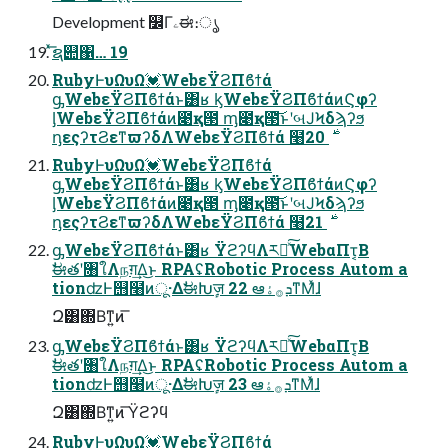
Development ௼Γۦಈ։ൃ
ͯ͞ຊ୊΁… 19
RubyͰυΩυΩ💓WebεΫϨΠϐϯά
ᶃWebεΫϨΠϐϯάͱ͸ʁ ᶄWebεΫϨΠϐϯάͷϚφʔ
ᶅWebεΫϨΠϐϯάͷ೉қ౓ ᶆ೉қ౓͝ͱʹબͿϞδϡʔϧ
ᶇεςʔτϨεͳϖʔδΛWebεΫϨΠϐϯά ໨࣍ 20
RubyͰυΩυΩ💓WebεΫϨΠϐϯά
ᶃWebεΫϨΠϐϯάͱ͸ʁ ᶄWebεΫϨΠϐϯάͷϚφʔ
ᶅWebεΫϨΠϐϯάͷ೉қ౓ ᶆ೉қ౓͝ͱʹબͿϞδϡʔϧ
ᶇεςʔτϨεͳϖʔδΛWebεΫϨΠϐϯά ໨࣍ 21
ᶃWebεΫϨΠϐϯάͱ͸ʁ ΫϩʔϥΛར༻ͯ͠WebαΠτ͔Β
ࣗಈతʹ৘ใΛநग़͢Δ͜ͱ RPAʢRobotic Process Autom a
tionʣͰ஫໨ͷू·ΔࣗಈԽٕज़ 22 ఆܕ࡞ۀͳΜͯɺ
Զ͸΍Βͳ͍ͷ͞
ᶃWebεΫϨΠϐϯάͱ͸ʁ ΫϩʔϥΛར༻ͯ͠WebαΠτ͔Β
ࣗಈతʹ৘ใΛநग़͢Δ͜ͱ RPAʢRobotic Process Autom a
tionʣͰ஫໨ͷू·ΔࣗಈԽٕज़ 23 ఆܕ࡞ۀͳΜͯɺ
Զ͸΍Βͳ͍ͷ͞ Ϋϩʔϥ
RubyͰυΩυΩ💓WebεΫϨΠϐϯά