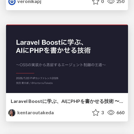
veronikapj
0
250
Laravel Boostに学ぶ、AIにPHPを書かせる技術 〜OSSの実装から蒸留するエージェント制御の王道〜
kentaroutakeda
3
660