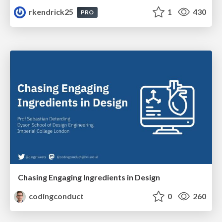
rkendrick25
1
430
PRO
Chasing Engaging Ingredients in Design
codingconduct
0
260