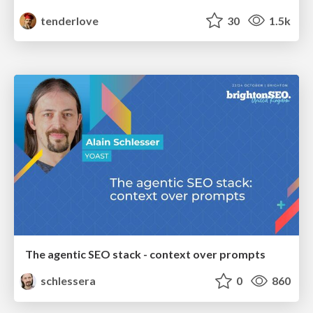
tenderlove
30
1.5k
The agentic SEO stack - context over prompts
schlessera
0
860