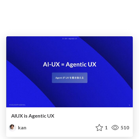
AIUX is Agentic UX
kan
1
510