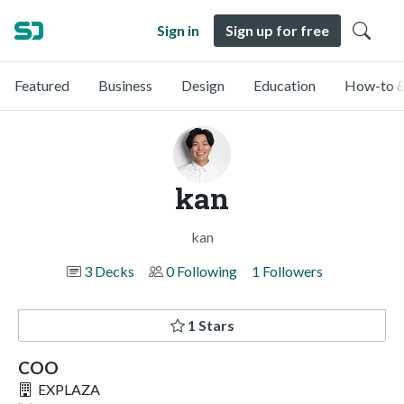
Sign in
Sign up for free
Featured
Business
Design
Education
How-to &
kan
kan
3 Decks
0 Following
1 Followers
1 Stars
COO
EXPLAZA