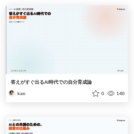
答えがすぐ出るAI時代での自分育成論
kan
0
140