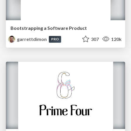
Bootstrapping a Software Product
garrettdimon
307
120k
PRO