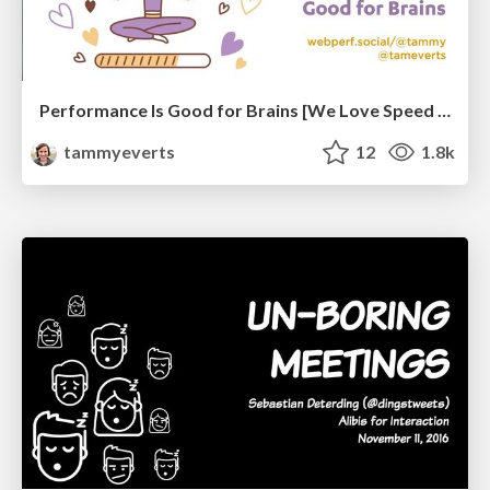
Performance Is Good for Brains [We Love Speed 2024]
tammyeverts
12
1.8k