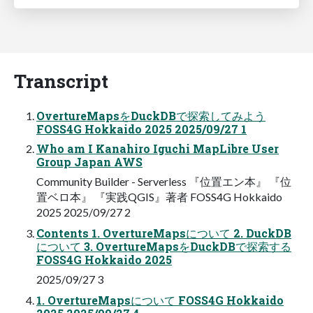
Transcript
OvertureMapsをDuckDBで探索してみよう
FOSS4G Hokkaido 2025 2025/09/27 1
Who am I Kanahiro Iguchi MapLibre User
Group Japan AWS
Community Builder - Serverless 『位置エン本』 『位
置ベロ本』 『実践QGIS』著者 FOSS4G Hokkaido
2025 2025/09/27 2
Contents 1. OvertureMapsについて 2. DuckDB
について 3. OvertureMapsをDuckDBで探索する
FOSS4G Hokkaido 2025
2025/09/27 3
1. OvertureMapsについて FOSS4G Hokkaido