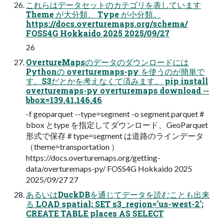
これらはデータセットのカテゴリを表しています
Theme が大分類、 Type が小分類。
https://docs.overturemaps.org/schema/
FOSS4G Hokkaido 2025 2025/09/27
26
OvertureMapsのデータのダウンロードには
Pythonの overturemaps-py を使うのが簡単で
す。S3だとかを考えなくて済みます。 pip install
overturemaps-py overturemaps download --
bbox=139,41,146,46
-f geoparquet --type=segment -o segment.parquet #
bbox とtype を指定してダウンロード、GeoParquet
形式で保存 # type=segment は道路のラインデータ
（theme=transportation ）
https://docs.overturemaps.org/getting-
data/overturemaps-py/ FOSS4G Hokkaido 2025
2025/09/27 27
あるいはDuckDBを通じてデータを読むことも出来
る LOAD spatial; SET s3_region='us-west-2';
CREATE TABLE places AS SELECT