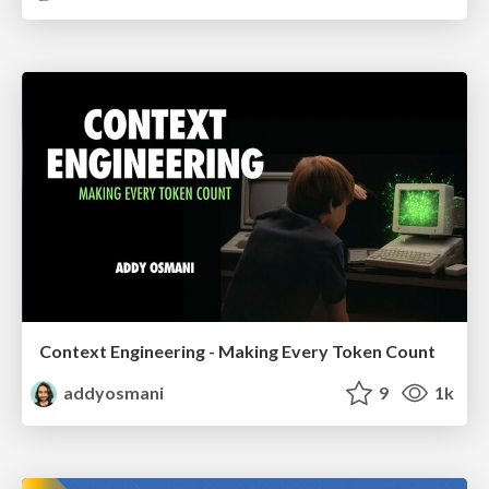
Context Engineering - Making Every Token Count
addyosmani
9
1k