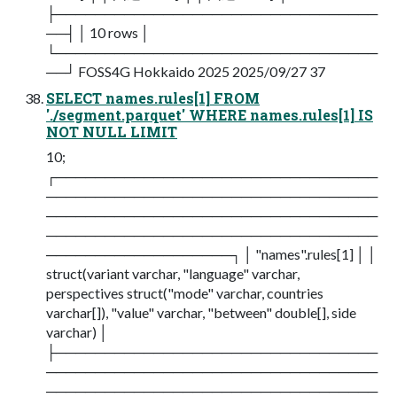
├─────────────────────────────────
──┤ │ 10 rows │
└─────────────────────────────────
──┘ FOSS4G Hokkaido 2025 2025/09/27 37
SELECT names.rules[1] FROM
'./segment.parquet' WHERE names.rules[1] IS
NOT NULL LIMIT
10;
┌─────────────────────────────────
──────────────────────────────────
──────────────────────────────────
──────────────────────────────────
───────────────────┐ │ "names".rules[1] │ │
struct(variant varchar, "language" varchar,
perspectives struct("mode" varchar, countries
varchar[]), "value" varchar, "between" double[], side
varchar) │
├─────────────────────────────────
──────────────────────────────────
──────────────────────────────────