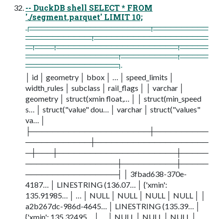
-- DuckDB shell SELECT * FROM
'./segment.parquet' LIMIT 10;
┌──────────────────────┬──────────
────────────┬─────────────────────
─┬───┬──────────────────────┬─────
─────────────────┬──────────┬─────
─────────────────┐
│ id │ geometry │ bbox │ … │ speed_limits │
width_rules │ subclass │ rail_flags │ │ varchar │
geometry │ struct(xmin float,… │ │ struct(min_speed
s… │ struct("value" dou… │ varchar │ struct("values"
va… │
├──────────────────────┼──────────
────────────┼─────────────────────
─┼───┼──────────────────────┼─────
─────────────────┼──────────┼─────
─────────────────┤ │ 3fbad638-370e-
4187… │ LINESTRING (136.07… │ {'xmin':
135.91985… │ … │ NULL │ NULL │ NULL │ NULL │ │
a2b267dc-986d-4645… │ LINESTRING (135.39… │
{'xmin': 135.32495… │ … │ NULL │ NULL │ NULL │