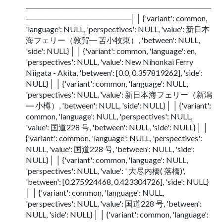
──────────────────────────────────
───────────────────┤ │ {'variant': common,
'language': NULL, 'perspectives': NULL, 'value': 新日本
海フェリー（敦賀― 苫小牧東）, 'between': NULL,
'side': NULL} │ │ {'variant': common, 'language': en,
'perspectives': NULL, 'value': New Nihonkai Ferry
Niigata - Akita, 'between': [0.0, 0.357819262], 'side':
NULL} │ │ {'variant': common, 'language': NULL,
'perspectives': NULL, 'value': 新日本海フェリー（新潟
― 小樽）, 'between': NULL, 'side': NULL} │ │ {'variant':
common, 'language': NULL, 'perspectives': NULL,
'value': 国道228 号, 'between': NULL, 'side': NULL} │ │
{'variant': common, 'language': NULL, 'perspectives':
NULL, 'value': 国道228 号, 'between': NULL, 'side':
NULL} │ │ {'variant': common, 'language': NULL,
'perspectives': NULL, 'value': ' 大尽内橋( 落橋)',
'between': [0.275924468, 0.423304726], 'side': NULL}
│ │ {'variant': common, 'language': NULL,
'perspectives': NULL, 'value': 国道228 号, 'between':
NULL, 'side': NULL} │ │ {'variant': common, 'language':