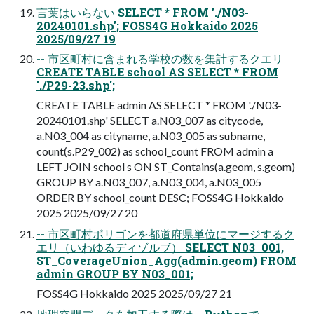
言葉はいらない SELECT * FROM './N03-
20240101.shp'; FOSS4G Hokkaido 2025
2025/09/27 19
-- 市区町村に含まれる学校の数を集計するクエリ
CREATE TABLE school AS SELECT * FROM
'./P29-23.shp';
CREATE TABLE admin AS SELECT * FROM './N03-
20240101.shp' SELECT a.N03_007 as citycode,
a.N03_004 as cityname, a.N03_005 as subname,
count(s.P29_002) as school_count FROM admin a
LEFT JOIN school s ON ST_Contains(a.geom, s.geom)
GROUP BY a.N03_007, a.N03_004, a.N03_005
ORDER BY school_count DESC; FOSS4G Hokkaido
2025 2025/09/27 20
-- 市区町村ポリゴンを都道府県単位にマージするク
エリ（いわゆるディゾルブ） SELECT N03_001,
ST_CoverageUnion_Agg(admin.geom) FROM
admin GROUP BY N03_001;
FOSS4G Hokkaido 2025 2025/09/27 21