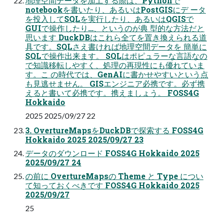
地理空間データを加工する際は、Pythonで
notebookを書いたり、あるいはPostGISにデ ータ
を投入してSQLを実行したり、あるいはQGISで
GUIで操作したり…、というのが典 型的な方法だと
思います DuckDBはこれら全てを置き換えられる道
具です。SQLさえ書ければ地理空間データを 簡単に
SQLで操作出来ます。 SQLはポピュラーな言語なの
で知識移転しやすく、処理の再現性にも優れていま
す。こ の時代では、GenAIに書かせやすいという点
も見逃せません。 GISエンジニア必携です。必ず携
えると書いて必携です。携えましょう。 FOSS4G
Hokkaido
2025 2025/09/27 22
3. OvertureMapsをDuckDBで探索する FOSS4G
Hokkaido 2025 2025/09/27 23
データのダウンロード FOSS4G Hokkaido 2025
2025/09/27 24
の前に OvertureMapsの Theme と Type につい
て知っておくべきです FOSS4G Hokkaido 2025
2025/09/27
25