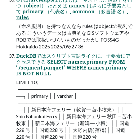
つ（object） たとえば names はさらに子要素とし
て primary （代表名）, common （多言語 名）,
rules
（命名規則）を持つ なんなら rules はobjectの配列で
ある こういうデータは古典的なGISソフトウェアや
RDBでは取扱いづらいものだったが… FOSS4G
Hokkaido 2025 2025/09/27 36
DuckDBではスクリプト言語ライクに、子要素にア
クセスできる SELECT names.primary FROM
'./segment.parquet' WHERE names.primary
IS NOT NULL
LIMIT 10;
┌─────────────────────────────────
──┐ │ primary │ │ varchar │
├─────────────────────────────────
──┤ │ 新日本海フェリー（敦賀― 苫小牧東） │ │
Shin Nihonkai Ferry │ │ 新日本海フェリー 秋田－苫小
牧東 │ │ 新日本海フェリー（新潟― 小樽） │ │ 国道
228 号 │ │ 国道228 号 │ │ 大尽内橋( 落橋) │ │ 国道
228 号 │ │ 国道228 号 │ │ 国道228 号 │