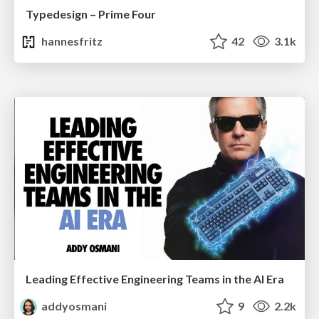
Typedesign – Prime Four
hannesfritz
42
3.1k
Leading Effective Engineering Teams in the AI Era
addyosmani
9
2.2k