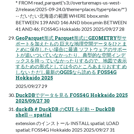
* FROM read_parquet('s3://overturemaps-us-west-
2/release/2025-09-24.0/theme=places/type=place/*')
-- だいたい北海道の範囲 WHERE bbox.xmin
BETWEEN 139 AND 146 AND bbox.ymin BETWEEN
41 AND 46; FOSS4G Hokkaido 2025 2025/09/27 28
GeoParquet形式 Parquet形式にGEOMETRY型サ
ポートを加えたもの 巨大な地理空間データをひとま
とめに保存したい場合に最適 ソフトウェアのサポー
トが追いついていなかったり、典型的な空間インデ
ックスを持っ ていなかったりするので、地図で表示
するための形式としては今のところあまりおすす め
しない ただし最新のQGISなら読める FOSS4G
Hokkaido 2025
2025/09/27 29
DuckDBでデータを見る FOSS4G Hokkaido 2025
2025/09/27 30
duckdb # DuckDB のCUI を起動 -- DuckDB
shell -- spatial
extension のインストール INSTALL spatial; LOAD
spatial; FOSS4G Hokkaido 2025 2025/09/27 31