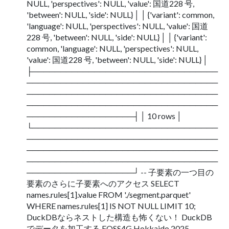
NULL, 'perspectives': NULL, 'value': 国道228 号,
'between': NULL, 'side': NULL} │ │ {'variant': common,
'language': NULL, 'perspectives': NULL, 'value': 国道
228 号, 'between': NULL, 'side': NULL} │ │ {'variant':
common, 'language': NULL, 'perspectives': NULL,
'value': 国道228 号, 'between': NULL, 'side': NULL} │
├─────────────────────────────────
──────────────────────────────────
──────────────────────────────────
──────────────────────────────────
───────────────────┤ │ 10 rows │
└─────────────────────────────────
──────────────────────────────────
──────────────────────────────────
──────────────────────────────────
───────────────────┘ -- 子要素の一つ目の
要素のさらに子要素へのアクセス SELECT
names.rules[1].value FROM './segment.parquet'
WHERE names.rules[1] IS NOT NULL LIMIT 10;
DuckDBならネストした構造も怖くない！ DuckDB
でデータを加工する FOSS4G Hokkaido 2025