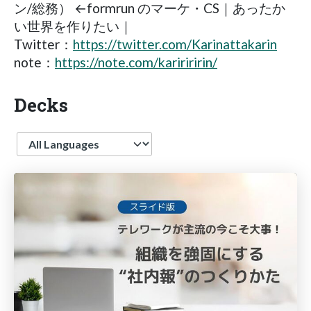
ン/総務） ←formrun のマーケ・CS｜あったか
い世界を作りたい｜
Twitter：
https://twitter.com/Karinattakarin
note：
https://note.com/kaririririn/
Decks
Language