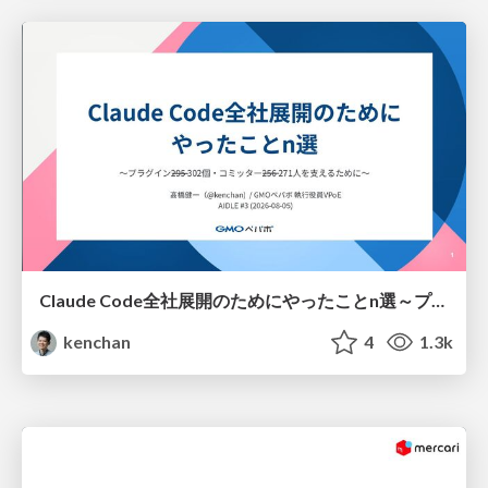
Claude Code全社展開のためにやったことn選～プラグイン302個・コミッター271人を支えるために～
kenchan
4
1.3k