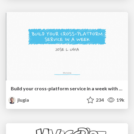
Build your cross-platform service in a week with App Engine
jlugia
234
19k