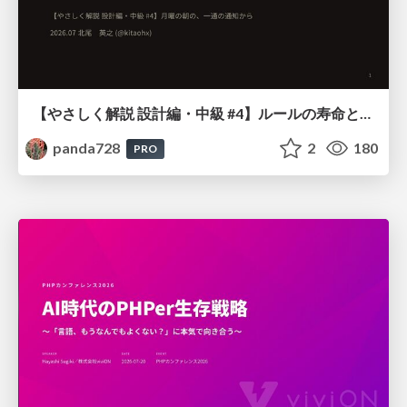
【やさしく解説 設計編・中級 #4】ルールの寿命と、システムの年輪
panda728
2
180
PRO