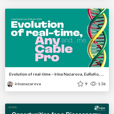
Evolution of real-time – Irina Nazarova, EuRuKo, 2024
irinanazarova
9
1.5k