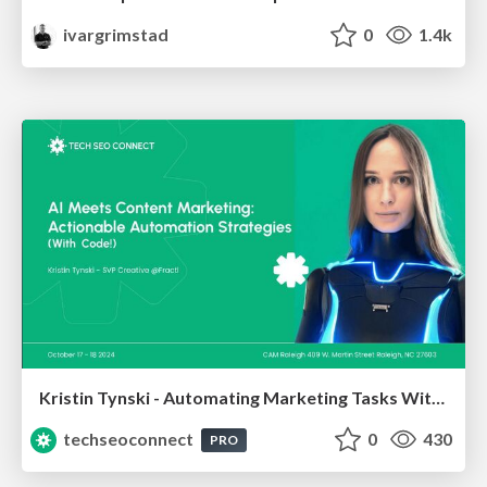
ivargrimstad
0
1.4k
Kristin Tynski - Automating Marketing Tasks With AI
techseoconnect
0
430
PRO