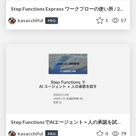
Step Functions Express ワークフローの使い所 / 20260725jawsug-niigata-sado
kasacchiful
1
57
PRO
Step FunctionsでAIエージェント × 人の承認を試す / 20260705jawsug-hokurikushinkansen-agentcore-hitl-workflow
kasacchiful
0
79
PRO