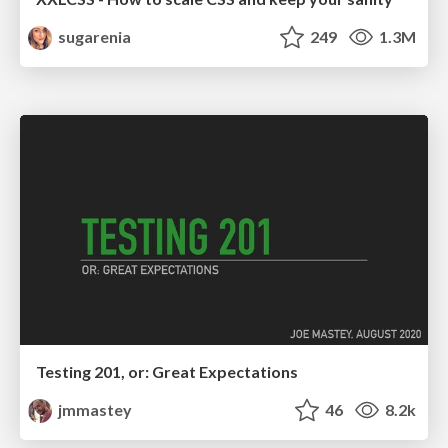
sugarenia
249
1.3M
Testing 201, or: Great Expectations
jmmastey
46
8.2k