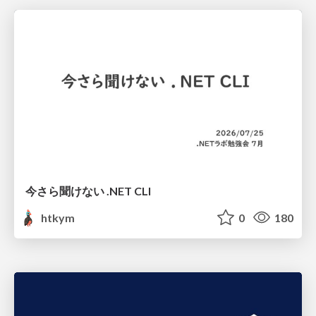
今さら聞けない .NET CLI
htkym
0
180