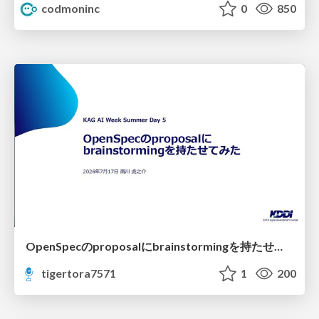
codmoninc
0
850
OpenSpecのproposalにbrainstormingを持たせてみた
tigertora7571
1
200