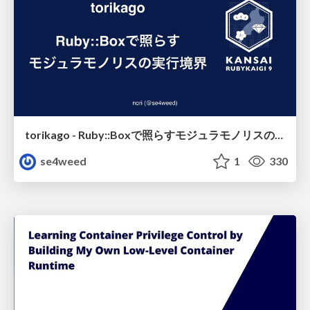
torikago - Ruby::Boxで照らすモジュラモノリスの実行境界
se4weed
1
330