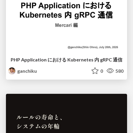
PHP Application における Kubernetes 内 gRPC 通信
ganchiku
0
580