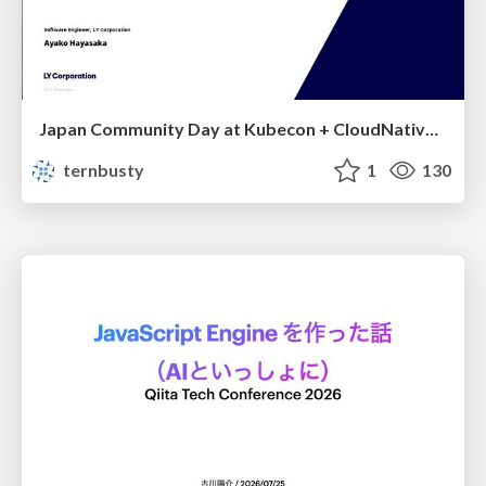
Japan Community Day at Kubecon + CloudNativeCon Japan 2026: Learning Container Privilege Control by Building My Own Low-Level Container Runtime
ternbusty
1
130