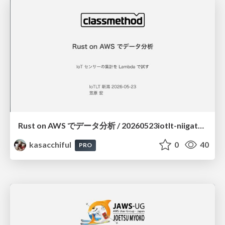
Rust on AWS でデータ分析 / 20260523iotlt-niigata-rust-on-aws
kasacchiful
0
40
PRO