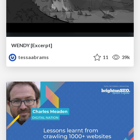
WENDY [Excerpt]
tessaabrams
11
39k