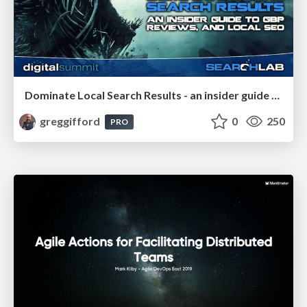
Dominate Local Search Results - an insider guide to GBP, reviews, and Local SEO
greggifford
0
250
PRO