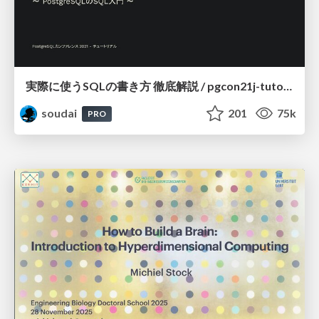
実際に使うSQLの書き方 徹底解説 / pgcon21j-tutorial
soudai
201
75k
PRO