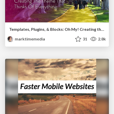
Templates, Plugins, & Blocks: Oh My! Creating the theme that thinks of everything
marktimemedia
31
2.8k