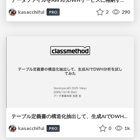
kasacchiful
2
290
PRO
テーブル定義書の構造化抽出して、生成AIでDWH分析を試してみた / devio2025tokyo
kasacchiful
0
1k
PRO