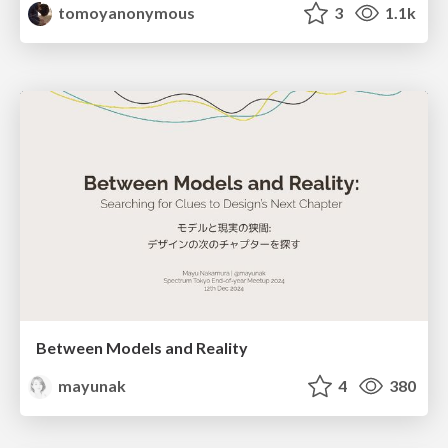
tomoyanonymous
3
1.1k
Between Models and Reality
mayunak
4
380