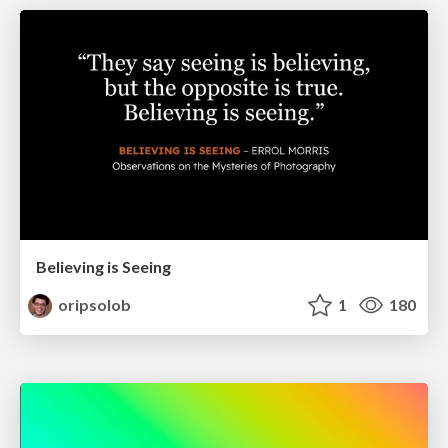
Believing is Seeing
oripsolob
1
180