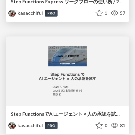
Step Functions Express ワークフローの使い所 / 20260725jawsug-niigata-sado
kasacchiful
1
57
PRO
Step FunctionsでAIエージェント × 人の承認を試す / 20260705jawsug-hokurikushinkansen-agentcore-hitl-workflow
kasacchiful
0
81
PRO