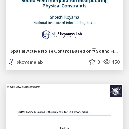
Spatial Active Noise Control Based on Sound Field Interpolation Incorporating Physical Constraints
skoyamalab
0
150