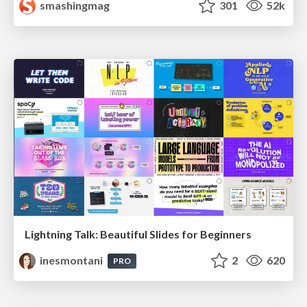
smashingmag
301
52k
Lightning Talk: Beautiful Slides for Beginners
inesmontani
2
620
PRO