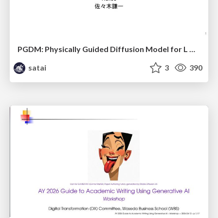
PGDM: Physically Guided Diffusion Model for L Downscaling
satai
3
390