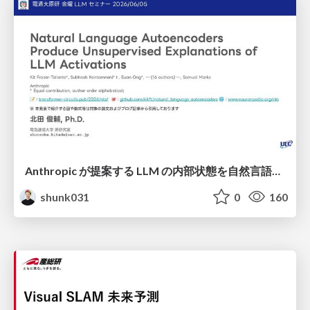
Anthropic が提案する LLM の内部状態を自然言語で説明可能にした Natural Language Autoencoders / Natural Language Autoencoders Produce Unsupervised Explanations of LLM Activations
shunk031
0
160