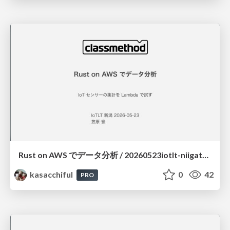
Rust on AWS でデータ分析 / 20260523iotlt-niigata-rust-on-aws
kasacchiful
0
42
PRO