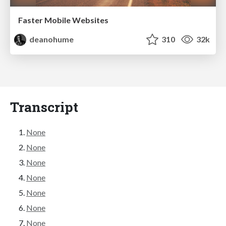
Faster Mobile Websites
deanohume
310
32k
Transcript
None
None
None
None
None
None
None