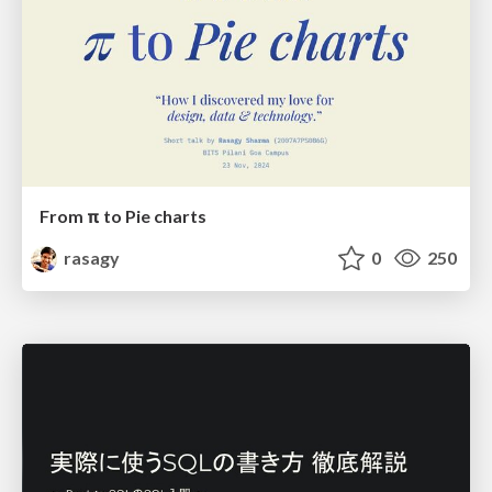
From π to Pie charts
rasagy
0
250