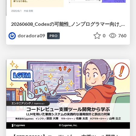
20260608_Codexの可能性_ノンプログラマー向け_大城追記
doradora09
0
760
PRO