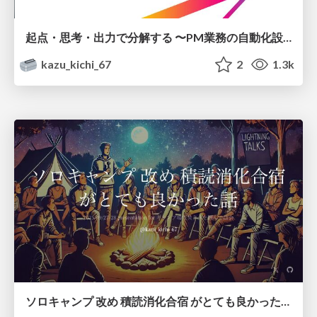
起点・思考・出力で分解する 〜PM業務の自動化設計〜
kazu_kichi_67
2
1.3k
ソロキャンプ 改め 積読消化合宿 がとても良かった話