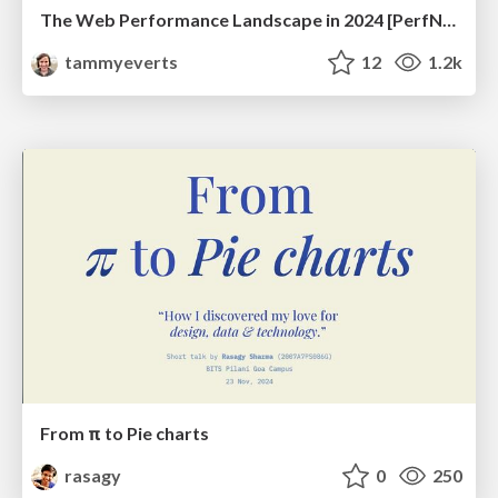
The Web Performance Landscape in 2024 [PerfNow 2024]
tammyeverts
12
1.2k
From π to Pie charts
rasagy
0
250