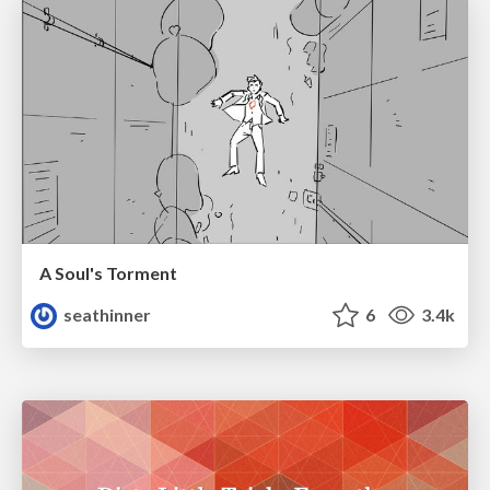
A Soul's Torment
seathinner
6
3.4k