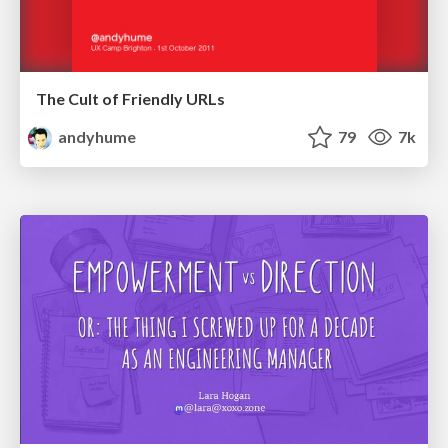
The Cult of Friendly URLs
andyhume
79
7k