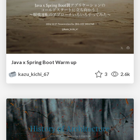
Java x Spring Boot Warm up
kazu_kichi_67
3
2.6k