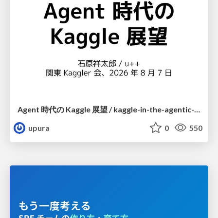
Agent 時代の Kaggle 展望 / kaggle-in-the-agentic-era
upura
0
550