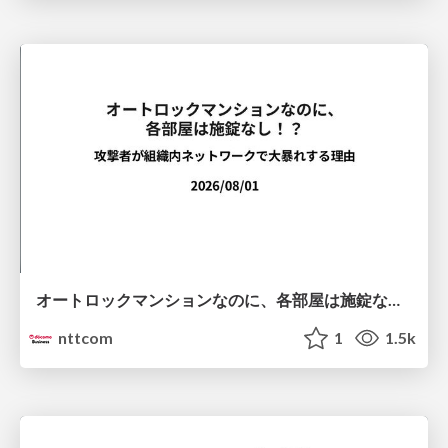
オートロックマンションなのに、各部屋は施錠なし！？ 攻撃者が組織内ネットワークで大暴れする理由 / The Front Door Is Locked, but the Rooms Are Wide Open: Why Attackers Move Freely Inside Enterprise Networks
nttcom
1
1.5k