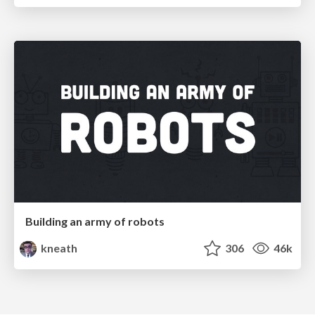
Building an army of robots
kneath
306
46k