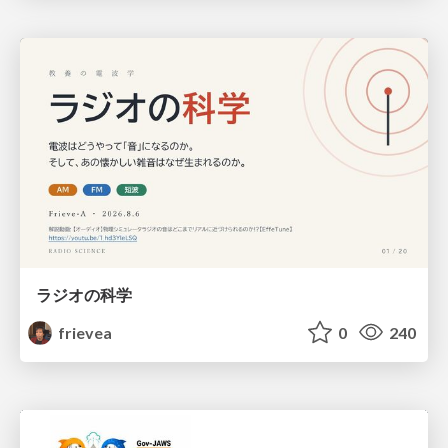
ラジオの科学
frievea
0
240