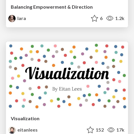
Balancing Empowerment & Direction
lara
6
1.2k
Visualization
eitanlees
152
17k