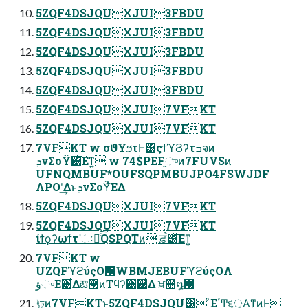
5ZQF4DSJQUXJUI3FBDU
5ZQF4DSJQUXJUI3FBDU
5ZQF4DSJQUXJUI3FBDU
5ZQF4DSJQUXJUI3FBDU
5ZQF4DSJQUXJUI3FBDU
5ZQF4DSJQUXJUI7VFKT
5ZQF4DSJQUXJUI7VFKT
7VFKT w σϑΥϧτͰ͸ςϯϓϨʔτߏจͷ
ܕνΣοΫ͸ͯ͘͠Εͳ͍ w 74$PEF֦ுͷ7FUVSͷ
UFNQMBUF*OUFSQPMBUJPO4FSWJDF
ΛPOʹ͢ΔͱܕνΣοΫͯ͘͠ΕΔ
5ZQF4DSJQUXJUI7VFKT
5ZQF4DSJQUXJUI7VFKT
ίϯϙʔωϯτʹઃఆͨ͠QSPQTͷ ਫ਼ࠪ͸ͯ͠Εͳ͍
7VFKT w
UZQFϓϩύςΟ΍WBMJEBUFϓϩύςΟΛ
ؤுΕ͹͋Δఔ౓ͷΤϥʔ͸๷͛Δ ਖ਼௚໘౗
ݱঢ়ͷ7VFKTͱ5ZQF4DSJQU͸ ͦΕ΄Ͳ૬ੑ͕Α͘ͳ͍ͷͰ