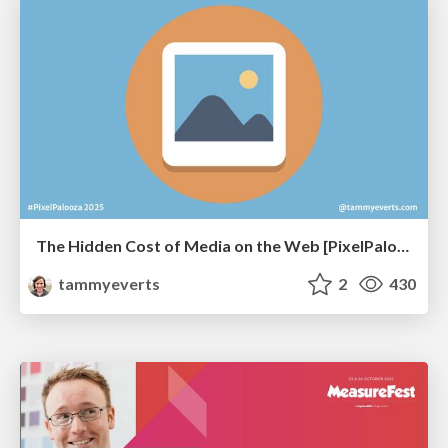
The Hidden Cost of Media on the Web [PixelPalooza 2025]
tammyeverts
2
430