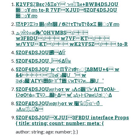
K2VFSZ͔ΒεςʔδΞοϓ ̍าઌߦͨ͘Ίͷ+BWB4DSJQU
੢ാҰഅ to-R 7VFXJUI5ZQF4DSJQU
੢ാҰഅ
גࣜձࣾτΡʔΞʔϧ ୅දऔక໾ / ϑϩϯτΤϯυΤϯδχΞ ੢ാҰഅ
ݱࡏਐߦதͷҊ݅ w"OHVMBS☓
w3FBDU☓ w7VFKT☓
w/VYUKT☓ wK2VFSZ☓ to-R
5ZQF4DSJQU࢖͍ͬͯΔਓ
5ZQF4DSJQUڵຯ͋Δਓʁ
5ZQF4DSJQU w ϚΠΫϩιϑτ͕։ൃ͍ͯ͠ΔBMU+4 w
&4 ʹՃ͑ͯ੩తʹܕ෇͚͕Մೳ w
੩తܕ෇ʹΑΓϒϥ΢βͰ֬ೝ͠ͳͯ͘΋ ଟ͘ͷΤϥʔͷݕ஌͕Մೳ
5ZQF4DSJQUͷϝϦοτ w ܕΛద੾ʹอͭ͜ͱʹΑΓΤσΟλͰ
ίʔσΟϯάதʹΤϥʔݕ஌Ͱ͖Δ w ܕ͕͋Δ͜ͱͰίʔυͷՄಡੑ͕ߴ·Δ
5ZQF4DSJQUͷσϝϦοτ w ࣮૷࣌ʹมԽ͍ͯ͘͠ঢ়ଶʹ߹Θͤͯ
ܕΛมԽ͍ͤͯ͘͞ඞཁ͕͋Δ
5ZQF4DSJQUXJUI3FBDU interface Props
{ title: string; count: number; meta: {
author: string; age: number; }; }