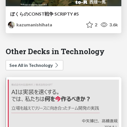
ぼくらのCONST戦争 SCRIPTY #5
kazumanishihata
2
3.6k
Other Decks in Technology
See All in Technology