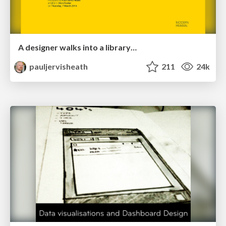
A designer walks into a library…
pauljervisheath
211
24k