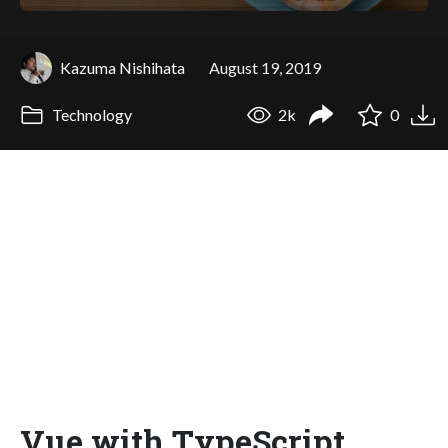
Kazuma Nishihata
August 19, 2019
Technology
2k
0
Vue with TypeScript