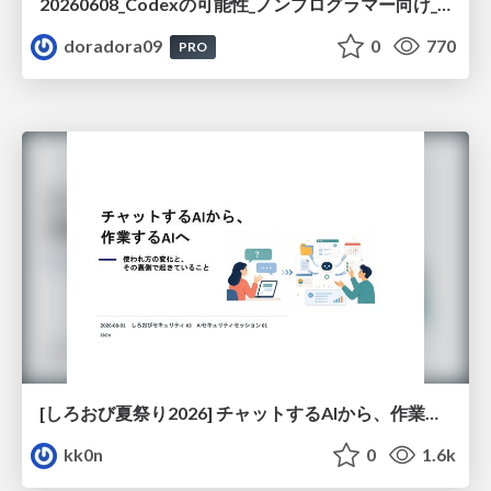
20260608_Codexの可能性_ノンプログラマー向け_大城追記
doradora09
0
770
PRO
[しろおび夏祭り2026] チャットするAIから、作業するAIへ - 使われ方の変化と、その裏側で起きていること
kk0n
0
1.6k