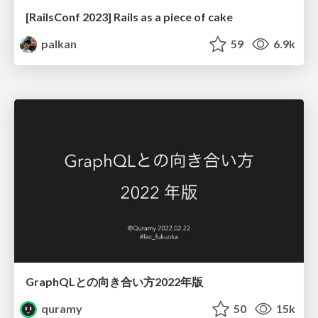
[RailsConf 2023] Rails as a piece of cake
palkan
59
6.9k
GraphQLとの向き合い方2022年版
quramy
50
15k