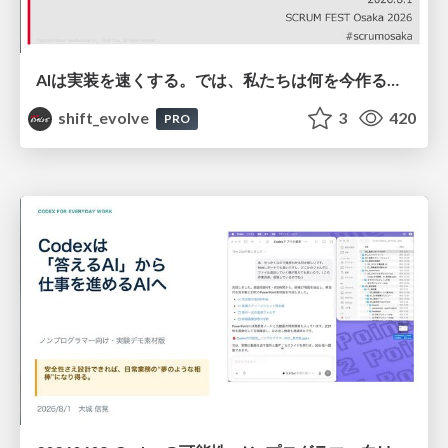
AIは実装を速くする。では、私たちは何を今作るべきか？－立場を越えてリリースに向き合ったチーム開発の実践 / 20260801 Hiromi Nakaya and Naoki Takahashi
shift_evolve
3
420
PRO