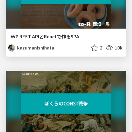
WP REST APIとReactで作るSPA
kazumanishihata
2
10k