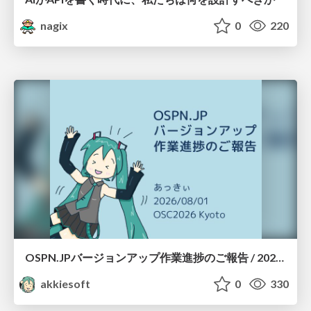
nagix
0
220
OSPN.JPバージョンアップ作業進捗のご報告 / 20260801-osc26kyoto
akkiesoft
0
330