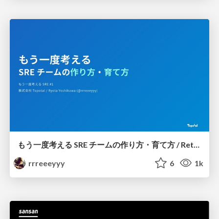
もう一度考える SRE チームの作り方・育て方 / Rethinking SRE #1: Building and Growing SRE Teams
rrreeeyyy
6
1k