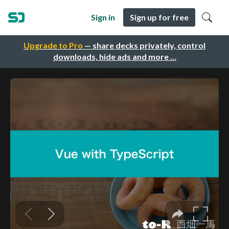
Sign in
Sign up for free
Upgrade to Pro
— share decks privately, control
downloads, hide ads and more …