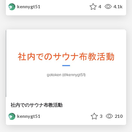
kennygt51
4
4.1k
社内でのサウナ布教活動
kennygt51
3
210