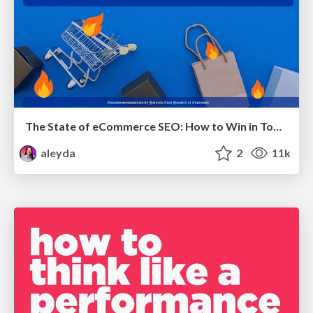
The State of eCommerce SEO: How to Win in Today's Products SERPs - #SEOweek
aleyda
2
11k