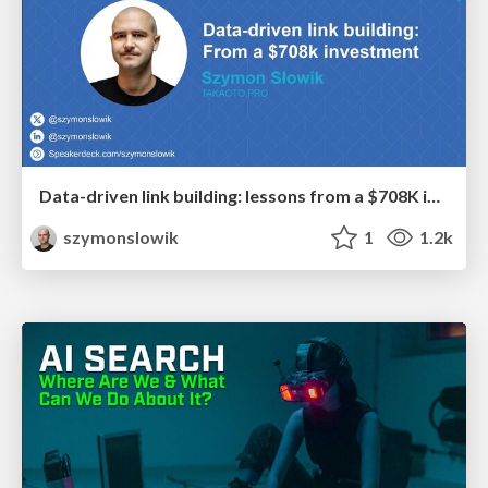
Data-driven link building: lessons from a $708K investment (BrightonSEO talk)
szymonslowik
1
1.2k