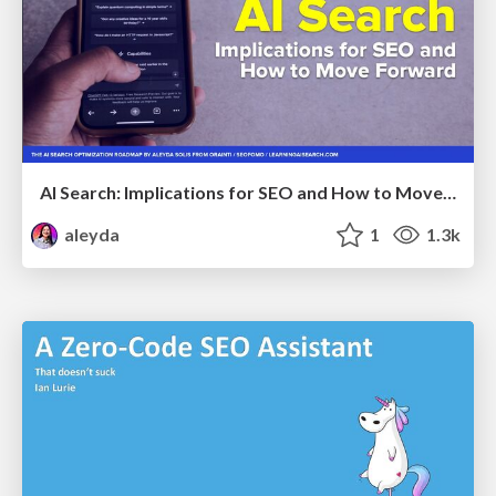
AI Search: Implications for SEO and How to Move Forward - #ShenzhenSEOConference
aleyda
1
1.3k