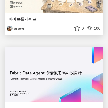
바이브풀 라이프
arawn
0
100