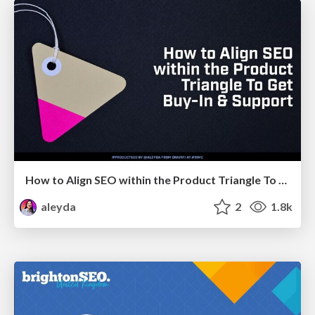
How to Align SEO within the Product Triangle To Get Buy-In & Support - #RIMC
aleyda
2
1.8k