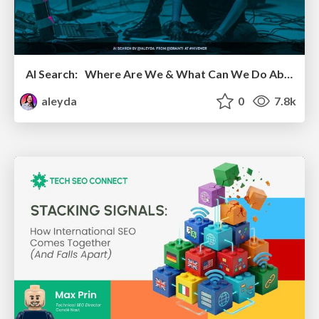
AI Search: Where Are We & What Can We Do About It?
aleyda
0
7.8k