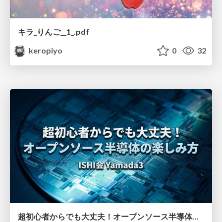
キラ_︎りんご__1_.pdf
keropiyo
0
32
超初心者からでも大丈夫！オープンソース半導体の楽しみ方〜今こそ！オレオレチップをつくろう〜