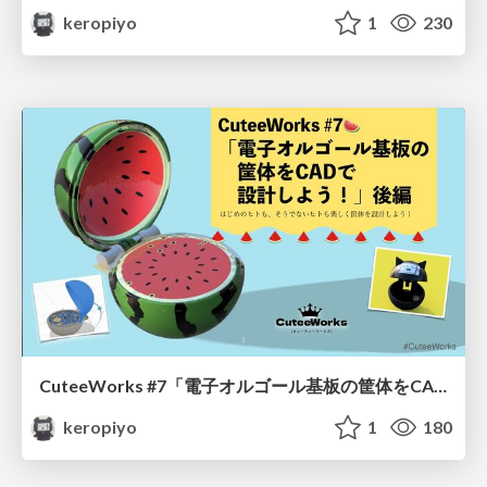
keropiyo
1
230
CuteeWorks #7「電子オルゴール基板の筐体をCADで設計しよう！」後編
keropiyo
1
180