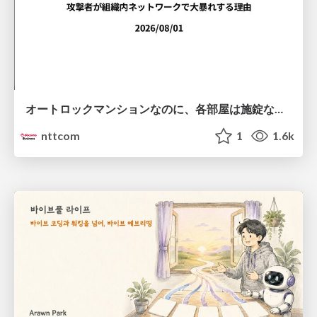
オートロックマンションなのに、各部屋は施錠なし！？ 攻撃者が組織内ネットワークで大暴れする理由 / The Front Door Is Locked, but the Rooms Are Wide Open: Why Attackers Move Freely Inside Enterprise Networks
nttcom
1
1.6k