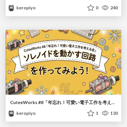
keropiyo
0
240
CuteeWorks #8「年忘れ！可愛い電子工作を考える会」ソレノイドを動かす回路を作ってみよう
keropiyo
1
130