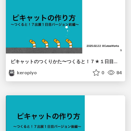
ピキャットのつくりかた〜つくると！７★１日目バージョン前編
keropiyo
0
84