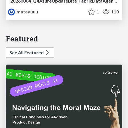
20260804_Q4AzureUpdateBite_FabricDataAgentの精度を高める設計.pdf
matayuuu
1
110
Featured
See All Featured