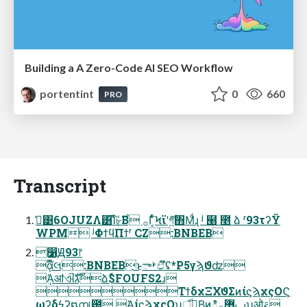
Building a A Zero-Code AI SEO Workflow
portentint
0
660
PRO
Transcript
ࢥ͑͹6OJUZΛ͸͡Ίͯ৮͔ͬͨ࣌Β ࡞Γ͔ͨͬͨϞϊʹগ͍ۙͮͨ͠΋Μͩɻ ʲ ๨ ೥ ձ ʳ93τʔΫ
WPM ʲΦϯϥΠϯʳ CZ:BNBEB
෱Ԭ93෦
ᾇ໊લ:BNBEB͜ͱࢁాඒึʢ*P5γϡϑʣ
ᾈॴଐגࣜձࣾ$FOUFS2ɹ
ΤϯδχΞΧϑΣͷίϛϡχςΟϚ
ωʔδϟʔ໘ന୲౰ ᾉίϛϡχςΟʮঁࢠͩΒ͚ͷిࢠ޻࡞ʯओ࠵