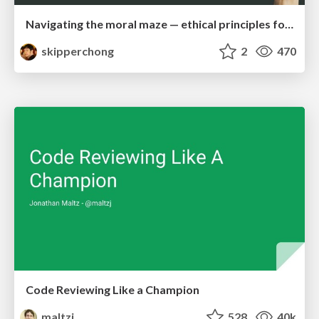
Navigating the moral maze — ethical principles for Al-driven product design
skipperchong
2
470
Code Reviewing Like a Champion
maltzj
528
40k