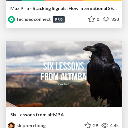
Max Prin - Stacking Signals: How International SEO Comes Together (And Falls Apart)
techseoconnect
0
350
PRO
Six Lessons from altMBA
skipperchong
29
4.4k