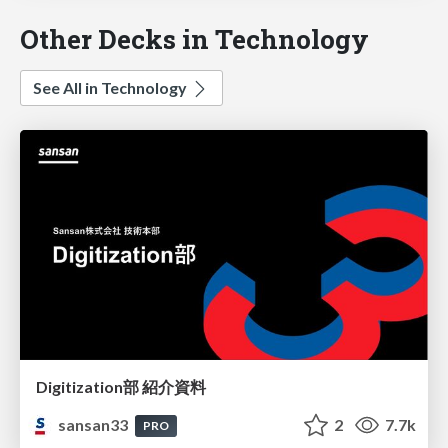
Other Decks in Technology
See All in Technology
Digitization部 紹介資料
sansan33
2
7.7k
PRO