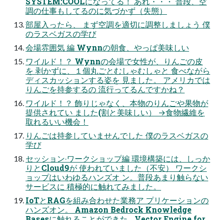
SYSTEM:COOLになってる！ あれ・・・ 普段、空
調の仕事もしてるのに気づかず（失態）
部屋⼊ったら、 まず空調を適切に調整しましょう 僕
のラスベガスの学び
会場雰囲気 編 Wynnの朝⾷、やっぱ美味しい
ワイルド！？ Wynnの会場で⼥性が、りんごの⽪
を 剥かずに、１個丸ごとむしゃむしゃと ⾷べながら
ディスカッションする姿を ⾒ました。 アメリカでは
りんごを持参するの 流⾏ってるんですかね？
ワイルド！？ 飾りじゃなく、本物のりんごや果物が
提供されてい ました(割と美味しい） →食物繊維を
取れるいい機会！
りんごは持参していませんでした 僕のラスベガスの
学び
セッション‧ワークショップ編 環境構築には、しっか
りとCloud9が 使われていました（不安） ワークシ
ョップはいわゆるハンズオ ン。普段あまり触らない
サービスに 積極的に触れてみました。
IoTとRAGを組み合わせた業務ア プリケーションの
ハンズオン。 Amazon Bedrock Knowledge
Basesに触れることができた Vector Engine for