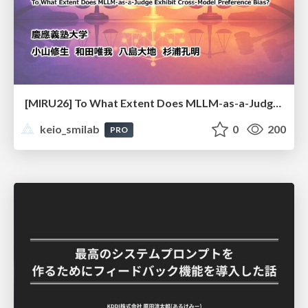
[MIRU26] To What Extent Does MLLM-as-a-Judge Exhibit Cross-Model Preference Bias?
keio_smilab
0
200
PRO