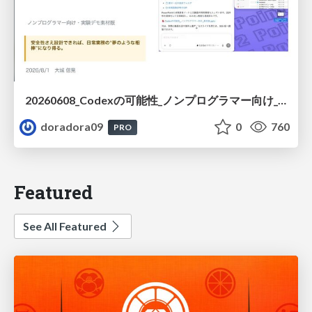
20260608_Codexの可能性_ノンプログラマー向け_大城追記
doradora09
0
760
PRO
Featured
See All Featured