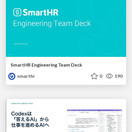
SmartHR Engineering Team Deck
smarthr
0
190