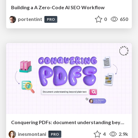
Building a A Zero-Code AI SEO Workflow
portentint
0
650
PRO
Conquering PDFs: document understanding beyond plain text
inesmontani
4
2.9k
PRO