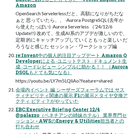
Amazon
OpenSearch Servelerlessだと、⾼額になりがちだな
ぁと 思っていたら、、 ‧Aurora PostgreSQL (去年か
ら使えたっぽい) ‧Aurora Serverless （’24/12/6
Update!!) 改めて、⽣成AI系のアプデが激しいので、
定期 的にキャッチアップしていくともっと楽しい だ
ろうなと感じた セッション・ワークショップ編
re:Invent中の個⼈的注⽬アップデート Amazon Q
Developerによる ‧ユニットテスト ‧ドキュメント⽣
成 ‧コードレビュー シンプルに助かる！！ （Aurora
DSQLもとても気になる）
https://youtu.be/LY7m5LQliAo?feature=shared
会場内イベント 編 シーザーズフォーラムでは サス
ティナビリティ関連の展⽰ F1の展⽰とタイヤ交換ア
クティ ビティ？がやっていた
EBC:Executive Brieﬁng Center 12/4
@palazzo（ベネチアンの姉妹ホテル） 業界専⾨セ
ッション - AWSのEnergy & Utilities担当者との
打ち合わせ