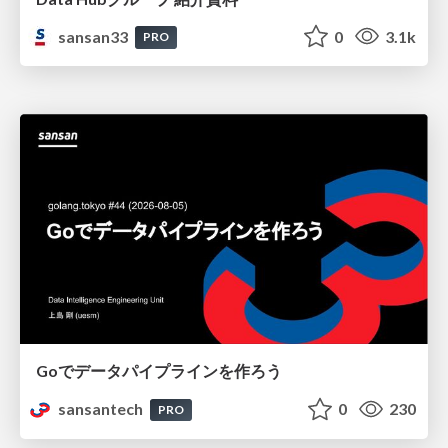
sansan33
0
3.1k
PRO
Goでデータパイプラインを作ろう
sansantech
0
230
PRO