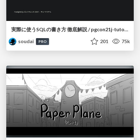
実際に使うSQLの書き方 徹底解説 / pgcon21j-tutorial
soudai
201
75k
PRO