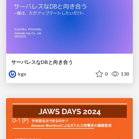
サーバレスなDBと向き合う
kgx
0
130