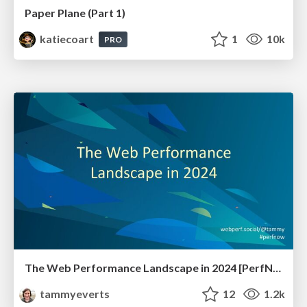
Paper Plane (Part 1)
katiecoart
1
10k
PRO
The Web Performance Landscape in 2024 [PerfNow 2024]
tammyeverts
12
1.2k