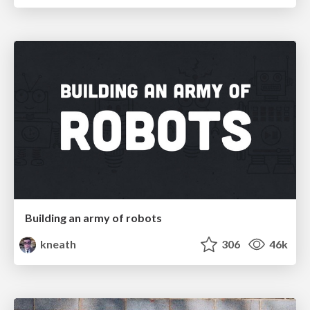
Building an army of robots
kneath
306
46k