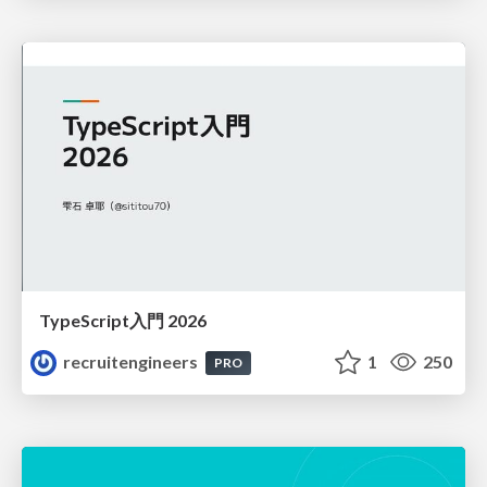
TypeScript入門 2026
recruitengineers
1
250
PRO