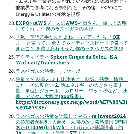
- エネルギー業界の置かれている状況の認識合わせ -
他業界で参考になる事例など - その後、EXPOにて
Energy & Utilitiesの展⽰を視察
EXPOのAWSブースのAWS社員さん、 優しく説明
してくれます 僕のラスベガスの学び
「私、英語苦⼿なんだよね」って⾔ったら 「OK
よ」 と⾔って、 全⼒でネイティブスピードで喋って
きたこと を僕は忘れません 僕のラスベガスの学び
アクティビティ Sphere Cirque du Soleil -KA
Walmart/Trader Joe's
ラスベガスの熱量、すごかった！
熱量？？ 熱量とは 1. ⽐喩的に、熱気。熱意。情熱。
また、その度合い 2. 熱エネルギーの⼤きさを表す
量。単位はジュール、 カロリー、ワット秒など。 出
典：デジタル大辞泉(goo辞書）
https://dictionary.goo.ne.jp/word/%E7%86%B1
%E9%87%8F/
ラスベガスの熱量を計算してみる - re:Invent2024
の参加者が約6万⼈超え - ⼈間の放つ発熱量は 1時間
あたり100W(0.1kWh） - 1.5万⼈が基調講演（約
3h）に参加したと仮定 1.5万⼈ *