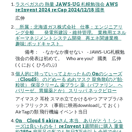
ラスベガスの 熱量 JAWS-UG 札幌勉強会 AWS
re:Invent 2024 re:Cap 2024/12/18 國奥
広伸
所属：北海道ガス株式会社 仕事：エンジニアリ
ング全般 発電所建設・維持管理, 業務用エネル
ギーマネジメントシステム開発 再エネ関連業務
趣味: ポッドキャスト
備考： - なかなか痩せない - JAWS-UG札幌勉
強会の発表は初めて。 Who are you? 國奥 広伸
(くにおく ひろのぶ)
個⼈的に持っていってよかったもの Onのシューズ
（Cloud5） のどぬーる ぬれマスク ⿓⾓散(のど飴‧
粒状） 保湿クリーム ⻭ブラシ 薬（バファリン、ヘ
パリーゼ、胃腸薬とか） スリッパ ネックピロー
アイマスク ⽿栓 スマホ⽴てかけるやつ アマプラ/ネ
ットフリックス （事前に映画downloadして おく）
AirTagの類 ⾶⾏機編 イベント当⽇
On Cloud 5 akiraさん 本当、ありがとう！ シュ
ーズは良いものを！ re:Invent 1週間前に購⼊ 重量
約250g 扁平⾜の私でも毎⽇2万歩以上 余裕で歩け