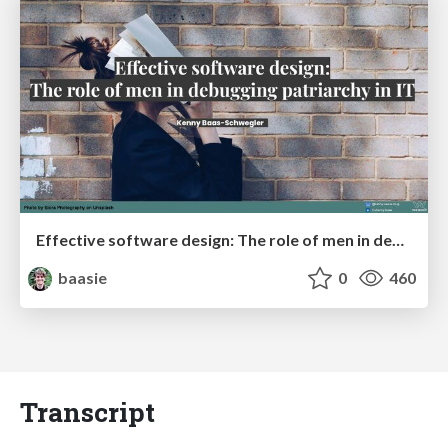
Effective software design: The role of men in debugging patriarchy in IT @ Voxxed Days AMS
baasie
0
460
Transcript