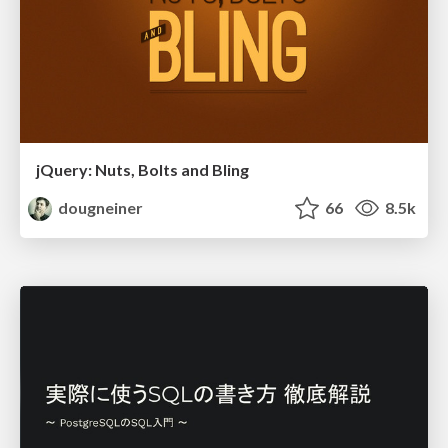
jQuery: Nuts, Bolts and Bling
dougneiner
66
8.5k