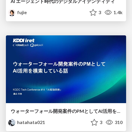
AI エージェント時代のデジタルアイデンティティ
fujie
3
1.4k
ウォーターフォール開発案件のPMとしてAI活用を模索している話
hatahata021
3
310