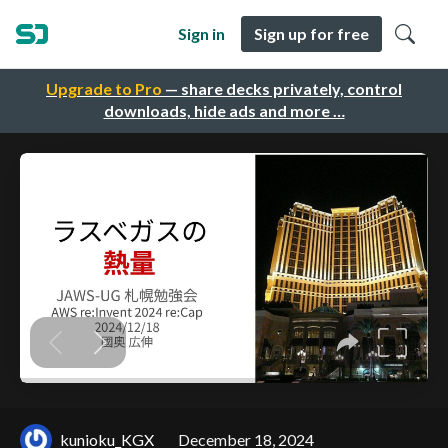
Sign in
Sign up for free
Upgrade to Pro
— share decks privately, control
downloads, hide ads and more …
kunioku_KGX
December 18, 2024