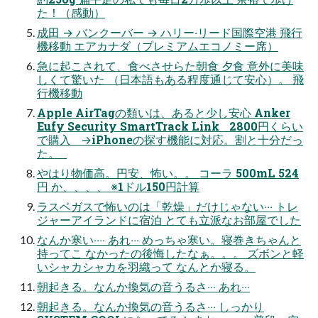
た！（感動）
成⽥ → バンクーバー → ハリー‧リード国際空港 ⾶⾏
機移動 エアカナダ（プレミアムエコノミー席）
急に起こされて、食べさせらた朝食 夕食 意外に美味
しくて驚いた （日本語もある程度通じて安心）。 ⾶
⾏機移動
Apple AirTagの類いは、あると少し安⼼ Anker
Eufy Security SmartTrack Link 2800円くらい
で購入 →iPhoneの探す機能に対応。割と十分だっ
た。
やはり物価高。円安、怖い。。 コーラ 500mL 524
円 か、、、、 ※1ドル150円計算
ラスベガスで怖いのは「乾燥」だけじゃない‧‧‧ トレ
ジャーアイランドに宿泊 とても⽴派なお部屋でした
なんか寒い‧‧‧‧ あれ‧‧‧ めっちゃ寒い。寝巻きちゃんと
持ってこ なかったの後悔したなぁ。。。 ズボンと軽
いシャカシャカを⽻織って なんとか寝る。
朝起きる。なんか換気の⾳うるさ‧‧‧ あれ‧‧‧
朝起きる。なんか換気の⾳うるさ‧‧‧ しっかり