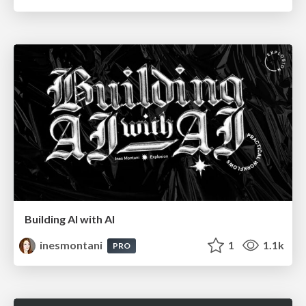
Building AI with AI
inesmontani
1
1.1k
PRO