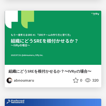
組織にどうSREを根付かせるか？〜IVRyの場合〜
abnoumaru
0
320