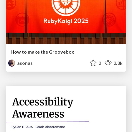
How to make the Groovebox
asonas
2
2.3k