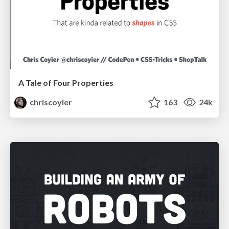
A Tale of Four Properties
chriscoyier
163
24k