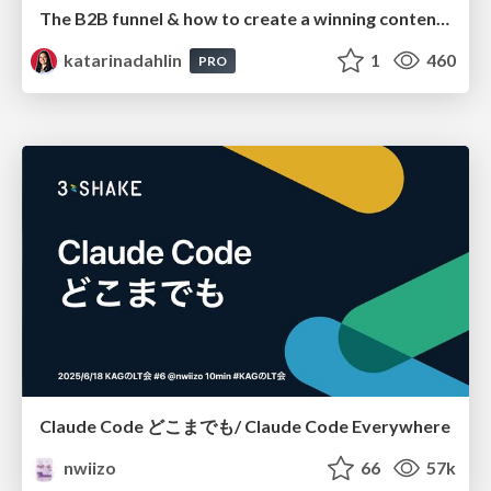
The B2B funnel & how to create a winning content strategy
katarinadahlin
1
460
PRO
Claude Code どこまでも/ Claude Code Everywhere
nwiizo
66
57k