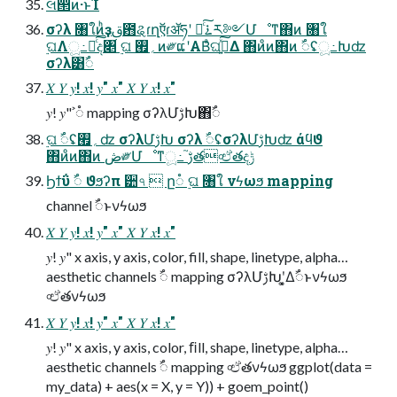
લ൒ͷ·ͱΊ
σʔλ ৘ใͷ͏ͪҙࢥ఻ୡɾղऍɾॲཧʹ దͨ͠࠶ར༻Մೳͳ΋ͷ ৘ใ
࣮ଘΛූ߸Խͨ͠ද৅ ࣮ଘ ؍࡯ͷ༗ແʹΑΒͣଘࡏ͍ͯ͠Δ ΋ͷͦͷ΋ͷ ࣸ૾ʢූ߸Խʣ
σʔλ͸ࣸ૾
𝑋 𝑌 𝑦! 𝑥! 𝑦" 𝑥" 𝑋 𝑌 𝑥! 𝑥"
𝑦! 𝑦" ࣸ૾ mapping σʔλՄࢹԽ΋ࣸ૾
࣮ଘ ࣸ૾ʢ؍࡯ʣ σʔλՄࢹԽ σʔλ ࣸ૾ʢσʔλՄࢹԽʣ άϥϑ
΋ͷͦͷ΋ͷ ڞ༗Մೳͳූ߸ ࢹ֮త৹ඒతදݱ
Ϧϯΰ ࣸ૾ ϑϧʔπ ੺৭  ը૾ ࣮ଘ ৘ใ νϟωϧ mapping
channel ࣸ૾ͱνϟωϧ
𝑋 𝑌 𝑦! 𝑥! 𝑦" 𝑥" 𝑋 𝑌 𝑥! 𝑥"
𝑦! 𝑦" x axis, y axis, color, fill, shape, linetype, alpha…
aesthetic channels ࣸ૾ mapping σʔλՄࢹԽʹ͓͚Δࣸ૾ͱνϟωϧ
৹ඒతνϟωϧ
𝑋 𝑌 𝑦! 𝑥! 𝑦" 𝑥" 𝑋 𝑌 𝑥! 𝑥"
𝑦! 𝑦" x axis, y axis, color, ﬁll, shape, linetype, alpha…
aesthetic channels ࣸ૾ mapping ৹ඒతνϟωϧ ggplot(data =
my_data) + aes(x = X, y = Y)) + goem_point()