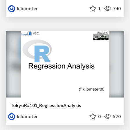
kilometer
1
740
TokyoR#101_RegressionAnalysis
kilometer
0
570