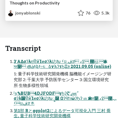
Thoughts on Productivity
jonyablonski
76
5.3k
Transcript
3ʹΑΔσʔλղੳͷͨΊͷσʔλՄࢹԽ ࡾଜ ڤੜ ߐޱ ఩࢙ ӝੜ
ਅ໵ ౷ܭؔ࿈ֶձ࿈߹େձνϡʔτϦΞϧ 2021.09.05 (online)
1: 量⼦科学技術研究開発機構 脳機能イメージング研
究部 2: 千葉⼤学 予防医学センター 3: 国⽴環境研究
所 ⽣物多様性領域
ʲ࣮ફ%BUB4DJFODFγϦʔζʳߨஊࣾ
σʔλ෼ੳͷͨΊͷσʔλՄࢹԽೖ໳ ΩʔϥϯɾώʔϦʔ ஶ ӝੜਅ໵ ߐޱ఩࢙
ࡾଜڤੜ ༁
第1部 Rとggplot2によるデータ可視化⼊⾨ 三村 喬
⽣, 量⼦科学技術研究開発機構