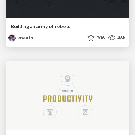
Building an army of robots
kneath
306
46k