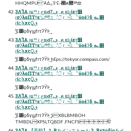
HHQMPUʹΑΔ࡞ਤ ʢޙ൒ͷ಺༰ʣ
3Λ࢝ΊΑ͏ ɾແྉ ɾ جຊతͳ؀ڥͷ ಋೖίετ͕௿͍
ɾσʔλαΠΤϯεʹඞཁͳػೳ͕ॆ࣮ ɾ֦ுػೳ ύοέʔδ ͕๛෋
ɾίϛϡχςΟ͕ڧ͍
ˡ͜Ε͸ϙδγϣϯɾτʔΫͰ͢
3Λ࢝ΊΑ͏ ɾແྉ ɾ جຊతͳ؀ڥͷ ಋೖίετ͕௿͍
ɾσʔλαΠΤϯεʹඞཁͳػೳ͕ॆ࣮ ɾ֦ுػೳ ύοέʔδ ͕๛෋
ɾίϛϡχςΟ͕ڧ͍
ˡ͜Ε͸ϙδγϣϯɾτʔΫͰ͢ hEps://tokyor.connpass.com/
3Λ࢝ΊΑ͏ ɾແྉ ɾ جຊతͳ؀ڥͷ ಋೖίετ͕௿͍
ɾσʔλαΠΤϯεʹඞཁͳػೳ͕ॆ࣮ ɾ֦ுػೳ ύοέʔδ ͕๛෋
ɾίϛϡχςΟ͕ڧ͍
ˡ͜Ε͸ϙδγϣϯɾτʔΫͰ͢
3Λ࢝ΊΑ͏ ɾແྉ ɾ جຊతͳ؀ڥͷ ಋೖίετ͕௿͍
ɾσʔλαΠΤϯεʹඞཁͳػೳ͕ॆ࣮ ɾ֦ுػೳ ύοέʔδ ͕๛෋
ɾίϛϡχςΟ͕ڧ͍
ˡ͜Ε͸ϙδγϣϯɾτʔΫͰ͢ SXBLBMBOH
TMBDLXPSLTQBDF .FNCFSਓ
3Λ࢝ΊΑ͏ 【⼿順】 1. Rをインストール 2. Rstudioをイ