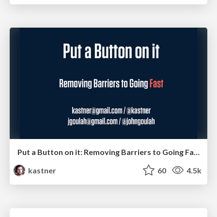
Put a Button on it: Removing Barriers to Going Fast.
kastner
60
4.5k