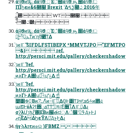
άϥϑͷछྨ ԁάϥϑ ੵΈ্͛๮άϥϑ ԣ ๮άϥϑ ॎ
ΠΪϦεͷ&6཭୤ Brexit ʹؔ͢Δࠃຽ౤ථ 2016年
࢒ཹ  WT཭୤ 
˞౤ථ཰ɿ
άϥϑͷछྨ ԁάϥϑ ੵΈ্͛๮άϥϑ ԣ ๮άϥϑ ॎ
ܥྻ͕ͭ૿͚͑ͨͩͳͷʹղऍ͕೉͘͠ͳΔ
ࢹ֮ͷೝࣝ $IFDLFSTIBEPX *MMVTJPO "EFMTPO
&)  ref.
http://persci.mit.edu/gallery/checkershadow
ࢹ֮ͷೝࣝ ref.
http://persci.mit.edu/gallery/checkershadow
͜ͷลΓͰΑ͏΍͘ʮಉ͡৭ʯʹݟ͑ͯ͘Δ ☝
ࢹ֮ͷೝࣝ ref.
http://persci.mit.edu/gallery/checkershadow
͜ͷลΓͰΑ͏΍͘ʮಉ͡৭ʯʹݟ͑ͯ͘Δ ☝
೴͸֎ք͔Βͷޫ৴߸Λͦͷ··ೝ͍ࣝͯ͠ΔΘ͚Ͱ͸ͳ͘ɺਆܦճ࿏ͷ఻ୡ
աఔͰύλʔϯ΍ܦݧͳͲʹج͍ͮͯम০͞Εͨ৘ใΛೝࣝ͢Δɻ
σʔλՄࢹԽʹ͓͍ͯ΋͜ΕΒͷ஌֮తಛੑΛे෼ʹߟྀ͢Δ͜ͱͰɺ
ޡղ͞ΕΔ͢ΔϦεΫΛԼ͛Δ͜ͱ͕Ͱ͖Δɻ
ήγϡλϧτͷ๏ଇ )FBMZ , 