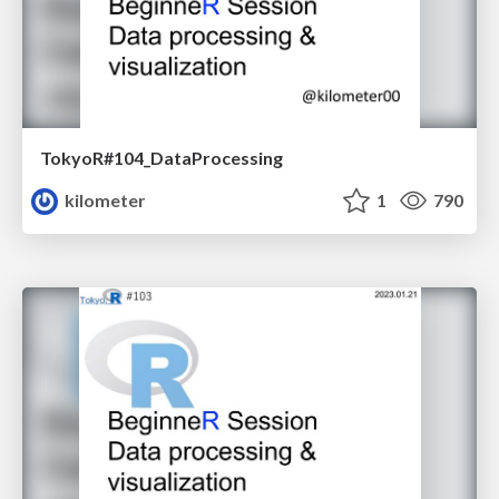
TokyoR#104_DataProcessing
kilometer
1
790