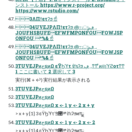
ンストール https://www.r-project.org/
https://www.rstudio.com/
3ΛΠϯετʔϧ ☝
34UVEJPΛΠϯετʔϧ ౷߹։ൃ؀ڥ
JOUFHSBUFEEFWFMPQNFOUFOWJSP
ONFOU *%& ☝
34UVEJPΛΠϯετʔϧ ౷߹։ൃ؀ڥ
JOUFHSBUFEEFWFMPQNFOUFOWJSP
ONFOU *%& ☝
3TUVEJPͷجຊͷΩ εΫϦϓτ ίϯιʔϧ ؀ڥͳͲ ͦͷଞɿϓϩοτͳͲ
1 ここに書いて 2 選択して 3
実⾏(⌘ + ↩) 実⾏結果が表⽰される
3TUVEJPͷجຊͷΩ
3TUVEJPͷجຊͷΩ
3TUVEJPͷجຊͷΩ x <- 1 y <- 2 x + y
> x + y [1] 3 εΫϦϓτʹॻ͘಺༰ ίϯιʔϧͷग़ྗ
3TUVEJPͷجຊͷΩ x <- 1 y <- 2 x <- 2
> x + y [1] 4 εΫϦϓτʹॻ͘಺༰ ίϯιʔϧͷग़ྗ