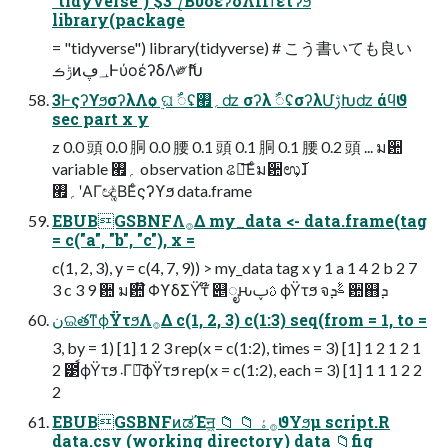
"tidyverse") $3"/͔ΒύοέʔδΛΠϯετʔϧ
library(package
= "tidyverse") library(tidyverse) # こう書いても良い
ݱࡏͷ؀ڥͰύοέʔδΛ༗ޮԽ
3ͰςʔϒϧσʔλΛѻ͏ ࣮ଘ ࣸ૾ʢ؍࡯ʣ σʔλ ࣸ૾ʢσʔλՄࢹԽʣ άϥϑ
sec part x y
z 0.0 頭 0.0 胴 0.0 腰 0.1 頭 0.1 胴 0.1 腰 0.2 頭 ... ม਺
variable ؍࡯ observation ଌఆ͞Εͨม਺ಉ͕࢜ɺ
؍࡯ʹΑΓඥ͚ͮΒΕͨςʔϒϧ data.frame
EBUBGSBNFΛ࡞Δ my_data <- data.frame(tag
= c("a", "b", "c"), x =
c(1, 2, 3), y = c(4, 7, 9)) > my_data tag x y 1 a 1 4 2 b 2 7
3 c 3 9 ؔ਺ ม਺໊ ΦϒδΣΫτ໊ ୅ೖԋࢉࢠ ϕΫτϧ จࣈܕ ਺஋ܕ
نଇతͳϕΫτϧΛ࡞Δ c(1, 2, 3) c(1:3) seq(from = 1, to =
3, by = 1) [1] 1 2 3 rep(x = c(1:2), times = 3) [1] 1 2 1 2 1
2 ౳ࠩϕΫτϧ ܁Γฦ͠ϕΫτϧ rep(x = c(1:2), each = 3) [1] 1 1 1 2 2
2
EBUBGSBNFͷಡΈॻ͖ 📁 📁 ࡞ۀϑΥϧμ script.R
data.csv (working directory) data 📁fig