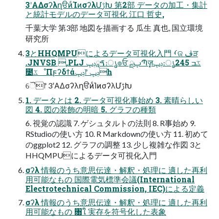
3ʹΑΔσʔλղੳͷͨΊͷσʔλՄࢹԽ 第2部 データの加⼯・集計
と統計モデルのデータ可視化 江⼝ 哲史,
千葉⼤学 第3部 地図を描画する ⽠⽣ 真也, 国⽴環境
研究所
3とHHQMPUによるデータ可視化入門 ࡾଜ ڤੜ
.JNVSB ,PLJ ࠃཱݚڀ։ൃ๏ਓ ྔࢠՊֶٕज़ݚڀ։ൃػߏ 245
೴ػೳΠϝʔδϯάݚڀ෦ ݚڀһ
ୈ෦ 3ʹΑΔσʔλղੳͷͨΊͷσʔλՄࢹԽ
1. データとは 2. データ可視化事始め 3. 素晴らしい
図 4. 図の装飾の明暗 5. グラフの種類
6. 視覚の認識 7. ゲシュタルトの法則 8. R事始め 9.
RStudioの使い⽅ 10. R Markdownの使い⽅ 11. 初めて
のggplot2 12. グラフの調整 13. 少し複雑な作図 3と
HHQMPUによるデータ可視化入門
σʔλ 情報のうち意思伝達・解釈・処理に 適した再利
⽤可能なもの 国際電気標準会議(International
Electrotechnical Commission, IEC)による定義
σʔλ 情報のうち意思伝達・解釈・処理に 適した再利
⽤可能なもの ৘ใ 実存を符号化した表象