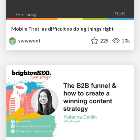
Mobile First: as difficult as doing things right
swwweet
225
10k