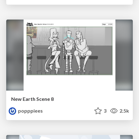
New Earth Scene 8
popppiees
3
2.5k