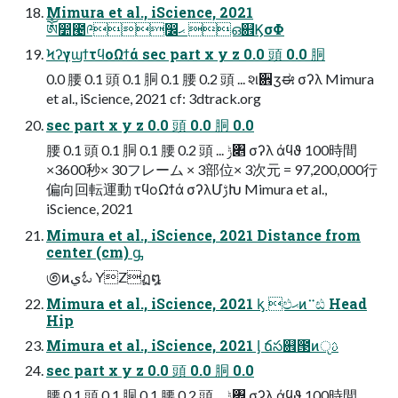
Mimura et al., iScience, 2021
ༀ෺౤༩෼ޙ ഒ଎ϏσΦ
ϞʔγϣϯτϥοΩϯά sec part x y z 0.0 頭 0.0 胴
0.0 腰 0.1 頭 0.1 胴 0.1 腰 0.2 頭 ... શ਎ӡಈ σʔλ Mimura
et al., iScience, 2021 cf: 3dtrack.org
sec part x y z 0.0 頭 0.0 胴 0.0
腰 0.1 頭 0.1 胴 0.1 腰 0.2 頭 ... ݱ৅ σʔλ άϥϑ 100時間
×3600秒× 30フレーム × 3部位× 3次元 = 97,200,000⾏
偏向回転運動 τϥοΩϯά σʔλՄࢹԽ Mimura et al.,
iScience, 2021
Mimura et al., iScience, 2021 Distance from
center (cm) ᶃ
಄ͷيಓ YZฏ໘
Mimura et al., iScience, 2021 ᶄ ඵޙͷ࠲ඪ Head
Hip
Mimura et al., iScience, 2021 ᶅ ճస଎౓ͷੵࢉ
sec part x y z 0.0 頭 0.0 胴 0.0
腰 0.1 頭 0.1 胴 0.1 腰 0.2 頭 ... ݱ৅ σʔλ άϥϑ 100時間