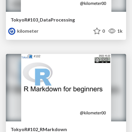
TokyoR#103_DataProcessing
kilometer
0
1k
TokyoR#102_RMarkdown