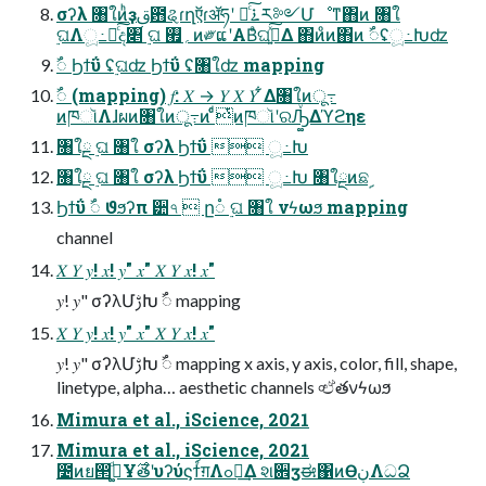
σʔλ ৘ใͷ͏ͪҙࢥ఻ୡɾղऍɾॲཧʹ దͨ͠࠶ར༻Մೳͳ΋ͷ ৘ใ
࣮ଘΛූ߸Խͨ͠ද৅ ࣮ଘ ؍࡯ͷ༗ແʹΑΒͣଘࡏ͍ͯ͠Δ ΋ͷͦͷ΋ͷ ࣸ૾ʢූ߸Խʣ
ࣸ૾ Ϧϯΰ ʢ࣮ଘʣ Ϧϯΰ ʢ৘ใʣ mapping
ࣸ૾ (mapping) 𝑓: 𝑋 → 𝑌 𝑋 𝑌 ͋Δ৘ใͷू߹
ͷཁૉΛɺผͷ৘ใͷू߹ͷ ͨͩͭͷཁૉʹରԠ͚ͮΔϓϩηε
৘ใྔ ࣮ଘ ৘ใ σʔλ Ϧϯΰ  ූ߸Խ
৘ใྔ ࣮ଘ ৘ใ σʔλ Ϧϯΰ  ූ߸Խ ৘ใྔͷଛࣦ
Ϧϯΰ ࣸ૾ ϑϧʔπ ੺৭  ը૾ ࣮ଘ ৘ใ νϟωϧ mapping
channel
𝑋 𝑌 𝑦! 𝑥! 𝑦" 𝑥" 𝑋 𝑌 𝑥! 𝑥"
𝑦! 𝑦" σʔλՄࢹԽ ࣸ૾ mapping
𝑋 𝑌 𝑦! 𝑥! 𝑦" 𝑥" 𝑋 𝑌 𝑥! 𝑥"
𝑦! 𝑦" σʔλՄࢹԽ ࣸ૾ mapping x axis, y axis, color, fill, shape,
linetype, alpha… aesthetic channels ৹ඒతνϟωϧ
Mimura et al., iScience, 2021
Mimura et al., iScience, 2021
೴ͷย൒ٿ͚ͩҰ࣌తʹυʔύϛϯ์ग़Λߋ৽͢Δ શ਎ӡಈ΁ͷӨڹΛධՁ