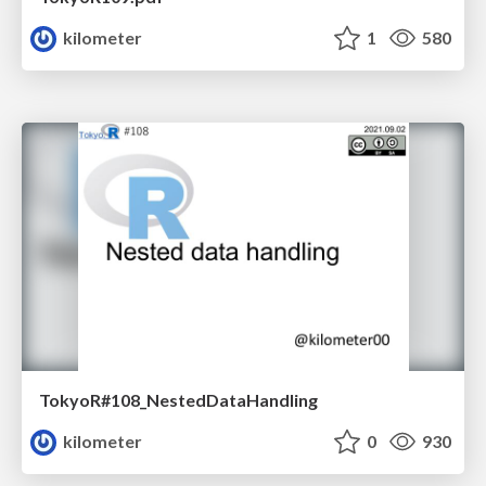
kilometer
1
580
TokyoR#108_NestedDataHandling
kilometer
0
930