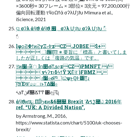
×3600秒× 30フレーム × 3部位× 3次元 = 97,200,000⾏
偏向回転運動 τϥοΩϯά σʔλՄࢹԽ Mimura et al.,
iScience, 2021
࣮ଘ σʔλ άϥϑ άϥϑ ؍࡯ σʔλ ՄࢹԽ σʔλ ՄࢹԽ ࣸ૾
ࣸ૾
lφϙϨΦϯͷϩγΞ৵߈zCZ.JOBSE $+
 ૉ੖Β͍͠ਤ ※ 要旨に「標⾼」と書いてしま
したが正しくは「復路の気温」です。
ਤͷ૷০ͷ໌҉ lո෺తͳܦඅzCZ)PMNFT /
 νϟʔτɾδϟϯΫʹҲΕͨਤ )FBMZ ,
 ɾ૷০తཁૉ͕ඞͣѱͱ͍͏Θ͚Ͱ͸ͳ͍ɻ
ɾ͔͠͠ಡΈखʹෛ୲ͱͳΔ૷০
༨ܭͳ࣍ݩͷ௥ՃͳͲ ͸ආ͚·͠ΐ͏ɻ
άϥϑͷछྨ ΠΪϦεͷ&6཭୤ Brexit ʹؔ͢Δࠃຽ౤ථ 2016年
ref. “UK: A Divided Nation”,
by Armstrong, M., 2016,
https://www.statista.com/chart/5100/uk-chooses-
brexit/