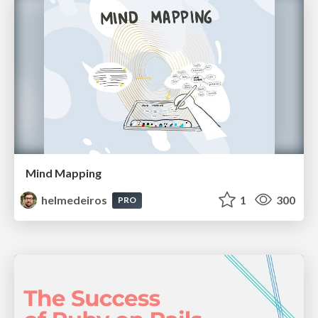
Mind Mapping
helmedeiros
1
300
PRO