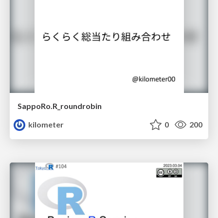
SappoRo.R_roundrobin
kilometer
0
200