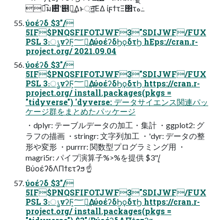
ಉ͡ม਺໊ʹ୅ೖ͢Δͱ্ॻ͖͞ΕΔ ίϝϯτΞ΢τه߸
ύοέʔδ $3"/
5IF$PNQSFIFOTJWF3"SDIJWF/FUX
PSL 3։ൃνʔϜ͕؅ཧ͢ΔύοέʔδϦϙδτϦ hEps://cran.r-
project.org/ 2021.09.04
ύοέʔδ $3"/
5IF$PNQSFIFOTJWF3"SDIJWF/FUX
PSL 3։ൃνʔϜ͕؅ཧ͢ΔύοέʔδϦϙδτϦ https://cran.r-
project.org/ install.packages(pkgs =
"tidyverse") 'dyverse: データサイエンス関連パッ
ケージ群をまとめたパッケージ
・dplyr: テーブルデータの加⼯・集計 ・ggplot2: グ
ラフの描画 ・stringr: ⽂字列加⼯ ・'dyr: データの整
形や変形 ・purrrr: 関数型プログラミング⽤ ・
magri5r: パイプ演算⼦%>%を提供 $3"/͔
ΒύοέʔδΛΠϯετʔϧ ☝
ύοέʔδ $3"/
5IF$PNQSFIFOTJWF3"SDIJWF/FUX
PSL 3։ൃνʔϜ͕؅ཧ͢ΔύοέʔδϦϙδτϦ https://cran.r-
project.org/ install.packages(pkgs =