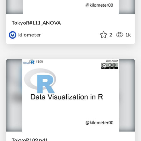
TokyoR#111_ANOVA
kilometer
2
1k
TokyoR109.pdf