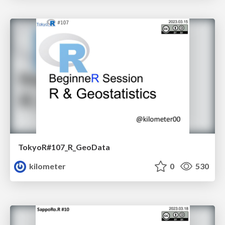
TokyoR#107_R_GeoData
kilometer
0
530