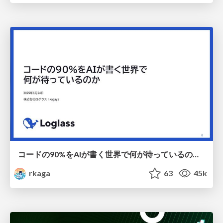
コードの90%をAIが書く世界で何が待っているのか / What awaits us in a world where 90% of the code is written by AI
rkaga
63
45k