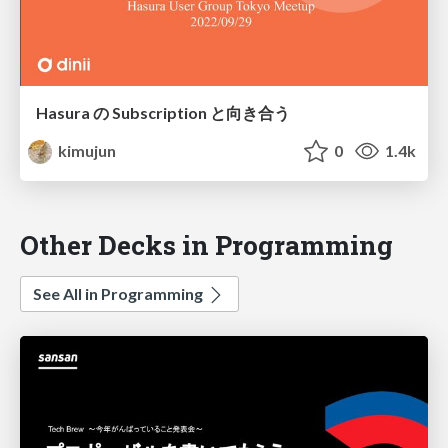
Hasura の Subscription と向き合う
kimujun
0
1.4k
Other Decks in Programming
See All in Programming