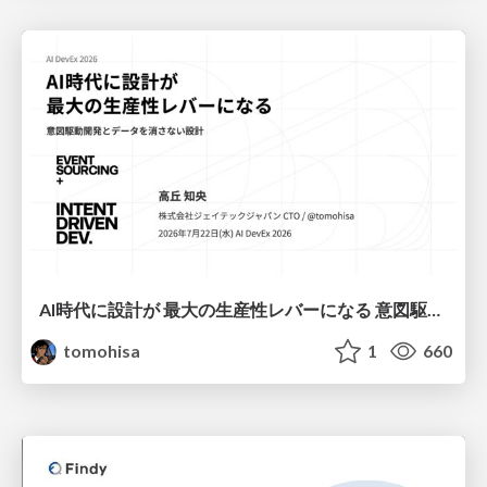
AI時代に設計が 最大の生産性レバーになる 意図駆動開発とデータを消さない設計｜Don't Delete Your Data or Your Intent — Design as the Deepest Lever in the AI Era
tomohisa
1
660