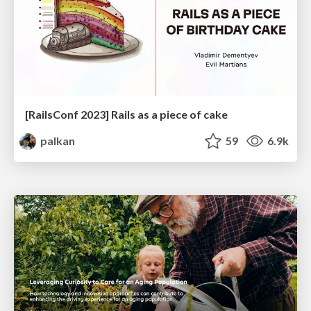
[RailsConf 2023] Rails as a piece of cake
palkan
59
6.9k