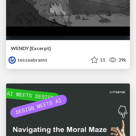
WENDY [Excerpt]
tessaabrams
11
39k