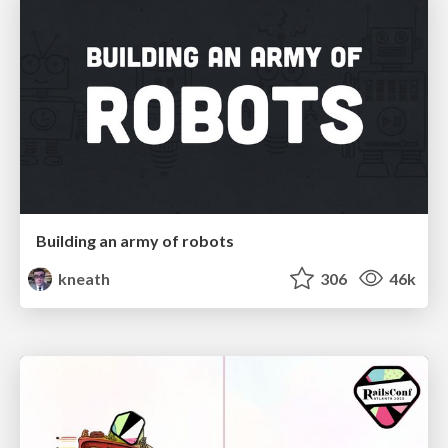
Building an army of robots
kneath
306
46k