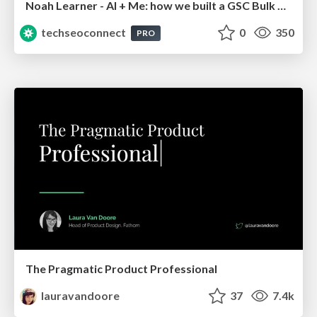
Noah Learner - AI + Me: how we built a GSC Bulk Export data pipeline
techseoconnect
0
350
PRO
The Pragmatic Product Professional
lauravandoore
37
7.4k