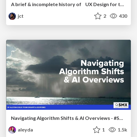
A brief & incomplete history of UX Design for the World Wide Web: 1989–2019
jct
2
430
Navigating Algorithm Shifts & AI Overviews - #SMXNext
aleyda
1
1.5k