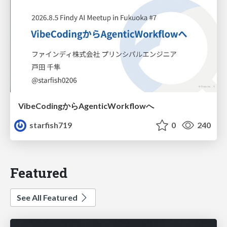
VibeCodingからAgenticWorkflowへ
starfish719
0
240
Featured
See All Featured