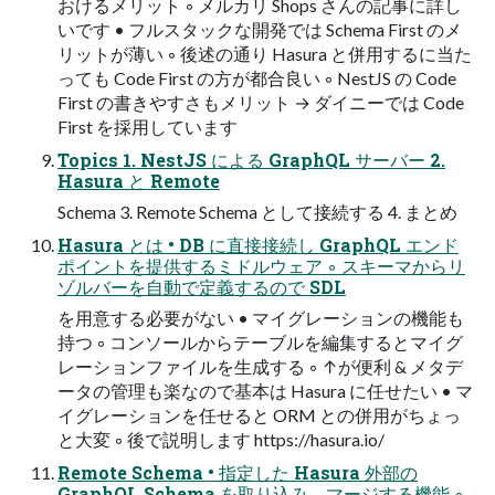
おけるメリット ◦ メルカリ Shops さんの記事に詳し
いです • フルスタックな開発では Schema First のメ
リットが薄い ◦ 後述の通り Hasura と併用するに当た
っても Code First の方が都合良い ◦ NestJS の Code
First の書きやすさもメリット → ダイニーでは Code
First を採用しています
Topics 1. NestJS による GraphQL サーバー 2.
Hasura と Remote
Schema 3. Remote Schema として接続する 4. まとめ
Hasura とは • DB に直接接続し GraphQL エンド
ポイントを提供するミドルウェア ◦ スキーマからリ
ゾルバーを自動で定義するので SDL
を用意する必要がない • マイグレーションの機能も
持つ ◦ コンソールからテーブルを編集するとマイグ
レーションファイルを生成する ◦ ↑が便利 & メタデ
ータの管理も楽なので基本は Hasura に任せたい • マ
イグレーションを任せると ORM との併用がちょっ
と大変 ◦ 後で説明します https://hasura.io/
Remote Schema • 指定した Hasura 外部の
GraphQL Schema を取り込み、マージする機能 ◦