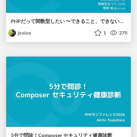
PHPだって関数型したい 〜できること、できないこと〜 / fp-in-php
jsoizo
1
270
5分で問診！Composer セキュリティ健康診断