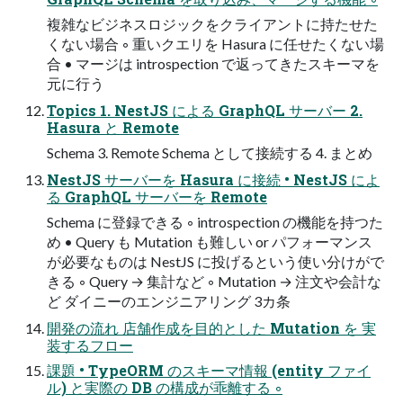
複雑なビジネスロジックをクライアントに持たせた
くない場合 ◦ 重いクエリを Hasura に任せたくない場
合 • マージは introspection で返ってきたスキーマを
元に行う
Topics 1. NestJS による GraphQL サーバー 2.
Hasura と Remote
Schema 3. Remote Schema として接続する 4. まとめ
NestJS サーバーを Hasura に接続 • NestJS によ
る GraphQL サーバーを Remote
Schema に登録できる ◦ introspection の機能を持つた
め • Query も Mutation も難しい or パフォーマンス
が必要なものは NestJS に投げるという使い分けがで
きる ◦ Query → 集計など ◦ Mutation → 注文や会計な
ど ダイニーのエンジニアリング 3カ条
開発の流れ 店舗作成を目的とした Mutation を 実
装するフロー
課題 • TypeORM のスキーマ情報 (entity ファイ
ル) と実際の DB の構成が乖離する ◦