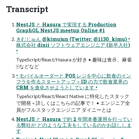
Transcript
NestJS と Hasura で実現する Production
GraphQL NestJS meetup Online #1
きむじゅん @kimujun (Twitter: @1130_kimu) •
株式会社 dinii ソフトウェアエンジニア (新卒入社)
•
TypeScript/React/Hasura が好き • 趣味は食🍜、麻雀
🀄などなど
• モバイルオーダーと POS レジを中心に飲食のイン
フラを作るスタートアップ ◦ ID の力で飲食業界の
CRM を進化させようとしています •
TypeScript/React/React Native に特化したスタック
で開発 ◦ 詳しくはこちらの記事で！ • エンジニア全
員がフルスタックエンジニア ダイニーとは
NestJS と Hasura で約 2 年間本番運用を行ってい
る弊社が どのような工夫をしているのかお話ししま
す