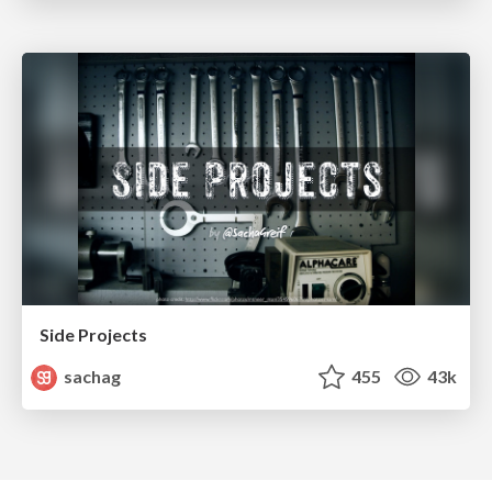
Side Projects
sachag
455
43k