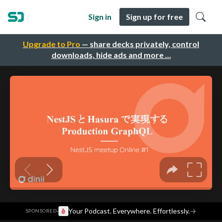
Sign in
Sign up for free
Upgrade to Pro
— share decks privately, control
downloads, hide ads and more …
·
Your Podcast. Everywhere. Effortlessly.
→
SPONSORED