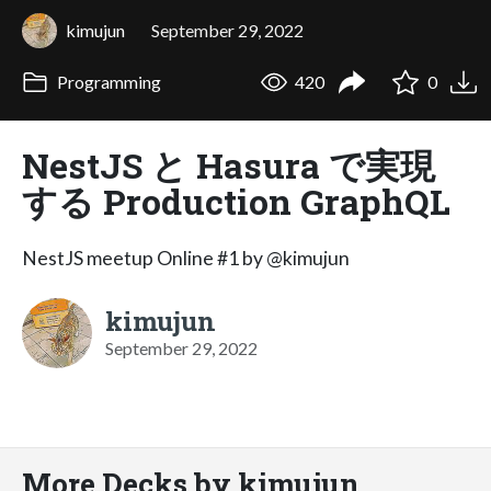
kimujun
September 29, 2022
Programming
420
0
NestJS と Hasura で実現
する Production GraphQL
NestJS meetup Online #1 by @kimujun
kimujun
September 29, 2022
More Decks by kimujun