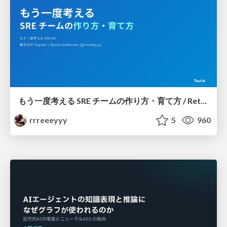
もう一度考える SRE チームの作り方・育て方 / Rethinking SRE #1: Building and Growing SRE Teams
rrreeeyyy
5
960