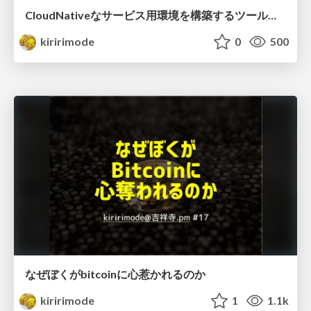
CloudNativeなサービス用環境を構築するツールキット Eponaを作った/toolkit to create cloud-native environment for our services
kiririmode
0
500
なぜぼくがbitcoinに心惹かれるのか
kiririmode
1
1.1k