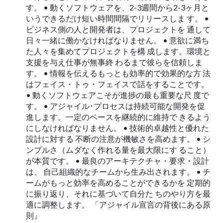
す。 • 動くソフトウェアを、2-3週間から2-3ヶ月と
いうできるだけ短い時間間隔でリリースしま す。 •
ビジネス側の人と開発者は、プロジェクトを 通して
日々一緒に働かなければなりません。 • 意欲に満ち
た人々を集めてプロジェクトを構 成します。環境と
支援を与え仕事が無事終 わるまで彼らを信頼しま
す。 • 情報を伝えるもっとも効率的で効果的な方 法
はフェイス・トゥ・フェイスで話をすることです。
• 動くソフトウェアこそが進捗の最も重要な尺 度で
す。 • アジャイル･プロセスは持続可能な開発を促
進します。一定のペースを継続的に維持で きるよう
にしなければなりません。 • 技術的卓越性と優れた
設計に対する 不断の注意が機敏さを高めます。 • シ
ンプルさ（ムダなく作れる量を最大限にす ること）
が本質です。 • 最良のアーキテクチャ・要求・設計
は、 自己組織的なチームから生み出されます。 • チ
ームがもっと効率を高めることができるかを 定期的
に振り返り、それに基づいて自分た ちのやり方を最
適に調整します。 「アジャイル宣言の背後にある原
則』