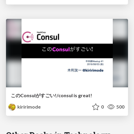
このConsulがすごい!/consul is great!
kiririmode
0
500