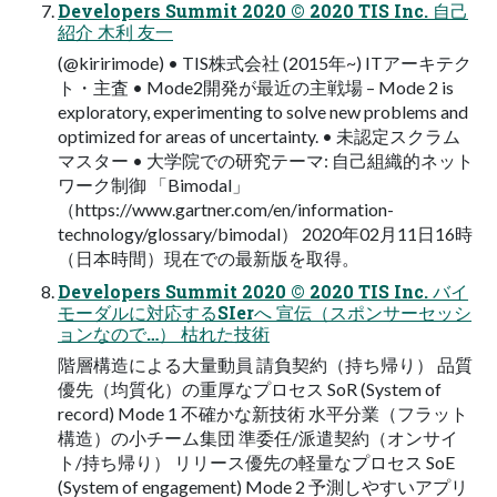
Developers Summit 2020 © 2020 TIS Inc. 自己
紹介 木利 友一
(@kiririmode) • TIS株式会社 (2015年~) ITアーキテク
ト・主査 • Mode2開発が最近の主戦場 – Mode 2 is
exploratory, experimenting to solve new problems and
optimized for areas of uncertainty. • 未認定スクラム
マスター • 大学院での研究テーマ: 自己組織的ネット
ワーク制御 「Bimodal」
（https://www.gartner.com/en/information-
technology/glossary/bimodal） 2020年02月11日16時
（日本時間）現在での最新版を取得。
Developers Summit 2020 © 2020 TIS Inc. バイ
モーダルに対応するSIerへ 宣伝（スポンサーセッシ
ョンなので…） 枯れた技術
階層構造による大量動員 請負契約（持ち帰り） 品質
優先（均質化）の重厚なプロセス SoR (System of
record) Mode 1 不確かな新技術 水平分業（フラット
構造）の小チーム集団 準委任/派遣契約（オンサイ
ト/持ち帰り） リリース優先の軽量なプロセス SoE
(System of engagement) Mode 2 予測しやすいアプリ