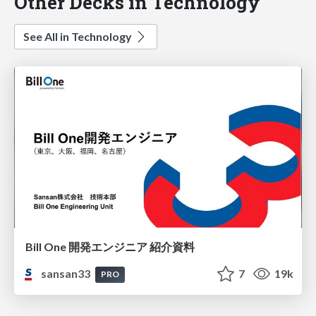
Other Decks in Technology
See All in Technology
Bill One 開発エンジニア 紹介資料
sansan33
7
19k
PRO