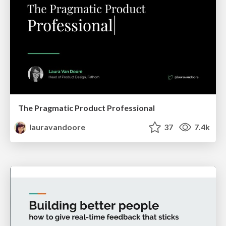
The Pragmatic Product Professional
lauravandoore
37
7.4k