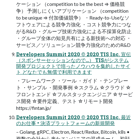
ケーション （competition to be the best ⇒ 価格競
争） 予測しにくいアプリケーション （competition
to be unique ⇒ 付加価値競争） ・Ready-to-Useなソ
フトウェアによる競争力強化 ・コスト競争力につな
がるR&D ・グループ技術力強化による不採算化防止
・グループ全体の知見共有による新技術への対応 ・
サービス／ソリューション競争力強化のためのR&D
Developers Summit 2020 © 2020 TIS Inc. 宣伝
（スポンサーセッションなので…） TISがシステム
開発プロジェクトで培ったノウハウを集約したサイ
ト どなたでも無償で利用できます
・フレームワーク ・ツール ・ガイド ・テンプレー
ト ・サンプル ・開発事例 ☆スクラム ☆クラウド ☆
フロントエンド ☆フルスタックエンジニア ☆サービ
ス開発 ☆要件定義、テスト ☆リモート開発
https://fintan.jp/
Developers Summit 2020 © 2020 TIS Inc. 最近
のお仕事 • 決済プラットフォームの新規開発
– Golang, gRPC, Electron, React/Redux, Bitcoin, k8s •
複数の会社から来たエンジニアの混成チーム – 初顔