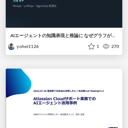
AIエージェントの知識表現と推論に なぜグラフが使われるのか - 記号的AIの復権とニューラルAIとの統合
yohei1126
1
270