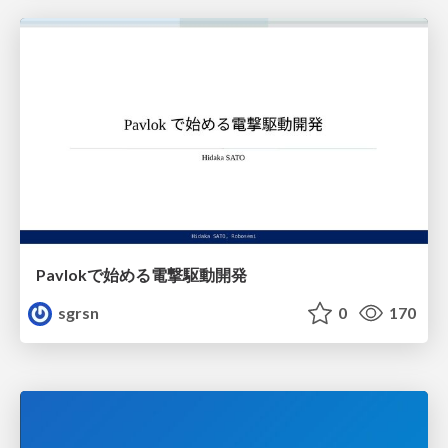
Pavlokで始める電撃駆動開発
sgrsn
0
170