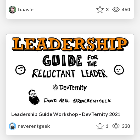
baasie
3
460
Leadership Guide Workshop - DevTernity 2021
reverentgeek
1
330