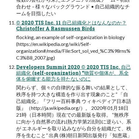
合わせ – 様々なバックグラウンド • 自己組織的なチ
ームを目指したい
© 2020 TIS Inc. 11 自己組織化とはなんなのか？
Christoffer A Rasmussen Birds
flocking, an example of self-organization in biology
(https://en.wikipedia.org/wiki/Self-
organization#/media/File:Sort_sol_ved_%C3%98rns%
C3%B8_2007.jpg)
Developers Summit 2020 © 2020 TIS Inc. 自己
組織化 (self-organization) “物質や個体が、系全
体を俯瞰する能力を持たないのに
関わらず、個々の自律的な振る舞いの結果として、
秩序を持つ大きな構造を作り出す現象のこと” 「自
己組織化」『フリー百科事典 ウィキペディア日本語
版』（http://ja.wikipedia.org/）。 2020年01月18日
21時（日本時間）現在での最新版を取得。 “無秩序
に向かう自然界の流れ(熱力学第2法則)に逆らい、系
が エネルギーを取り込みながら自分を組織だて、秩
序を生むこと” 出典 (株)朝日新聞出版発行「知恵蔵」