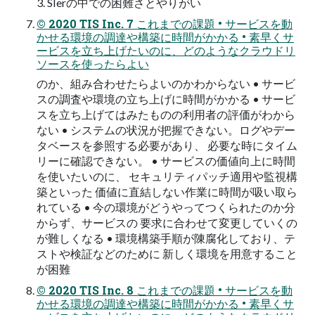
3. SIerの中での困難さとやりがい
© 2020 TIS Inc. 7 これまでの課題 • サービスを動
かせる環境の調達や構築に時間がかかる • 素早くサ
ービスを立ち上げたいのに、どのようなクラウドリ
ソースを使ったらよい
のか、組み合わせたらよいのかわからない • サービ
スの調査や環境の立ち上げに時間がかかる • サービ
スを立ち上げてはみたものの利用者の評価がわから
ない • システムの状況が把握できない。ログやデー
タベースを参照する必要があり、 必要な時にタイム
リーに確認できない。 • サービスの価値向上に時間
を使いたいのに、 セキュリティパッチ適用や監視構
築といった 価値に直結しない作業に時間が吸い取ら
れている • 今の環境がどうやってつくられたのか分
からず、サービスの 要求に合わせて変更していくの
が難しくなる • 環境構築手順が陳腐化しており、テ
ストや検証などのために 新しく環境を用意すること
が困難
© 2020 TIS Inc. 8 これまでの課題 • サービスを動
かせる環境の調達や構築に時間がかかる • 素早くサ