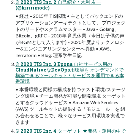
© 2020 TIS Inc. 2 自己紹介 • 木利 友一
(@kiririmode)
• 経歴 – 2015年 TIS転職 • 主としてバックエンドの
アプリケーションアーキテクトとして、 プロジェク
トのリードやスクラムマスター – Java – Golang、
Bitcoin、gRPC – 2018年 育児休業（今日は子供の声
がBGMとして入ります) – 2020年度よりテクノロジ
ー&エンジニアリングセンターへ異動 • AWS、
Terraform • Blog: 理系学生日記
© 2020 TIS Inc. 3 Epona 自社サービス用の
CloudNativeなDevOps用環境を オンデマンドで
構築できるツールキット • サービスを運用できる本
番環境
• 本番環境と同様の構成を持つテスト環境/ステージ
ング環境 • チーム開発が可能な開発環境 ターゲット
とするクラウドサービス • Amazon Web Services
(AWS) ツールキットの提供する「モジュール」を 組
み合わせることで、様々なサービス用環境を実現で
きます
© 2020 TIS Inc. 4 ターゲット ★開発・運用の中で