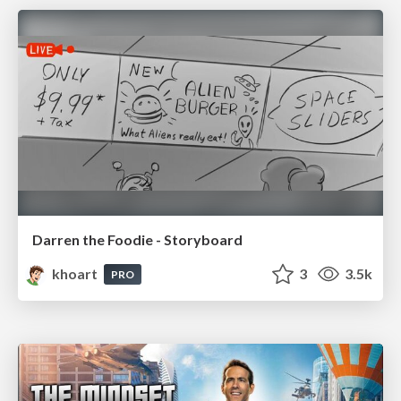
Darren the Foodie - Storyboard
khoart
3
3.5k
PRO