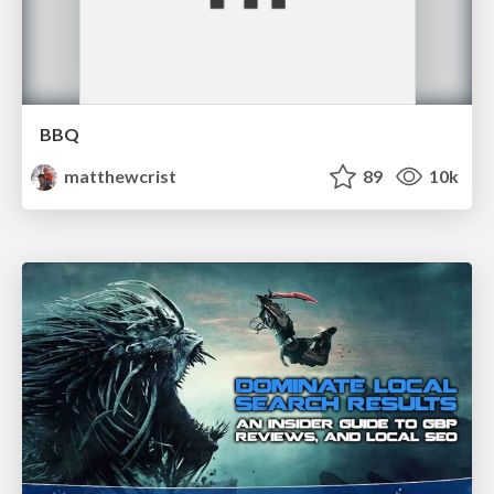
BBQ
matthewcrist
89
10k