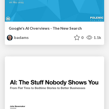
Google's AI Overviews - The New Search
badams
0
1.1k