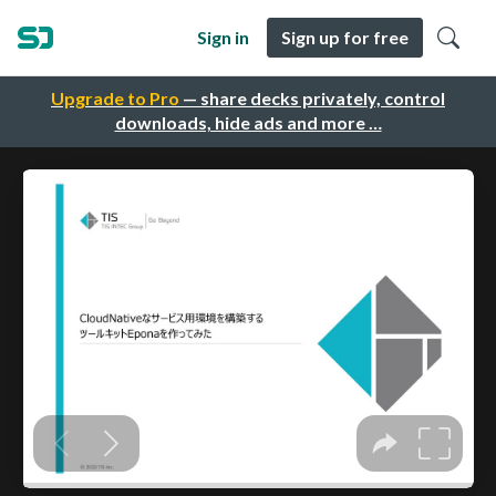
Sign in
Sign up for free
Upgrade to Pro
— share decks privately, control
downloads, hide ads and more …