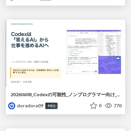
20260608_Codexの可能性_ノンプログラマー向け_大城追記
doradora09
0
770
PRO