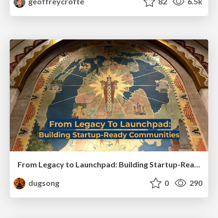
geoffreycrofte
82
6.5k
From Legacy to Launchpad: Building Startup-Ready Communities
dugsong
0
290