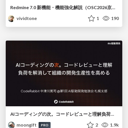
Redmine 7.0 新機能・機能強化解説（OSC2026京都ダイジェスト版）
vividtone
1
190
AIコーディングの次。コードレビューと理解負荷を解消して組織の開発生産性を高める
moongift
2
1.9k
PRO