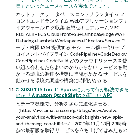
集」といったユースケースを実現できます。
ネットワーク データベース コンテナランタイム フ
ロントエンドランタイム Webアプリケーションファ
イアウォール ログ収集 仮想セキュアルーム VPC
RDS ALB+ECS CloudFront+S3+Lambda@Edge WAF
Datadog+Lambda Workspaces+Directory Service ユ
ーザ・権限 IAM 提供する モジュール群 (一部) デプ
ロイメントパイプライン CodePipeline+CodeDeploy
CodePipeline+CodeBuild どのクラウドリソースを使
い組み合わせたらよいのかわからない サービスを動
かせる環境の調達や構築に時間がかかる サービスを
動かせる環境の調達や構築に時間がかかる
© 2020 TIS Inc. 11 Eponaによって何が解決できる
のか 「Amazon QuickSight の新しい API
とテーマ機能で、分析をさらに進化させる」
（https://aws.amazon.com/jp/blogs/news/evolve-
your-analytics-with-amazon-quicksights-new- apis-
and-theming-capabilities/）2020年11月13日 23時時
点の最新版を取得 サービスを立ち上げてはみたもの