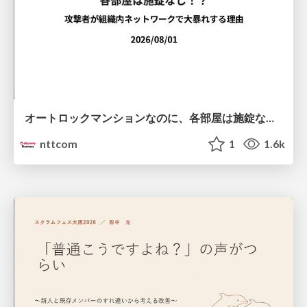
オートロックマンションなのに、各部屋は施錠なし！？ 攻撃者が組織内ネットワークで大暴れする理由 / The Front Door Is Locked, but the Rooms Are Wide Open: Why Attackers Move Freely Inside Enterprise Networks
nttcom
1
1.6k