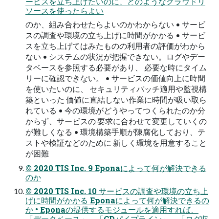
ービスを立ち上げたいのに、どのようなクラウドリ
ソースを使ったらよい
のか、組み合わせたらよいのかわからない • サービ
スの調査や環境の立ち上げに時間がかかる • サービ
スを立ち上げてはみたものの利用者の評価がわから
ない • システムの状況が把握できない。ログやデー
タベースを参照する必要があり、 必要な時にタイム
リーに確認できない。 • サービスの価値向上に時間
を使いたいのに、 セキュリティパッチ適用や監視構
築といった 価値に直結しない作業に時間が吸い取ら
れている • 今の環境がどうやってつくられたのか分
からず、サービスの 要求に合わせて変更していくの
が難しくなる • 環境構築手順が陳腐化しており、テ
ストや検証などのために 新しく環境を用意すること
が困難
© 2020 TIS Inc. 9 Eponaによって何が解決できる
のか
© 2020 TIS Inc. 10 サービスの調査や環境の立ち上
げに時間がかかる Eponaによって何が解決できるの
か • Eponaの提供するモジュールを適用すれば、
「データベース」、「CDパイプライン」、「ログ収