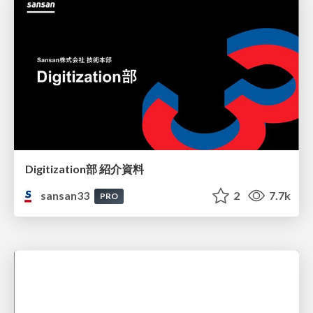
Digitization部 紹介資料
sansan33
2
7.7k
PRO