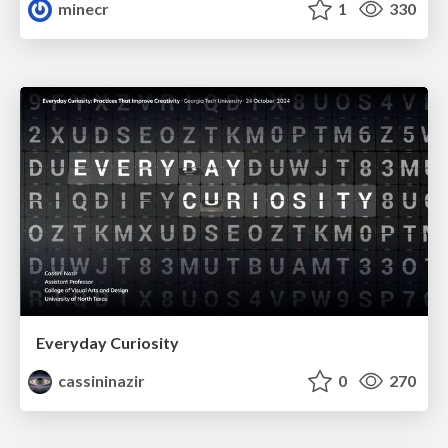
minecr
1
330
Everyday Curiosity
cassininazir
0
270