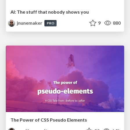
AI: The stuff that nobody shows you
jnunemaker
9
880
PRO
The Power of CSS Pseudo Elements