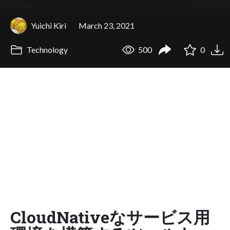
Yuichi Kiri
March 23, 2021
Technology
500
0
CloudNativeなサービス用