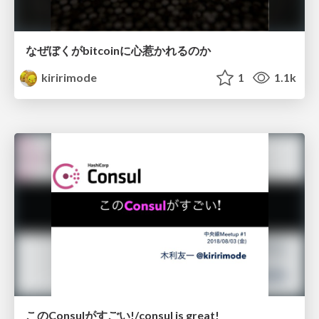
なぜぼくがbitcoinに心惹かれるのか
kiririmode
1
1.1k
このConsulがすごい!/consul is great!