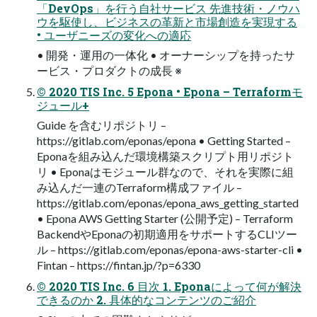
「DevOps」を行う自社サービス 先進技術・ノウハ
ウを駆使し、ビジネスの革新と市場創造を実現する
• ユーザニーズの変化への適応
• 開発・運用の一体化 • オーナーシップを持ったサ
ービス・プロダクトの成⾧ ※
© 2020 TIS Inc. 5 Epona • Epona – Terraformモ
ジュール+
Guide を含むリポジトリ –
https://gitlab.com/eponas/epona • Getting Started –
Eponaを組み込んだ環境構築スクリプト用リポジト
リ • Eponaはモジュール群なので、それを実際に組
み込んだ一連のTerraform構成ファイル –
https://gitlab.com/eponas/epona_aws_getting_started
• Epona AWS Getting Starter (公開予定) – Terraform
BackendやEponaの初期適用をサポートするCLIツー
ル – https://gitlab.com/eponas/epona-aws-starter-cli •
Fintan – https://fintan.jp/?p=6330
© 2020 TIS Inc. 6 目次 1. Eponaによって何が解決
できるのか 2. 具体的なコンテンツのご紹介