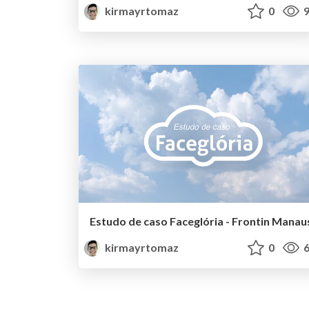
kirmayrtomaz
0
9
Estudo de caso Faceglória - Frontin Manau
kirmayrtomaz
0
6