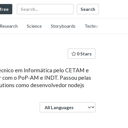
Search
 free
Research
Science
Storyboards
Technology
0 Stars
écnico em Informática pelo CETAM e
ir com o PoP-AM e INDT. Passou pelas
lutions como desenvolvedor nodejs
Language