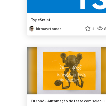
TypeScript
kirmayrtomaz
1
8
Eu robô - Automação 