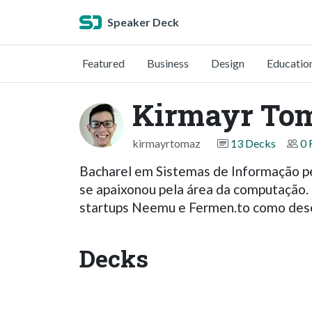
Speaker Deck
Featured
Business
Design
Educatio
Kirmayr To
kirmayrtomaz
13 Decks
0 
Bacharel em Sistemas de Informação p
se apaixonou pela área da computação.
startups Neemu e Fermen.to como dese
Decks