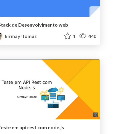
Stack de Desenvolvimento web
kirmayrtomaz
1
440
Teste em api rest com node.js