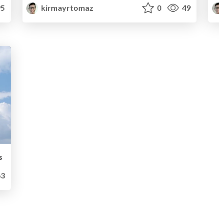
5
kirmayrtomaz
0
49
s
3