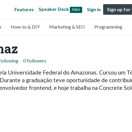
Speaker Deck
Features
Sign in
Sign up for
PRO
n
How-to & DIY
Marketing & SEO
Programming
maz
Following
0 Followers
ela Universidade Federal do Amazonas. Cursou um T
 Durante a graduação teve oportunidade de contribu
nvolvedor frontend, e hoje trabalha na Concrete So