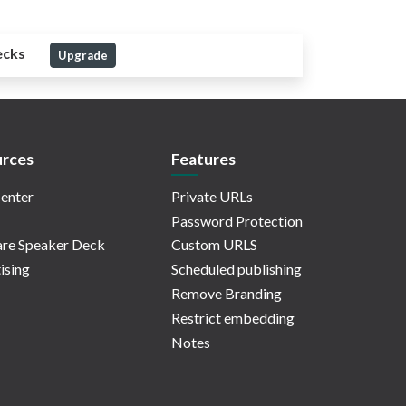
ecks
Upgrade
rces
Features
enter
Private URLs
Password Protection
re Speaker Deck
Custom URLS
ising
Scheduled publishing
Remove Branding
Restrict embedding
Notes