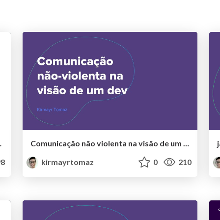
. SQL ou NoSQL?
Comunicação não violenta na visão de um dev
8
kirmayrtomaz
0
210