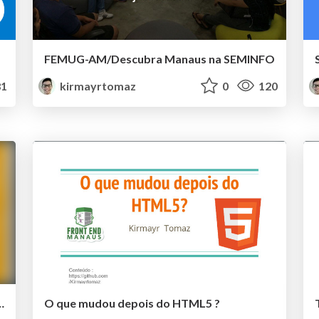
FEMUG-AM/Descubra Manaus na SEMINFO
1
kirmayrtomaz
0
120
de teste com selenium
O que mudou depois do HTML5 ?