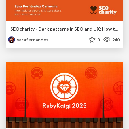
SEOcharity - Dark patterns in SEO and UX: How to avoid them and build a more ethical web
sarafernandez
0
240