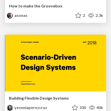
How to make the Groovebox
asonas
2
2.3k
Building Flexible Design Systems
yeseniaperezcruz
330
40k