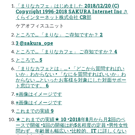
「まりなカフェ」はじめました 2018/12/20 (C)
Copyright 1996-2018 SAKURA Internet Inc さ
くらインターネット株式会社 CR部
ケアオフィスユニット
ところで… 「まりな」 ご存知ですか？ 2
3 @sakura_ope
ところで… 「まりなカフェ」 ご存知ですか？ 4
ところで… 5
「まりなカフェとは」… • 「どこから質問すればい
いか」わからない • 「なにを質問すればいいか」わ
からない …といったお客様を対象にした対面サポー
ト窓口です。 6
※画像はイメージです
※画像はイメージです
これまでの実績 9
★これまでの実績★ 10 •2018年8月から月2回のペ
ースで開催 •1回の開催は約5名程度の定員 •男性女性
問わず、年齢層も幅広い •比較的、IT に詳しくない