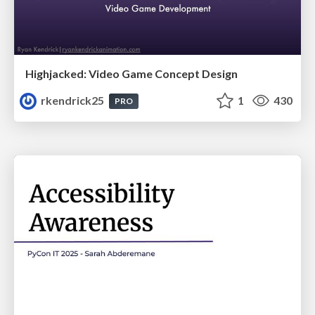
Highjacked: Video Game Concept Design
rkendrick25
1
430
PRO