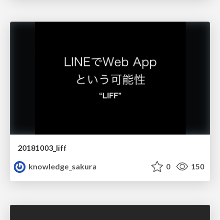
20181003_liff
knowledge_sakura
0
150