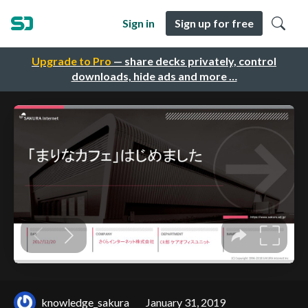
Sign in
Sign up for free
Upgrade to Pro
— share decks privately, control
downloads, hide ads and more …
knowledge_sakura
January 31, 2019