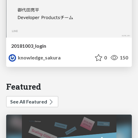
20181003_login
knowledge_sakura
0
150
Featured
See All Featured