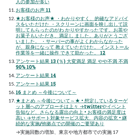
人の参加が多い
お客様のお声 11
★お客様のお声★ ・わかりやすく、的確なアドバイ
スをいただけた ・スクリーンに画面を映し出して説
明してもらったのがわ かりやすかったです。お茶や
お菓子もいただき、満足し ました。ありがとうござ
いました。 ・サーバーの事がよくわからなかった
が、親身になって 教えていただけた。 インストール
作業等を一緒に操作 できて助かった。 12
アンケート結果 13 (％) 大変満足 満足 やや不満 不満
90% 10%
アンケート結果 14
アンケート結果 15
16 まとめ ～今後について～
★まとめ ～今後について～★ • 想定しているターゲ
ット層へのアプローチは上々 →twitterやイベント
告知など、さらなる露出の向上 • お客様の満足度は
高い →サポート対象サービス拡大、内容の拡充 • 継
続的な実施/他拠点での開催のご要望あり
→実施回数の増加、東京や地方都市での実施 17