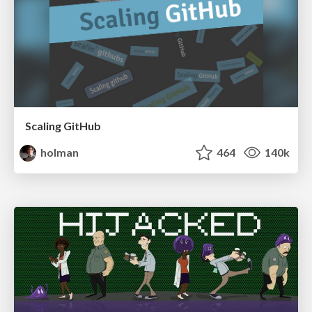
Scaling GitHub
holman
464
140k