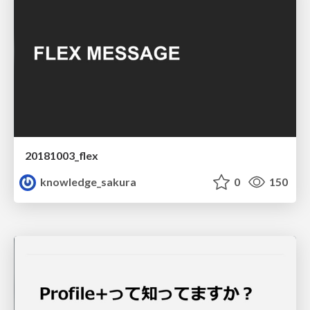
20181003_flex
knowledge_sakura
0
150