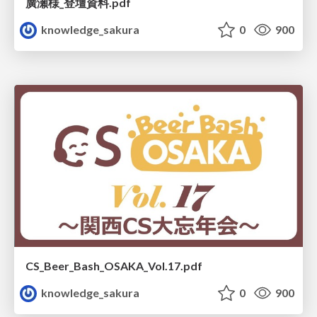
廣瀬様_登壇資料.pdf
knowledge_sakura
0
900
CS_Beer_Bash_OSAKA_Vol.17.pdf
knowledge_sakura
0
900