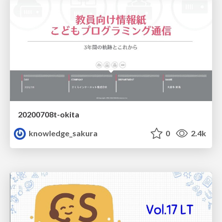
20200708t-okita
knowledge_sakura
0
2.4k