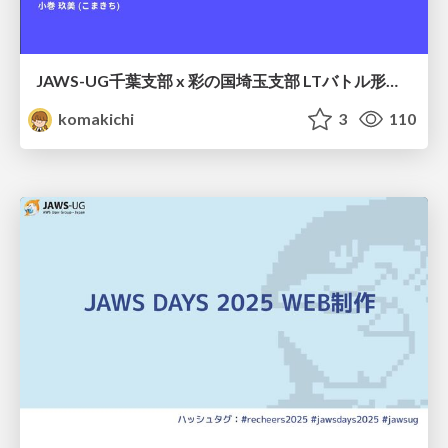
JAWS-UG千葉支部 x 彩の国埼玉支部 LTバトル形式勉強会 〜目黒より愛をこめて〜
komakichi
3
110