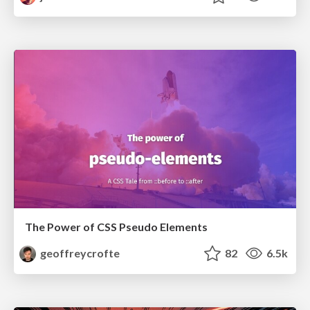
The Power of CSS Pseudo Elements
geoffreycrofte
82
6.5k