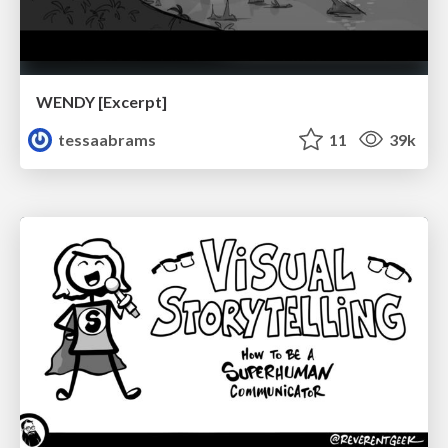
WENDY [Excerpt]
tessaabrams
11
39k