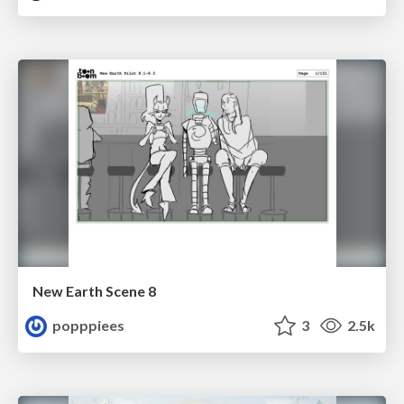
New Earth Scene 8
popppiees
3
2.5k