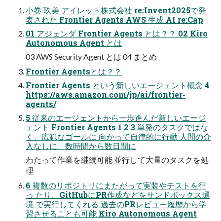
小巻 玖美 アイレット株式会社 re:Invent2025で発
表された Frontier Agents AWS 生成 AI re:Cap
01 アジェンダ Frontier Agents とは？？ 02 Kiro
Autonomous Agent とは
03 AWS Security Agent とは 04 まとめ
Frontier Agentsとは？？
Frontier Agents という新しいエージェント概念 4
https://aws.amazon.com/jp/ai/frontier-
agents/
5 従来のエージェントから一歩進んだ新しいエージ
ェント Frontier Agents 1 2 3 単発のタスクではな
く、広範なゴールに 向かって自律的に行動 人間の介
入なしに、数時間から数日間に
わたって作業を継続可能 並行して大量のタスクを処
理
6 複数のリポジトリにまたがって実装やテストを行
っ たり、GitHubにPR作成などをサンドボックス環
境 で実行してくれる 過去のPRレビュー履歴から学
習させることも可能 Kiro Autonomous Agent