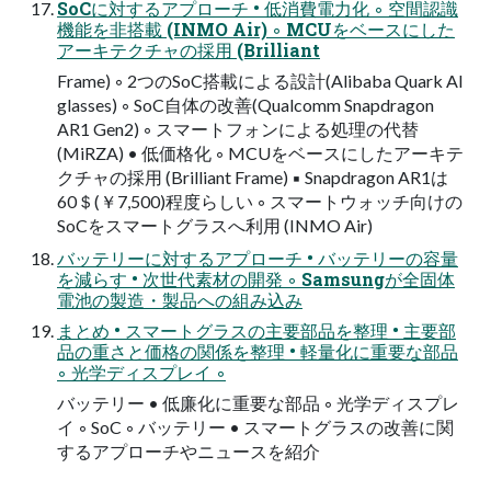
SoCに対するアプローチ • 低消費電力化 ◦ 空間認識
機能を非搭載 (INMO Air) ◦ MCUをベースにした
アーキテクチャの採用 (Brilliant
Frame) ◦ 2つのSoC搭載による設計(Alibaba Quark AI
glasses) ◦ SoC自体の改善(Qualcomm Snapdragon
AR1 Gen2) ◦ スマートフォンによる処理の代替
(MiRZA) • 低価格化 ◦ MCUをベースにしたアーキテ
クチャの採用 (Brilliant Frame) ▪ Snapdragon AR1は
60＄(￥7,500)程度らしい ◦ スマートウォッチ向けの
SoCをスマートグラスへ利用 (INMO Air)
バッテリーに対するアプローチ • バッテリーの容量
を減らす • 次世代素材の開発 ◦ Samsungが全固体
電池の製造・製品への組み込み
まとめ • スマートグラスの主要部品を整理 • 主要部
品の重さと価格の関係を整理 • 軽量化に重要な部品
◦ 光学ディスプレイ ◦
バッテリー • 低廉化に重要な部品 ◦ 光学ディスプレ
イ ◦ SoC ◦ バッテリー • スマートグラスの改善に関
するアプローチやニュースを紹介