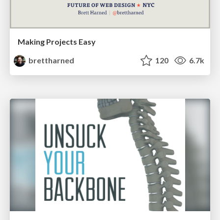
Making Projects Easy
brettharned
120
6.7k