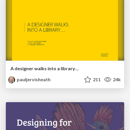
A designer walks into a library…
pauljervisheath
211
24k