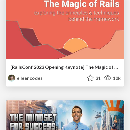
[RailsConf 2023 Opening Keynote] The Magic of Rails
eileencodes
31
10k