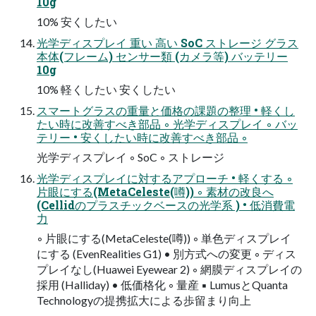
10g
10% 安くしたい
光学ディスプレイ 重い 高い SoC ストレージ グラス
本体(フレーム) センサー類 (カメラ等) バッテリー
10g
10% 軽くしたい 安くしたい
スマートグラスの重量と価格の課題の整理 • 軽くし
たい時に改善すべき部品 ◦ 光学ディスプレイ ◦ バッ
テリー • 安くしたい時に改善すべき部品 ◦
光学ディスプレイ ◦ SoC ◦ ストレージ
光学ディスプレイに対するアプローチ • 軽くする ◦
片眼にする(MetaCeleste(噂)) ◦ 素材の改良へ
(Cellidのプラスチックベースの光学系 ) • 低消費電
力
◦ 片眼にする(MetaCeleste(噂)) ◦ 単色ディスプレイ
にする (EvenRealities G1) • 別方式への変更 ◦ ディス
プレイなし(Huawei Eyewear 2) ◦ 網膜ディスプレイの
採用 (Halliday) • 低価格化 ◦ 量産 ▪ LumusとQuanta
Technologyの提携拡大による歩留まり向上