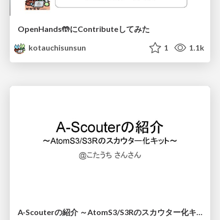
OpenHands🤲にContributeしてみた
kotauchisunsun
1
1.1k
A-Scouterの紹介 ～AtomS3/S3Rのスカウター化キット～