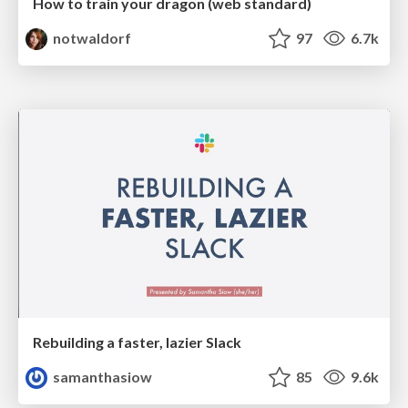
How to train your dragon (web standard)
notwaldorf
97
6.7k
Rebuilding a faster, lazier Slack
samanthasiow
85
9.6k