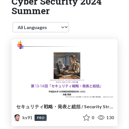
Cyber Security 2024
Summer
Language
セキュリティ戦略・発表と総括 / Security Strategies, Presentation and Conclusions
ks91
0
130
PRO