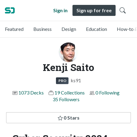
Sign in
Sign up for free
Featured
Business
Design
Education
How-to &
Kenji Saito
ks91
PRO
1073 Decks
19 Collections
0 Following
35 Followers
0 Stars