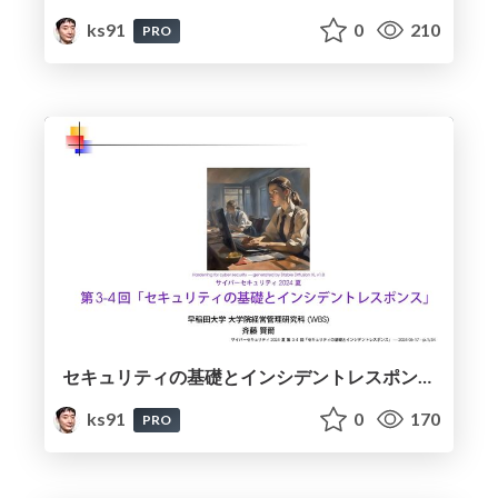
ks91
0
210
PRO
セキュリティの基礎とインシデントレスポンス / Security Fundamentals and Incident Response
ks91
0
170
PRO