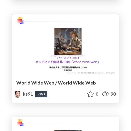
World Wide Web / World Wide Web
ks91
0
98
PRO