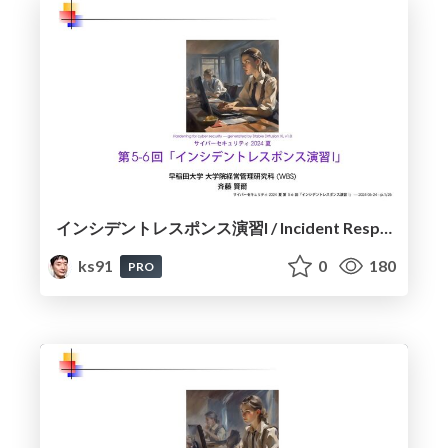
インシデントレスポンス演習I / Incident Response Exercise I
ks91
0
180
PRO