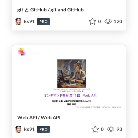
git と GitHub / git and GitHub
ks91
0
120
PRO
Web API / Web API
ks91
0
93
PRO