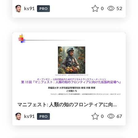
ks91
0
52
PRO
マニフェスト: 人類の知のフロンティアに向けた拡張的足場へ / Manifesto: Toward Expansive Scaffolding for Humanity's Knowledge Frontier
ks91
0
67
PRO