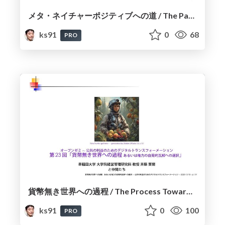
メタ・ネイチャーポジティブへの道 / The Path to Meta Nature Positive
ks91
0
68
PRO
貨幣無き世界への過程 / The Process Towards a World without Money
ks91
0
100
PRO