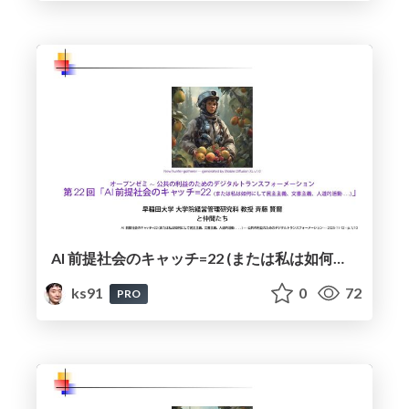
AI 前提社会のキャッチ=22 (または私は如何にして民主主義、文書主義、人道的活動...) / Catch-22 in an AI-Premised Society (or How I Came to Democracy, Documentation, Humanitarian Activities...)
ks91
0
72
PRO