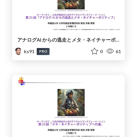
アナログAI からの逃走とメタ・ネイチャーポジティブ / Escape from Analog AI, and Meta-Nature Positive
ks91
0
61
PRO