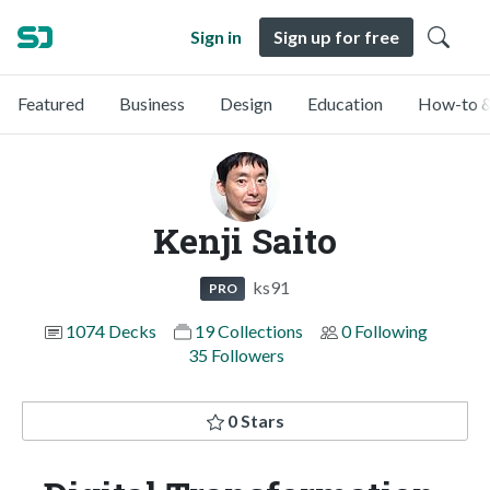
Sign in
Sign up for free
Featured
Business
Design
Education
How-to &
Kenji Saito
ks91
PRO
1074 Decks
19 Collections
0 Following
35 Followers
0 Stars