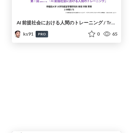
AI 前提社会における人間のトレーニング / Training Humans in an AI-Driven Society
ks91
0
65
PRO