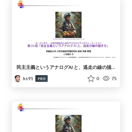
民主主義というアナログAI と、逃走の線の描き方 / Democracy as an Analogue AI and How to Draw the Line of Escape
ks91
0
75
PRO