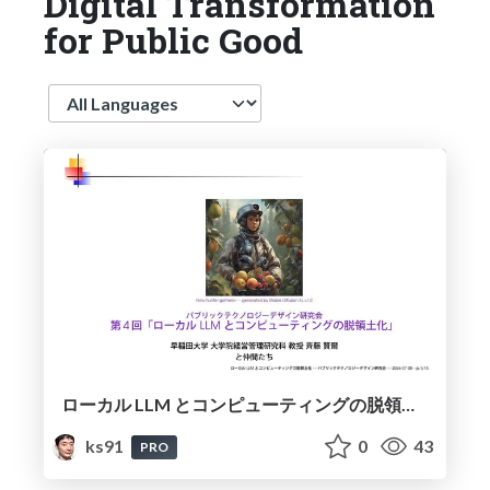
Digital Transformation
for Public Good
Language
ローカル LLM とコンピューティングの脱領土化 / Local LLMs and Deterritorialization of Computing
ks91
0
43
PRO