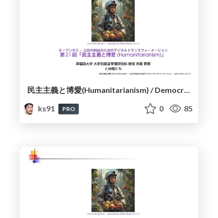
民主主義と博愛(Humanitarianism) / Democracy and Humanitarianism
ks91
0
85
PRO