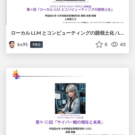
ローカル LLM とコンピューティングの脱領土化 / Local LLMs and Deterritorialization of Computing
ks91
0
43
PRO