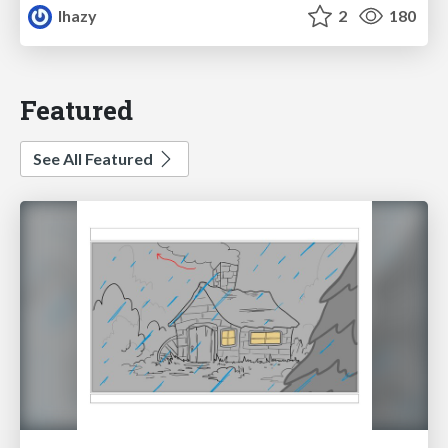
lhazy
2
180
Featured
See All Featured