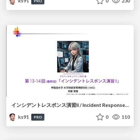
ks91
0
230
PRO
インシデントレスポンス演習II / Incident Response Exercise II
ks91
0
110
PRO