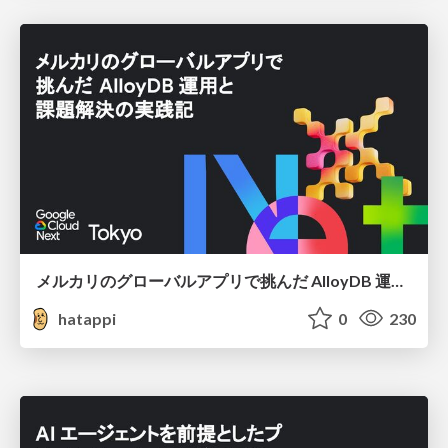
メルカリのグローバルアプリで挑んだ AlloyDB 運用と課題解決の実践記
hatappi
0
230