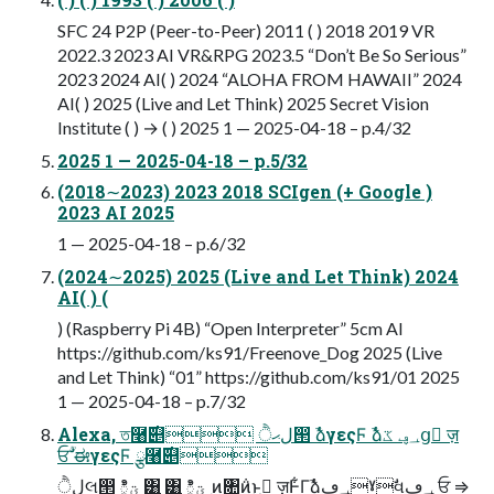
SFC 24 P2P (Peer-to-Peer) 2011 ( ) 2018 2019 VR
2022.3 2023 AI VR&RPG 2023.5 “Don’t Be So Serious”
2023 2024 AI( ) 2024 “ALOHA FROM HAWAII” 2024
AI( ) 2025 (Live and Let Think) 2025 Secret Vision
Institute ( ) → ( ) 2025 1 — 2025-04-18 – p.4/32
2025 1 — 2025-04-18 – p.5/32
(2018∼2023) 2023 2018 SCIgen (+ Google )
2023 AI 2025
1 — 2025-04-18 – p.6/32
(2024∼2025) 2025 (Live and Let Think) 2024
AI( ) (
) (Raspberry Pi 4B) “Open Interpreter” 5cm AI
https://github.com/ks91/Freenove_Dog 2025 (Live
and Let Think) “01” https://github.com/ks91/01 2025
1 — 2025-04-18 – p.7/32
Alexa, ত࿨࣌୅ ੈلޙ൒ ࣾձγεςϜ ࣾձ؀ڥ ػց ٕज़
ਓؒ ࣗಈγεςϜ ྩ࿨࣌୅
ੈلલ൒ ిؾ͚ͭͯ ͸͍ ͸͍ ిؾ͚ͭͯ ͜ͷ৚݅ͷͱ͖ ٕज़Ͱ͋Γࣾձ؀ڥˠࣗવ؀ڥ ਓ ⇒