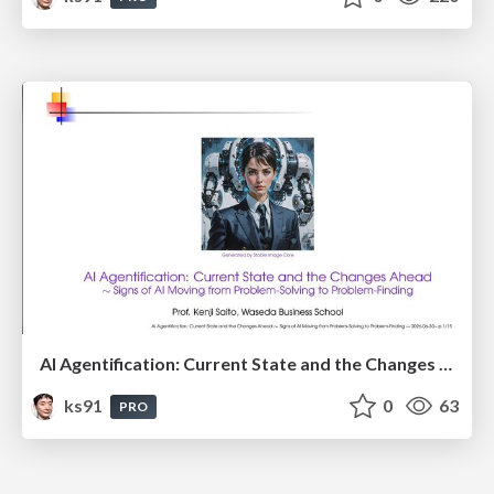
AI Agentification: Current State and the Changes Ahead
ks91
0
63
PRO