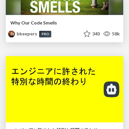
Why Our Code Smells
bkeepers
340
58k
PRO