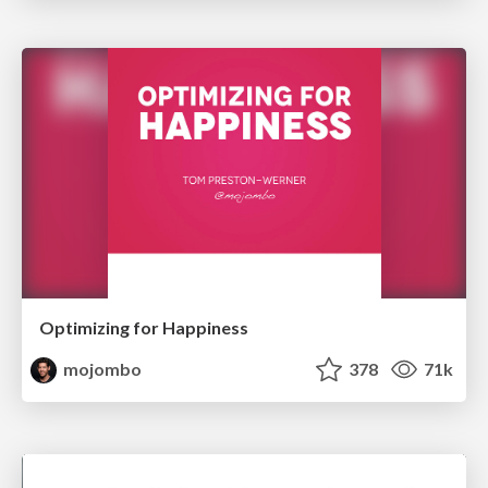
Optimizing for Happiness
mojombo
378
71k