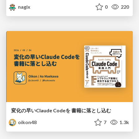
nagix
0
220
変化の早いClaude Codeを 書籍に落とし込む
oikon48
7
1.3k