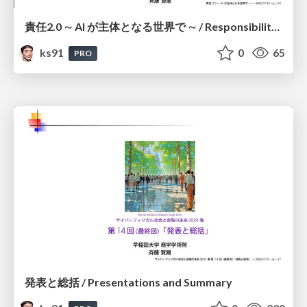
責任2.0 ∼ AI が主体となる世界で ∼ / Responsibility 2.0: In a World Where AI Takes Responsibilities
ks91
0
65
PRO
発表と総括 / Presentations and Summary