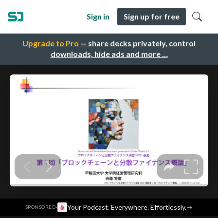
Sign in
Sign up for free
Upgrade to Pro
— share decks privately, control
downloads, hide ads and more …
·
Your Podcast. Everywhere. Effortlessly.
→
SPONSORED