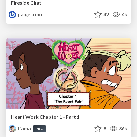
Fireside Chat
paigeccino
42
4k
Heart Work Chapter 1 - Part 1
lfama
8
36k
PRO