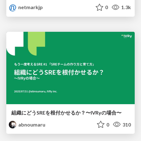
netmarkjp
0
1.3k
組織にどうSREを根付かせるか？〜IVRyの場合〜
abnoumaru
0
310