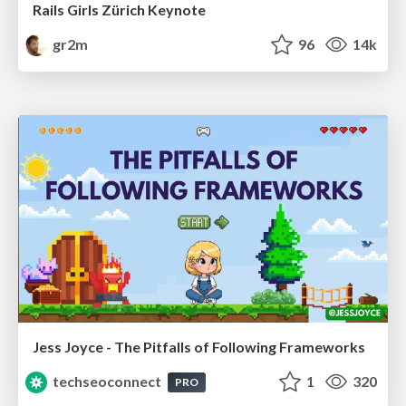
Rails Girls Zürich Keynote
gr2m
96
14k
Jess Joyce - The Pitfalls of Following Frameworks
techseoconnect
1
320
PRO