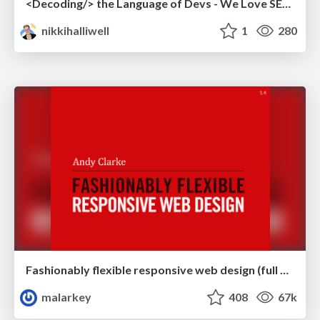
<Decoding/> the Language of Devs - We Love SEO 2024
nikkihalliwell
1
280
Fashionably flexible responsive web design (full day workshop)
malarkey
408
67k