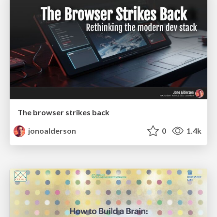
The browser strikes back
jonoalderson
0
1.4k