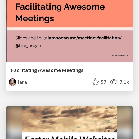
Facilitating Awesome Meetings
lara
57
7.1k