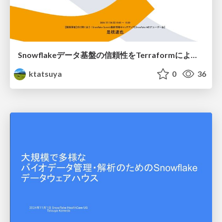
Snowflakeデータ基盤の信頼性をTerraformによるCI/CDとdbt testで高める
ktatsuya
0
36