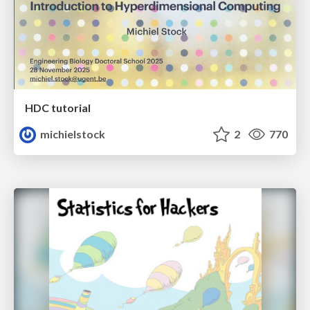
HDC tutorial
michielstock
2
770