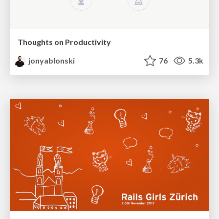
Thoughts on Productivity
jonyablonski
76
5.3k