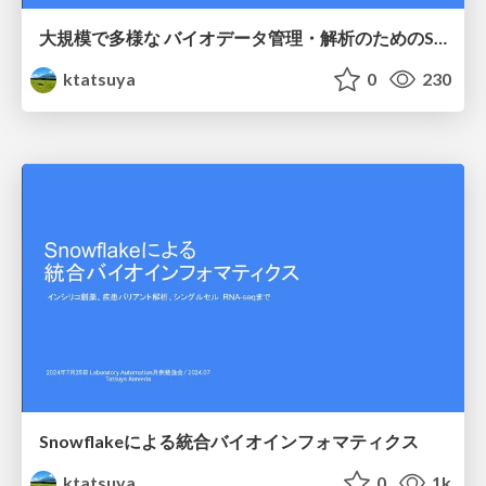
大規模で多様な バイオデータ管理・解析のためのSnowflake データウェアハウス
ktatsuya
0
230
Snowflakeによる統合バイオインフォマティクス
ktatsuya
0
1k