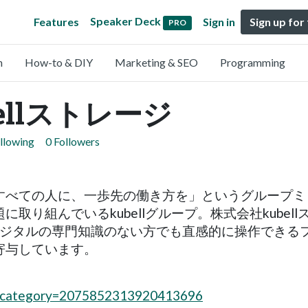
Speaker Deck
Features
Sign in
Sign up for
PRO
n
How-to & DIY
Marketing & SEO
Programming
ellストレージ
llowing
0 Followers
すべての人に、一歩先の働き方を」というグループミ
取り組んでいるkubellグループ。株式会社kube
デジタルの専門知識のない方でも直感的に操作できる
寄与しています。
bs?category=2075852313920413696