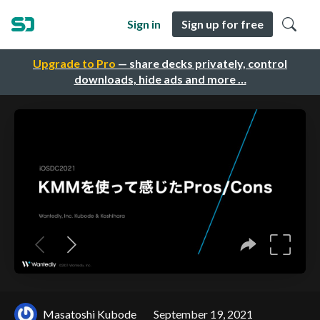
Sign in
Sign up for free
Upgrade to Pro
— share decks privately, control
downloads, hide ads and more …
Masatoshi Kubode
September 19, 2021