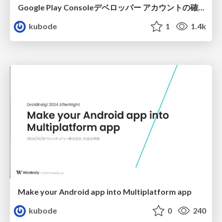
Google Play Consoleデベロッパー アカウントの確認 / Verifying your Play Console developer account
kubode
1
1.4k
Make your Android app into Multiplatform app
kubode
0
240