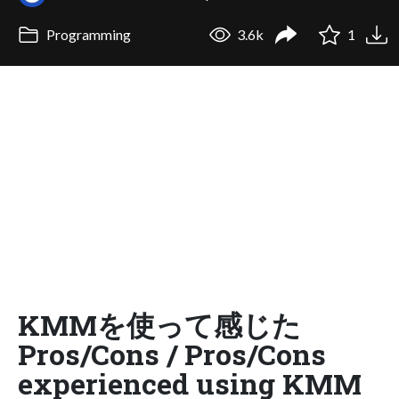
Programming
3.6k
1
KMMを使って感じた
Pros/Cons / Pros/Cons
experienced using KMM