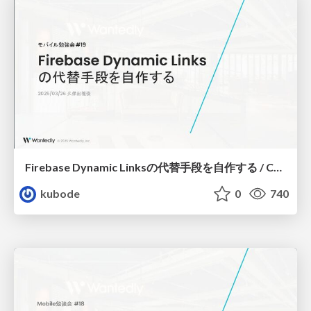
Firebase Dynamic Linksの代替手段を自作する / Create your own Firebase Dynamic Links alternative
kubode
0
740