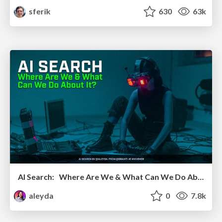
sferik
630
63k
AI Search: Where Are We & What Can We Do About It?
aleyda
0
7.8k