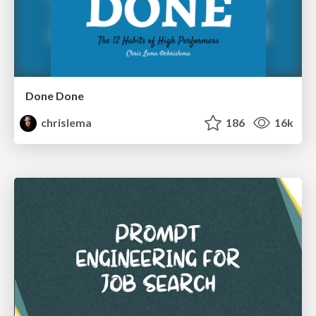
Done Done
chrislema
186
16k