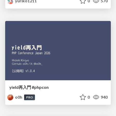
yuriko1211
0
570
yield再入門 #phpcon
o0h
0
940
PRO