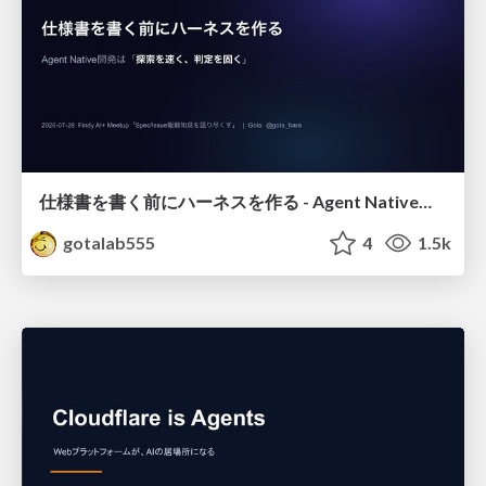
仕様書を書く前にハーネスを作る - Agent Native開発は「探索を速く、判定を固く」
gotalab555
4
1.5k