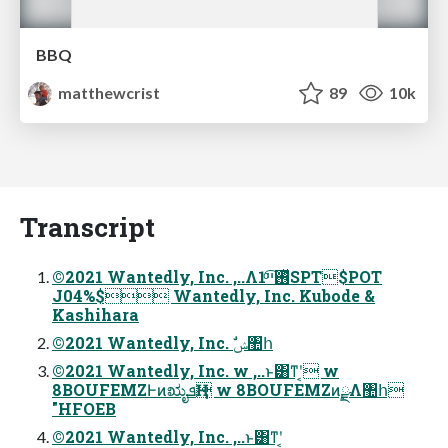
BBQ
matthewcrist
89
10k
Transcript
©2021 Wantedly, Inc. ,..Λ࢖ͬͯײͨ͡1SPT$POT
J04%$ Wantedly, Inc. Kubode &
Kashihara
©2021 Wantedly, Inc. ࣗݾ঺հ
©2021 Wantedly, Inc. w ,..ͱ͸ͳʹ͔ w
8BOUFEMZͰͷಋೖܦҢ w 8BOUFEMZͷ࣮ྫΛ঺հ
"HFOEB
©2021 Wantedly, Inc. ,..ͱ͸ͳʹ͔