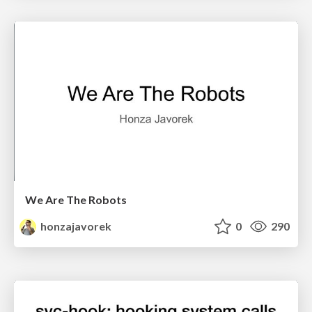
We Are The Robots
honzajavorek
0
290