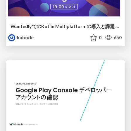
WantedlyでのKotlin Multiplatformの導入と課題 / Kotlin Multiplatform Implementation and Challenges at Wantedly
kubode
0
650