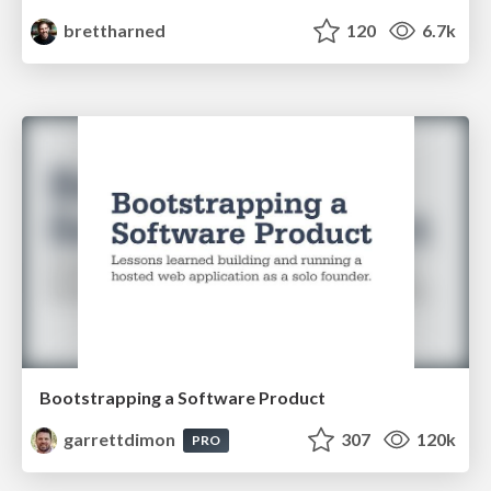
brettharned
120
6.7k
Bootstrapping a Software Product
garrettdimon
307
120k
PRO