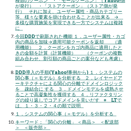
種類のクーポン ・「モールクーポン」（Yahoo!側
が発行） ・「ストアクーポン」（ストア側が発
行） それに加え、ユーザー属性・商品カテゴリー
等、様々な要素を掛け合わせるこ とが出来る →
多様な購買施策を実現できる一方でシステムは複雑
に
今回DDDで刷新された機能 １．ユーザー属性・カゴ
内の商品を加味→適用可能クーポンを返却 （適
用機能） ２．クーポンをカゴ内商品に適用したと
きの金額を計算（計算機能） （クーポンの複数
組み合わせ、割引額の商品ごとの案分なども考慮）
DDD導入の手順(Yahoo!事例から) １．システムの
関心事（＝モデル）を分析する ２．レイヤードア
ーキテクチャによる関心の分離でドメインロジック
を 疎結合に する ３．ドメインモデルを成熟させ
ることで高凝集性を獲得する ４．リファクタリン
グの繰り返しでコアドメインを見いだす ※ LTで
は、１・３・２・４の順で説明
１．システムの関心事（＝モデル）を分析する
キーワード：「関心の分離」 ＜商品＞ ＜配送部
＞ ＜販売部＞