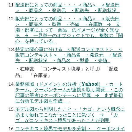
配送部にとっての商品・・・ ＜商品＞ ＜配送部
＞ ・商品名 ・発送元 ・配送先 ・配送状況
販売部にとっての商品・・・ ＜商品＞ ＜販売部
＞ ・商品名 ・型番 ・売値 ・在庫数 → 立
場・部署によって「商品」のイメージが全く異な
る → 一見単一のオブジェクトでも、複数の「関
心」を持っている
特定の関心事に分ける ＜配送コンテキスト＞ ＜
販売コンテキスト＞ ・商品名 ・発送元 ・配送
先 ・配送状況 ・商品名 ・型番 ・売値
・在庫数 「コンテキスト境界」と呼 ぶ 「配送
品」 「在庫品」
業務領域（ドメイン）の分析（Yahoo!） ・カート
チーム、クーポンチームが連携を取り開発 ・この
記事の筆者はクーポンチームに所属 → まず最初
に分析モデル図を作成
モデル図から判明したこと ・「カゴ」という概念に
あまり触れてこなかったことに気づく → 「カ
ゴ」がコンテキスト境界であったことが判明
コンテキスト境界でモデルを分割 ・ クーポンサイ