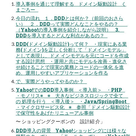
導入事例を通じて理解する ドメイン駆動設計 く
まごろー
今日の流れ １．DDDとは何か？（前回のおさら
い） ２．DDDって実際どんなことをやるの？
（Yahoo!の導入事例を紹介しながら説明） 3.
DDDを導入するとどんな利点があるの？
DDD(ドメイン駆動設計)って何？ ・現実にある業
務(ドメイン)を正しく分析して「ドメインモデル」
として表現し、ドメ インモデルを元にコードを作成
する設計思想 ・運用と共にモデルを改善・進化さ
せ続けることで現実の業務とコードの一体化 を進
め、運用しやすいアプリケーションを作る
で、実際どうやってやるのか？
Yahoo!でのDDD導入事例 ＜導入前＞ ・PHP
・モノリス※ ※ 大きなビジネスロジックで全て
の 処理を行う ＜導入後＞ ・Java/SpringBoot
・マイクロサービス化 ※ 参照「ドメイン駆動設計
で保守性をあげたリニューアル事例
〜 ショッピングクーポンの 設計紹 介」
DDD導入の背景 Yahoo!ショッピングには様々な