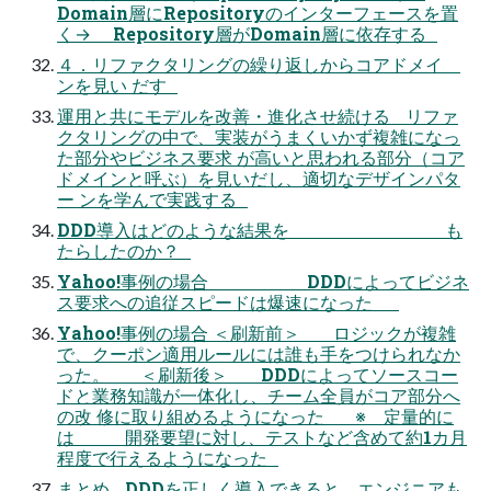
Domain層にRepositoryのインターフェースを置
く→ Repository層がDomain層に依存する
４．リファクタリングの繰り返しからコアドメイ
ンを見い だす
運用と共にモデルを改善・進化させ続ける リファ
クタリングの中で、実装がうまくいかず複雑になっ
た部分やビジネス要求 が高いと思われる部分（コア
ドメインと呼ぶ）を見いだし、適切なデザインパタ
ー ンを学んで実践する
DDD導入はどのような結果を も
たらしたのか？
Yahoo!事例の場合 DDDによってビジネ
ス要求への追従スピードは爆速になった
Yahoo!事例の場合 ＜刷新前＞ ロジックが複雑
で、クーポン適用ルールには誰も手をつけられなか
った。 ＜刷新後＞ DDDによってソースコー
ドと業務知識が一体化し、チーム全員がコア部分へ
の改 修に取り組めるようになった ※ 定量的に
は 開発要望に対し、テストなど含めて約1カ月
程度で行えるようになった
まとめ DDDを正しく導入できると、エンジニアも