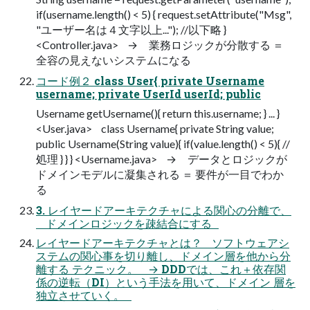
if(username.length() < 5) { request.setAttribute("Msg",
"ユーザー名は４文字以上..."); //以下略 }
<Controller.java> → 業務ロジックが分散する ＝
全容の見えないシステムになる
コード例２ class User{ private Username
username; private UserId userId; public
Username getUsername(){ return this.username; } ... }
<User.java> class Username{ private String value;
public Username(String value){ if(value.length() < 5){ //
処理 } } } <Username.java> → データとロジックが
ドメインモデルに凝集される ＝ 要件が一目でわか
る
3. レイヤードアーキテクチャによる関心の分離で、
ドメインロジックを疎結合にする
レイヤードアーキテクチャとは？ ソフトウェアシ
ステムの関心事を切り離し、ドメイン層を他から分
離する テクニック。 → DDDでは、これ＋依存関
係の逆転（DI）という手法を用いて、ドメイン 層を
独立させていく。