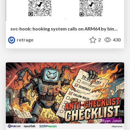
svc-hook: hooking system calls on ARM64 by binary rewriting
retrage
2
430