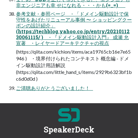
非エンジニアも幸 せになれる・・・かも(=_=)
参考文献・参照ページ ・「ドメイン駆動設計で保
守性をあげたリニューアル事例 〜 ショッピングクー
ポンの設計紹介」
(https://techblog.yahoo.co.jp/entry/20210112
30061115/ ) ・『ドメイン駆動設計入門』 成瀬 允
宣著 ・レイヤードアーキテクチャの視点
(https://qiita.com/kichion/items/aca19765cb16e7e65
946 ) ・境界付けられたコンテキスト 概念編 - ドメ
イン駆動設計用語解説
(https://qiita.com/little_hand_s/items/2929b6323bf1b
c6d0d0d )
ご清聴ありがとうございました！
SpeakerDeck