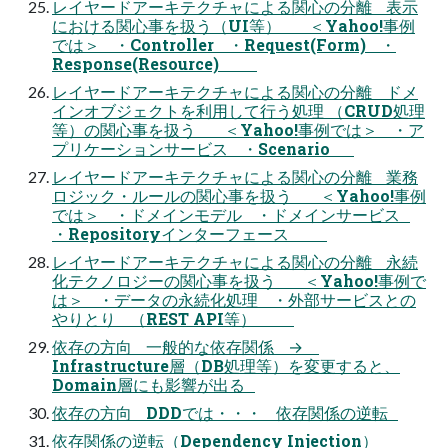
レイヤードアーキテクチャによる関心の分離 表示
における関心事を扱う（UI等） ＜Yahoo!事例
では＞ ・Controller ・Request(Form) ・
Response(Resource)
レイヤードアーキテクチャによる関心の分離 ドメ
インオブジェクトを利用して行う処理 （CRUD処理
等）の関心事を扱う ＜Yahoo!事例では＞ ・ア
プリケーションサービス ・Scenario
レイヤードアーキテクチャによる関心の分離 業務
ロジック・ルールの関心事を扱う ＜Yahoo!事例
では＞ ・ドメインモデル ・ドメインサービス
・Repositoryインターフェース
レイヤードアーキテクチャによる関心の分離 永続
化テクノロジーの関心事を扱う ＜Yahoo!事例で
は＞ ・データの永続化処理 ・外部サービスとの
やりとり （REST API等）
依存の方向 一般的な依存関係 →
Infrastructure層（DB処理等）を変更すると、
Domain層にも影響が出る
依存の方向 DDDでは・・・ 依存関係の逆転
依存関係の逆転（Dependency Injection）