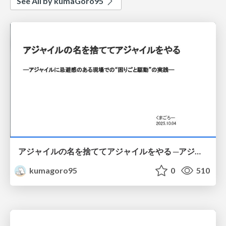
See All by kumaGoro95
アジャイルの名を捨ててアジャイルをやる ─アジャイルに忌避感のある現場での“困りごと駆動”の実践─
kumagoro95
0
510