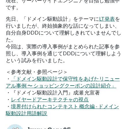
現在、サーバーサイドエンジニアを目指し勉強中
です。
先日、「ドメイン駆動設計」をテーマに
LT発表
を
行いましたが、終始抽象的な話になってしまい、
自分自身DDDについて理解しきれていませんでし
た。
今回は、実際の導入事例がまとめられた記事を参
照し、導入事例を通じてDDDについて理解しよう
という試みを行いました。
＜参考文献・参照ページ＞
・
「ドメイン駆動設計で保守性をあげたリニュー
アル事例 〜 ショッピングクーポンの設計紹介」
・『ドメイン駆動設計入門』成瀬 允宣著
・
レイヤードアーキテクチャの視点
・
境界付けられたコンテキスト 概念編 - ドメイン
駆動設計用語解説