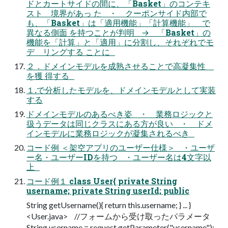
ドとカートサイドの間に、「Basket」のコンテキ
スト 境界があっ た ・ クーポンサイド内部で
も、「Basket」は「適用機能」「計算機能」 で
異なる側面 を持つことが判明 → 「Basket」の
機能を「計算」と「適用」に分割し、それぞれでモ
デ リングする ことに
２．ドメインモデルを成熟させることで高凝集性
を獲 得する
１.で分析したモデルを、ドメインモデルとして実装
する
ドメインモデルのあるべき姿 ・ 業務ロジックと
扱うデータは同じクラスにある方が良い ・ ドメ
インモデルに業務ロジックが凝集されるべき
コード例 ＜架空アプリのユーザー仕様＞ ・ユーザ
ー名・ユーザーIDを持つ ・ユーザー名は4文字以
上
コード例１ class User{ private String
username; private String userId; public
String getUsername(){ return this.username; } ... }
<User.java> //フォームから受け取ったパラメータ
String username = request.getParameter("username");