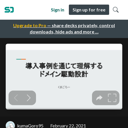
Sign in
Sign up for free
Upgrade to Pro
— share decks privately, control
downloads, hide ads and more …
kumaGoro95
February 22, 2021