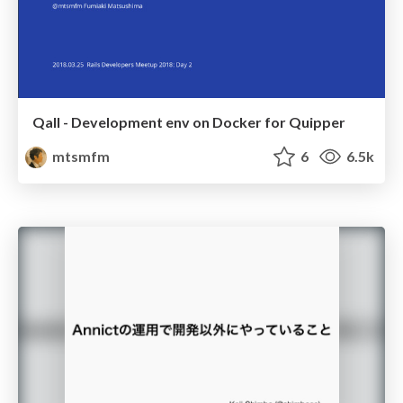
Qall - Development env on Docker for Quipper
mtsmfm
6
6.5k