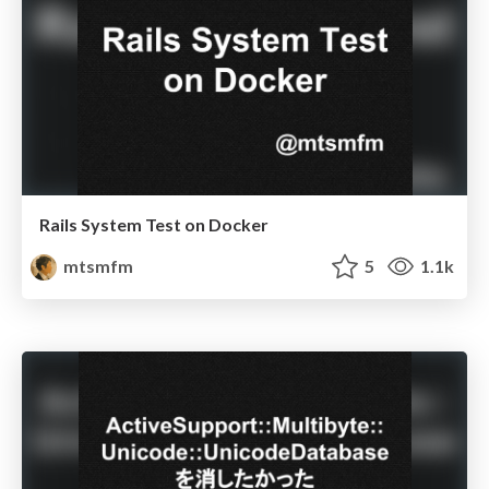
Rails System Test on Docker
mtsmfm
5
1.1k