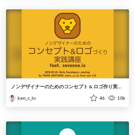
ノンデザイナーのためのコンセプト & ロゴ作り実践講座 feat. savanna.io
ken_c_lo
46
10k