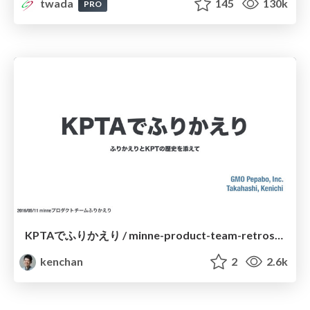
twada
145
130k
PRO
KPTAでふりかえり / minne-product-team-retrospectives
kenchan
2
2.6k