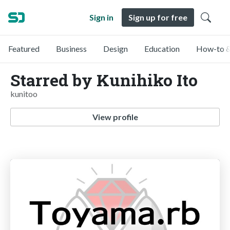
Sign in
Sign up for free
Featured
Business
Design
Education
How-to &
Starred by Kunihiko Ito
kunitoo
View profile