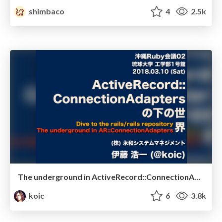
shimbaco
4
2.5k
The underground in ActiveRecord::ConnectionAdapters
koic
6
3.8k