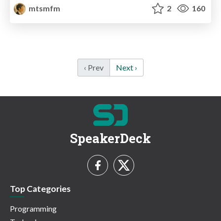
mtsmfm
2
160
‹ Prev
Next ›
SpeakerDeck
Top Categories
Programming