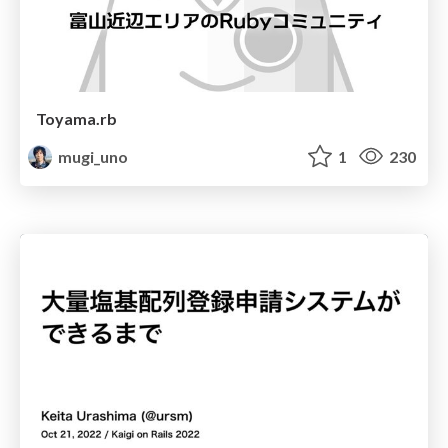
Toyama.rb
mugi_uno
1
230