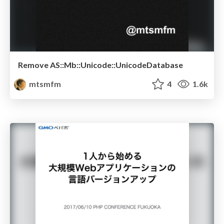
Remove AS::Mb::Unicode::UnicodeDatabase
mtsmfm
4
1.6k