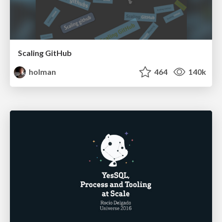
Scaling GitHub
holman
464
140k