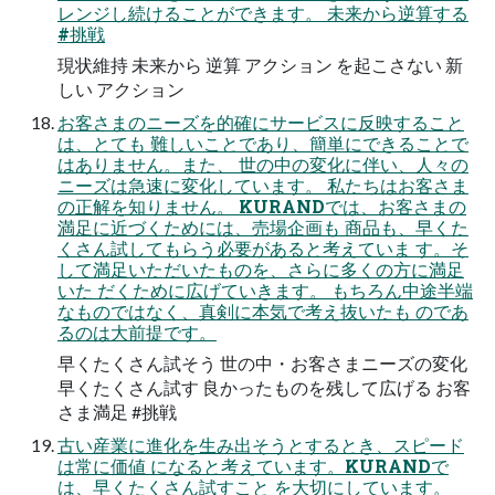
レンジし続けることができます。 未来から逆算する
#挑戦
現状維持 未来から 逆算 アクション を起こさない 新
しい アクション
お客さまのニーズを的確にサービスに反映すること
は、とても 難しいことであり、簡単にできることで
はありません。また、 世の中の変化に伴い、人々の
ニーズは急速に変化しています。 私たちはお客さま
の正解を知りません。 KURANDでは、お客さまの
満足に近づくためには、売場企画も 商品も、早くた
くさん試してもらう必要があると考えていま す。そ
して満足いただいたものを、さらに多くの方に満足
いた だくために広げていきます。 もちろん中途半端
なものではなく、真剣に本気で考え抜いたも のであ
るのは大前提です。
早くたくさん試そう 世の中・お客さまニーズの変化
早くたくさん試す 良かったものを残して広げる お客
さま満足 #挑戦
古い産業に進化を生み出そうとするとき、スピード
は常に価値 になると考えています。KURANDで
は、早くたくさん試すこと を大切にしています。