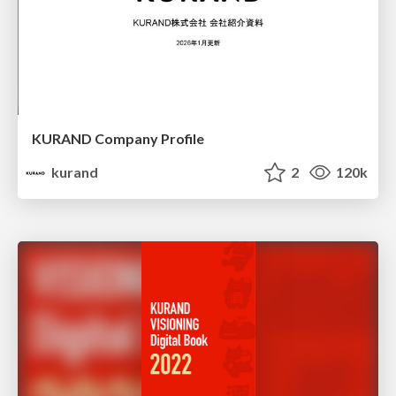
KURAND Company Profile
kurand
2
120k