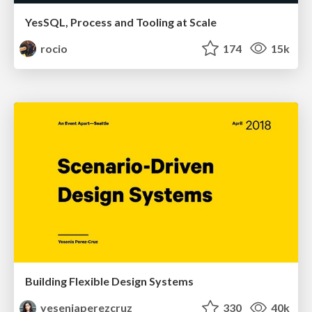
YesSQL, Process and Tooling at Scale
rocio
174
15k
Building Flexible Design Systems
yeseniaperezcruz
330
40k