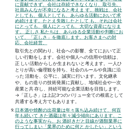
に貢献できず、会社は存続できなくなり、取引先、
社員みんなが不幸になると考えま す。挑戦は、会社
としても、個人としても、あらゆる活動において求
め続けます。たとえ失敗したとして も、それは会社
にとっても、個人にとっても、大切な資産になりま
す。 正しさ 私たちは、あらゆる企業活動や判断にお
いて、「正しさ」を徹底します。お客さまへの対
応、会社経営、
取引先との関わり、社会への影響、全てにおいて正
しい行動をします。会社や個人への信用や信頼は、
正 しい活動からしか生まれないと考えます。一人ひ
とりが高い倫理観を持ち、社会のルールや良識に沿
った 活動を、公平に、誠実に行います。文化継承
や、もの造りの技術発展に貢献し、地域社会や一次
産業と共 存し、持続可能な企業活動を目指します。
→「正しさ」は上記3つのバリュー全ての根底として
共通する考え方でもあります。
日本酒や焼酎の出荷量は年々落ち込み続けて、何百
年も続いて きた酒蔵は年々減少傾向にあります。こ
のような事実から、お 酒好きだと目線が酒類業界に
行ってしまい「業界のために何と かしたい」という