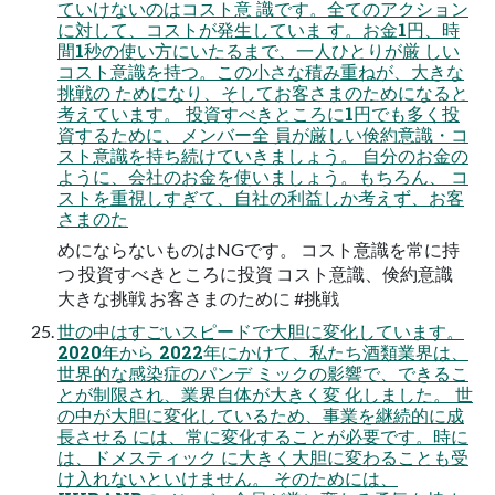
ていけないのはコスト意 識です。全てのアクション
に対して、コストが発生していま す。お金1円、時
間1秒の使い方にいたるまで、一人ひとりが厳 しい
コスト意識を持つ。この小さな積み重ねが、大きな
挑戦の ためになり、そしてお客さまのためになると
考えています。 投資すべきところに1円でも多く投
資するために、メンバー全 員が厳しい倹約意識・コ
スト意識を持ち続けていきましょう。 自分のお金の
ように、会社のお金を使いましょう。もちろん、 コ
ストを重視しすぎて、自社の利益しか考えず、お客
さまのた
めにならないものはNGです。 コスト意識を常に持
つ 投資すべきところに投資 コスト意識、倹約意識
大きな挑戦 お客さまのために #挑戦
世の中はすごいスピードで大胆に変化しています。
2020年から 2022年にかけて、私たち酒類業界は、
世界的な感染症のパンデ ミックの影響で、できるこ
とが制限され、業界自体が大きく変 化しました。 世
の中が大胆に変化しているため、事業を継続的に成
長させる には、常に変化することが必要です。時に
は、ドメスティック に大きく大胆に変わることも受
け入れないといけません。 そのためには、