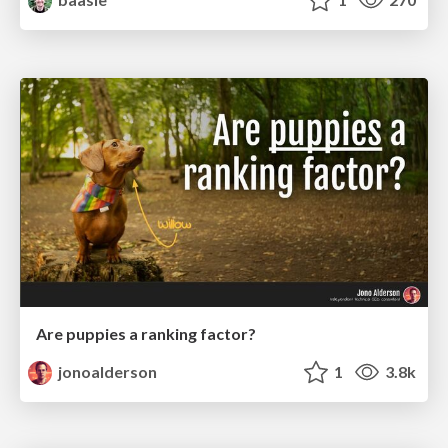
Are puppies a ranking factor?
jonoalderson
1
3.8k