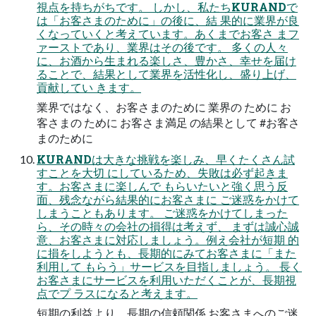
視点を持ちがちです。 しかし、私たちKURANDで
は「お客さまのために」の後に、結 果的に業界が良
くなっていくと考えています。あくまでお客さ まフ
ァーストであり、業界はその後です。 多くの人々
に、お酒から生まれる楽しさ、豊かさ、幸せを届け
ることで、結果として業界を活性化し、盛り上げ、
貢献してい きます。
業界ではなく、お客さまのために 業界の ために お
客さまの ために お客さま満足 の結果として #お客さ
まのために
KURANDは大きな挑戦を楽しみ、早くたくさん試
すことを大切 にしているため、失敗は必ず起きま
す。お客さまに楽しんで もらいたいと強く思う反
面、残念ながら結果的にお客さまに ご迷惑をかけて
しまうこともあります。 ご迷惑をかけてしまった
ら、その時々の会社の損得は考えず、 まずは誠心誠
意、お客さまに対応しましょう。例え会社が短期 的
に損をしようとも、長期的にみてお客さまに「また
利用して もらう」サービスを目指しましょう。 長く
お客さまにサービスを利用いただくことが、長期視
点でプ ラスになると考えます。
短期の利益より、長期の信頼関係 お客さまへのご迷