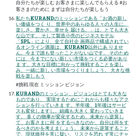
自分たちが楽しむ お客さまに楽しんでもらえる #お
客さまのために まずは自分たちが楽しもう
私たちKURANDのミッションである「お酒の新し
い価値をつく り、世界中のあらゆる人々の人生に、
楽しさ、豊かさ、幸せを 届ける。」は、とても大き
な山です。 そして製造小売のビジネスモデル
「SPL」により、全て自社企 画商品で構成されてい
るオンライン酒屋は、KURAND以外にあ りませ
ん。今まで誰も登ったことがない山です。 そのため
には、今までにない新しい市場をつくる必要があり
ま す。大きな目標に向かって挑戦することを楽し
み、一緒に新し い市場をつくりましょう。 大きな挑
戦を楽しもう
#挑戦 現在 ミッション ビジョン
KURANDのミッション、ビジョンはとても大きな
ものであり、 実現するためにこれからも様々なアク
ションを行っていきま す。半年後、1年後はサービ
スも変化しますし、組織も大きく 変わっていきま
す。 多くの物事が変化するため、未来から逆算し
て、お客さまに何 をするべきなのか、自分は何をす
るべきのかを考えましょう。 未来から逆算すること
で、現状維持を常に疑い、リスクを恐れ ず常にチャ