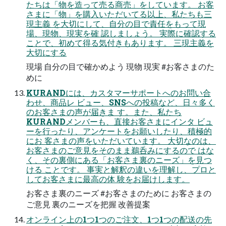
たちは「物を造って売る商売」をしています。 お客
さまに「物」を購入いただいてる以上、私たちも三
現主義 を大切にして、自分の目で責任をもって現
場、現物、現実を確 認しましょう。 実際に確認する
ことで、初めて得る気付きもあります。 三現主義を
大切にする
現場 自分の目で確かめよう 現物 現実 #お客さまのた
めに
KURANDには、カスタマーサポートへのお問い合
わせ、商品レ ビュー、SNSへの投稿など、日々多く
のお客さまの声が届きま す。また、私たち
KURANDメンバーも、直接お客さまにインタ ビュ
ーを行ったり、アンケートをお願いしたり、積極的
にお 客さまの声をいただいています。 大切なのは、
お客さまのご意見をそのまま鵜呑みにするので はな
く、その裏側にある「お客さま裏のニーズ」を見つ
ける ことです。 事実と解釈の違いを理解し、プロと
してお客さまに最高の体 験をお届けします。
お客さま裏のニーズ #お客さまのために お客さまの
ご意見 裏のニーズを把握 改善提案
オンライン上の1つ1つのご注文、1つ1つの配送の先