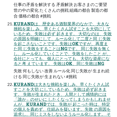
仕事の矛盾を解決する 矛盾解決 お客さまのご要望
世の中の変化 たくさんの挑戦 組織の都合 製造の都
合 価格の都合 #挑戦
KURANDは、歴史ある酒類業界のなかで、大きな
挑戦を楽し み、早くたくさん試すことを大切にして
いるため、失敗は必ず 起きます。 大切なのは、失敗
の原因を明確にして、ルール化して二度と同 じ失敗
を起こさないことです。失敗はOKですが、再度ま
た同 じ失敗をすることはNGです。 同じ失敗を無く
し、ルール化していくことで、失敗をしたこと が、
会社にとっても、個人にとっても、大切な資産にな
ると考 えています。 失敗はOK、同じ失敗はNG
失敗 何もしない 改善 ルール化 同じ失敗が 生まれ続
ける 同じ失敗が 生まれない #挑戦
KURANDは大きな挑戦を楽しみ、早くたくさん試
すことを大切 にしているため、失敗は必ず起きま
す。 失敗が生まれたとき、人間として感情的には
「誰か」のせいに したくなってしまうかもしれませ
んが、KURANDでは、失敗が 起こった時は、特定
の個人を責めず、仕組みを疑います。失敗 の原因を
追求し、同じミスをしないようルール化します。 そ