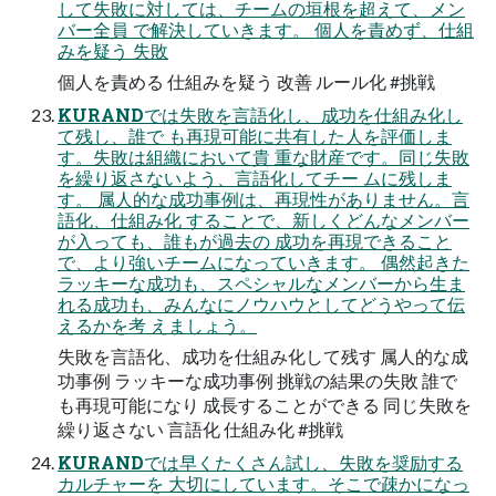
して失敗に対しては、チームの垣根を超えて、メン
バー全員 で解決していきます。 個人を責めず、仕組
みを疑う 失敗
個人を責める 仕組みを疑う 改善 ルール化 #挑戦
KURANDでは失敗を言語化し、成功を仕組み化し
て残し、誰で も再現可能に共有した人を評価しま
す。失敗は組織において貴 重な財産です。同じ失敗
を繰り返さないよう、言語化してチー ムに残しま
す。 属人的な成功事例は、再現性がありません。言
語化、仕組み化 することで、新しくどんなメンバー
が入っても、誰もが過去の 成功を再現できること
で、より強いチームになっていきます。 偶然起きた
ラッキーな成功も、スペシャルなメンバーから生ま
れる成功も、みんなにノウハウとしてどうやって伝
えるかを考 えましょう。
失敗を言語化、成功を仕組み化して残す 属人的な成
功事例 ラッキーな成功事例 挑戦の結果の失敗 誰で
も再現可能になり 成長することができる 同じ失敗を
繰り返さない 言語化 仕組み化 #挑戦
KURANDでは早くたくさん試し、失敗を奨励する
カルチャーを 大切にしています。そこで疎かになっ