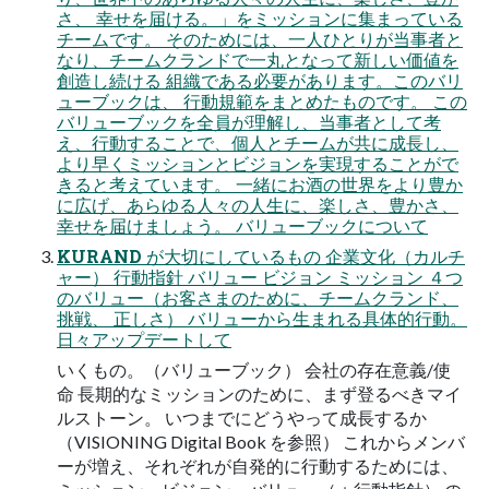
さ、 幸せを届ける。」をミッションに集まっている
チームです。 そのためには、一人ひとりが当事者と
なり、チームクランドで一丸となって新しい価値を
創造し続ける 組織である必要があります。このバリ
ューブックは、 行動規範をまとめたものです。 この
バリューブックを全員が理解し、当事者として考
え、行動することで、個人とチームが共に成長し、
より早くミッションとビジョンを実現することがで
きると考えています。 一緒にお酒の世界をより豊か
に広げ、あらゆる人々の人生に、楽しさ、豊かさ、
幸せを届けましょう。 バリューブックについて
KURAND が大切にしているもの 企業文化（カルチ
ャー） 行動指針 バリュー ビジョン ミッション ４つ
のバリュー（お客さまのために、チームクランド、
挑戦、 正しさ） バリューから生まれる具体的行動。
日々アップデートして
いくもの。（バリューブック） 会社の存在意義/使
命 長期的なミッションのために、まず登るべきマイ
ルストーン。 いつまでにどうやって成長するか
（VISIONING Digital Book を参照） これからメンバ
ーが増え、それぞれが自発的に行動するためには、