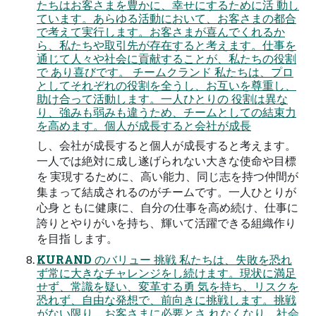
たちはお客さまを豊かに、幸せにするために活 動し
ています。あらゆる活動において、お客さまの都合
で考えて実行します。お客さまが喜んでくれるか
ら、私たちや取引先が存在すると考えます。仕事を
通じて人々や社会に貢献することが、私たちの役割
で あり喜びです。 チームクランド 私たちは、プロ
としてそれぞれの役割を全うし、お互いを尊重し、
助け合って活動します。一人ひとりの 役割は異な
り、強みも弱みも違うため、チームとしての結束力
を高めます。個人が成長すると会社が成長
し、会社が成長すると個人が成長すると考えます。
一人では絶対に成し遂げられない大きな使命や目標
を 実現するために、高い能力、同じ志を持つ仲間が
集まって結成されるのがチームです。一人ひとりが
心身 ともに健康に、自分の仕事を高め続け、仕事に
誇りとやりがいを持ち、輝いて活躍できる組織作り
を目指 します。
KURAND のバリュー 挑戦 私たちは、失敗を恐れ
ず常に大きなチャレンジをし続けます。現状に満足
せず、常識を疑い、変革する勇 気を持ち、リスクを
恐れず、自由な発想で、前向きに挑戦します。挑戦
がない限り、お客さまに必要とさ れなくなり、社会