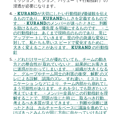
ミッション、ビジョン、バリュー（＋行動指針） の
浸透が必要になります。
・KURANDが大切にしたい行動指針/価値観を伝え
るものであり、 KURANDらしさを定義するもので
す。 ・KURANDのメンバーが迷ったときに、判断
を助けるもの、優先度 を明確にするものです。 ・こ
の行動指針は、あくまで現時点のものであり、常に
アップデー トしていきます。世の中の急速な変化に
対して、私たちも早いス ピードで変化するために、
大きく変えることがあります。 KURAND の行動指
針
・どれだけサービスが優れていても、チームの動き
方との整合性が 取れていないと、結果的にお客さま
に迷惑がかかってしまいます。 ・組織が大きくなる
と、グループやチーム同士の利害の衝突、解釈 のズ
レによる誤解、認識のズレ、すれ違い、ミスコミュ
ニケーショ ンなどにより、チーム内部から崩れてし
まう可能性があります。そ れを少しでも防ぎたいと
考えています。 ・メンバー全員がこの行動指針を理
解することで、問題が生じた時 に、取るべき行動、
考えるべき本質が見えてきます。 ・判断や決断に迷
ったときは、カルチャーをベースに議論を進めて い
けばきっとみんなが同じ方向に向かっていけるはず