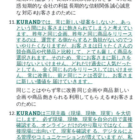
惑 短期的な 会社の利益 長期的な信頼関係 誠心誠意
な 対応 #お客さまのために
KURANDでは、常に新しい提案をしないと、あっ
という間にお 客さまに飽きられてしまうと考えてい
ます。 昨年と同じ企画、昨年と同じ商品をリリース
するのは、運営す る側からすると負担がないのでつ
いやりたくなりますが、お客 さまは日々たくさんの
競合商品や代替品と比較して、とても厳 しく商品を
選択されます。そのため、常にお客さまに新しさを
届けないといけません。どれだけ過去に人気だった
としても、 全く同じものをリリースしてはいけませ
ん。 常に改善し、前と同じことは否定し、お客さま
に新しい価値を 届けていきます。
同じことはやらず常に改善 同じ企画や 商品 新しい
企画 や商品 飽きられる 利用してもら える #お客さま
のために
KURANDは三現主義（現場、現物、現実）を大切
にします。 必ず現場、現物、現実を自分の目で直接
確認する。オンライン だけのやり取りではなく、直
接現場に出向いて、現実を確認す る。デジタルによ
る管理やコミュニケーションが増えています が、私