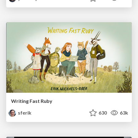
Writing Fast Ruby
sferik
630
63k