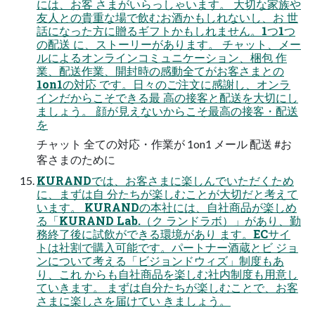
には、お客 さまがいらっしゃいます。 大切な家族や
友人との貴重な場で飲むお酒かもしれないし、お 世
話になった方に贈るギフトかもしれません。1つ1つ
の配送 に、ストーリーがあります。 チャット、メー
ルによるオンラインコミュニケーション、梱包 作
業、配送作業、開封時の感動全てがお客さまとの
1on1の対応 です。日々のご注文に感謝し、オンラ
インだからこそできる最 高の接客と配送を大切にし
ましょう。 顔が見えないからこそ最高の接客・配送
を
チャット 全ての対応・作業が 1on1 メール 配送 #お
客さまのために
KURANDでは、お客さまに楽しんでいただくため
に、まずは自 分たちが楽しむことが大切だと考えて
います。 KURANDの本社には、自社商品が楽しめ
る「KURAND Lab.（ク ランドラボ）」があり、勤
務終了後に試飲ができる環境があり ます。ECサイ
トは社割で購入可能です。パートナー酒蔵とビ ジョ
ンについて考える「ビジョンドウィズ」制度もあ
り、これ からも自社商品を楽しむ社内制度も用意し
ていきます。 まずは自分たちが楽しむことで、お客
さまに楽しさを届けてい きましょう。