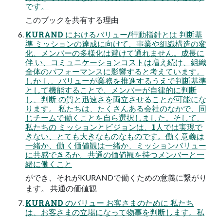
です。
このブックを共有する理由
KURAND におけるバリュー/行動指針とは 判断基
準 ミッションの達成に向けて、事業や組織構造の変
化、メンバーの多様化は避けて通れません。成長に
伴 い、コミュニケーションコストは増え続け、組織
全体のパフォーマンスに影響すると考えています。
しか し、バリューが業務を推進するうえで判断基準
として機能することで、メンバーが自律的に判断
し、判断 の質と迅速さを両立させることが可能にな
ります。 私たちは、たくさんある会社のなかで、同
じチームで働くことを自ら選択しました。そして、
私たちの ミッションとビジョンは、1人では実現で
きない、とても大きなものなものです。働く意義は
一緒か、働 く価値観は一緒か、ミッションバリュー
に共感できるか。共通の価値観を持つメンバーと一
緒に働くこと
ができ、それがKURANDで働くための意義に繋がり
ます。 共通の価値観
KURAND のバリュー お客さまのために 私たち
は、お客さまの立場になって物事を判断します。私