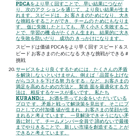
PDCAをより早く回すことで、早い結果につなが
り、次のアク ションを通じて、より良い結果が生ま
れます。スピードは、お 客さまのためになり、大き
な挑戦をすることができ、チームの ためにもなりま
す。 仮に失敗したとしても、早く小さく失敗するこ
とで、学習の機 会がたくさん生まれ、結果的に大き
な失敗を防いだり、成功の きっかけになります。
スピードは価値 PDCAをより早く回す スピード＆ス
ピード お客さまのためになる 大きな挑戦ができる #
挑戦
サービスをより良くするためには、たくさんの矛盾
を解決しな いといけません。例えば「品質を上げな
がらコストを下げる努 力をする」など、お客さまの
満足を高めるための方法と、製造 面を最適化する方
法は、相反するケースが多いです。 私たち
KURANDは、お酒を売ってお金をいただいている
プロで す。矛盾と戦って解決策を見出す。そこにプ
ロとしての付加価 値が生まれ、お客さまの笑顔が生
まれると考えています。 一見解決できそうにない矛
盾に対して、チームメンバー全員で 諦めないで最後
までやりきることで、新しい市場を創造するこ とが
できると考えています。