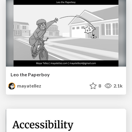
Leo the Paperboy
mayatellez
8
2.1k