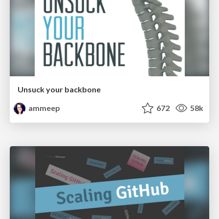
Unsuck your backbone
ammeep
672
58k