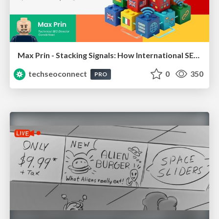
Max Prin - Stacking Signals: How International SEO Comes Together (And Falls Apart)
techseoconnect
0
350
PRO