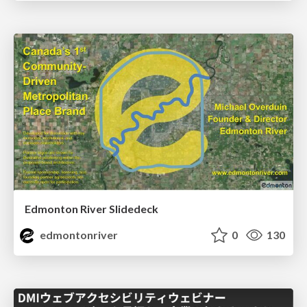
Edmonton River Slidedeck
edmontonriver
0
130