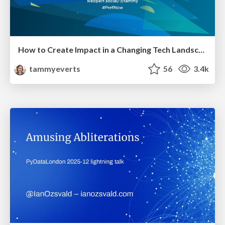
How to Create Impact in a Changing Tech Landscape [PerfNow 2023]
tammyeverts
56
3.4k