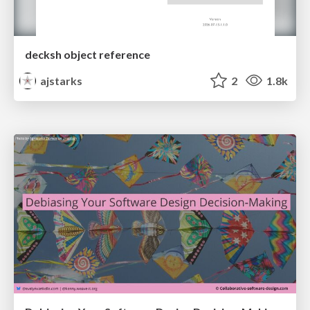
decksh object reference
ajstarks
2
1.8k