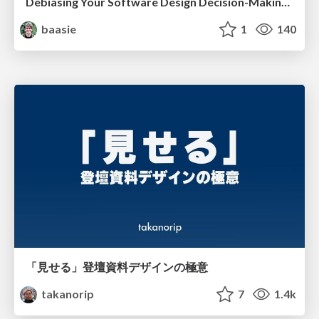
Debiasing Your Software Design Decision-Making @ Flowcon '26
baasie
1
140
「見せる」登壇資料デザインの極意
takanorip
7
1.4k