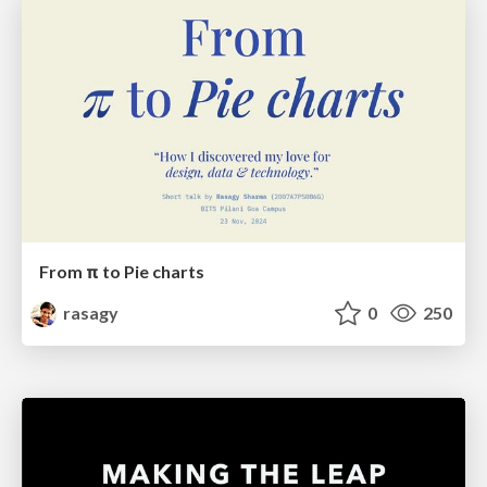
From π to Pie charts
rasagy
0
250