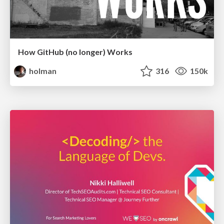
How GitHub (no longer) Works
holman
316
150k