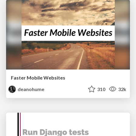
Faster Mobile Websites
deanohume
310
32k