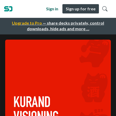
Sign in
Sign up for free
Upgrade to Pro
— share decks privately, control
downloads, hide ads and more …