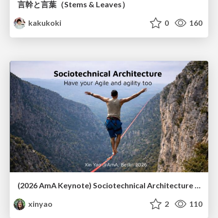
言幹と言葉（Stems & Leaves）
kakukoki
0
160
(2026 AmA Keynote) Sociotechnical Architecture - Having your Agile and agility too.pdf
xinyao
2
110