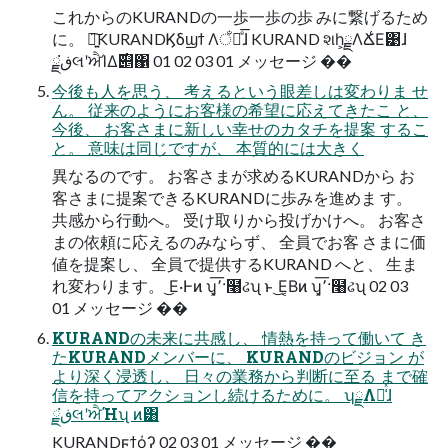
これからのKURANDの一歩一歩の歩 みに繋げるため
に。 ৽͍͠KURANDϏδϣϯ Λਁಁͤ͞ɺ KURAND શһ͕ྗΛՃ͑Ε͹ɺ
ྗڧ͘લʹਐΊΔ࣌୅΁ 01 02 03 01 メッセージ ��
今後も人を思う、 考えるという眼差しは変わりま せ
ん。 従来のようにお客様の希望に応えてきたこ と、
今後、 お客さまに新しい幸せのカタチを提案 するこ
と。 意味は同じですが、 本質的には大きく
異なるのです。 お客さまが求めるKURANDから お
客さまに提案できるKURANDに歩みを進めま す。
共感から行動へ。 受け取りから投げかけへ。 お客さ
まの依頼に応えるのみならず、 全員でお客 さまに価
値を提案し、 全員で提供するKURAND へと、 生ま
れ変わります。 ͜Ε·Ͱͷ ʮ͓٬͞·໨ઢʯ ͱ ͜Ε͔Βͷ ʮ͓٬͞·໨ઢʯ 02 03
01 メッセージ ��
KURANDの未来に共感し、 情熱を持って働いて き
たKURANDメンバーに、 KURANDのビジョン が
より深く浸透し、 日々の業務から判断に至る まで確
信を持ってアクションし続けるために。 ʮྗΛՃ͑ͯɺ
ྗڧ͘લʹਐΉʯ ͷ͸
KURANDϝϯόʔ 02 03 01 メッセージ ��