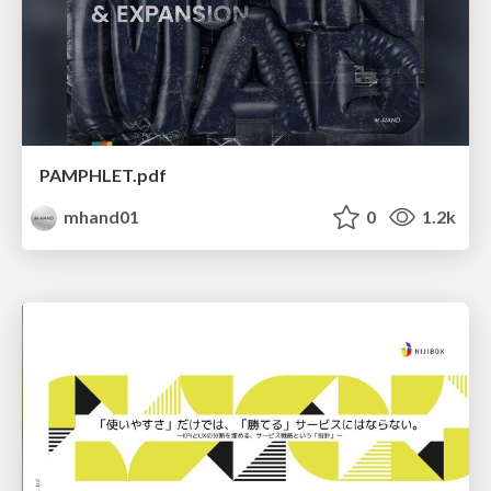
PAMPHLET.pdf
mhand01
0
1.2k