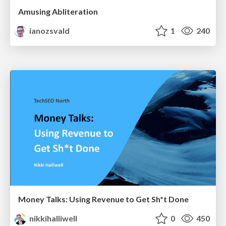
Amusing Abliteration
ianozsvald
1
240
Money Talks: Using Revenue to Get Sh*t Done
nikkihalliwell
0
450