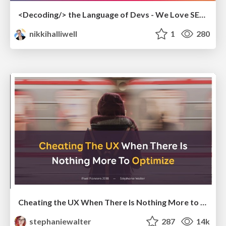
<Decoding/> the Language of Devs - We Love SEO 2024
nikkihalliwell
1
280
Cheating the UX When There Is Nothing More to Optimize - PixelPioneers
stephaniewalter
287
14k