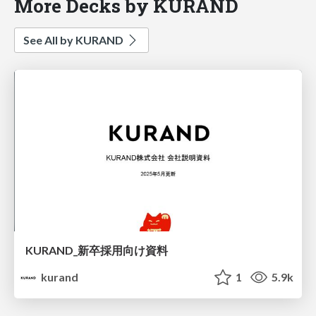
More Decks by KURAND
See All by KURAND
KURAND_新卒採用向け資料
kurand
1
5.9k