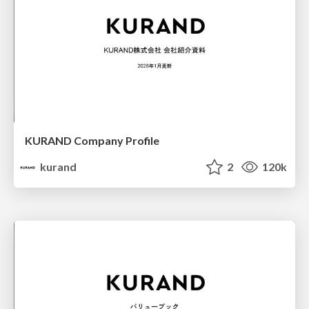
KURAND Company Profile
kurand
2
120k