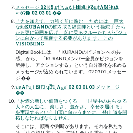
メッセージ 02 Ϗδϣϯʹڞײ͢Δ͚ͩ Ͱ͸ऑ͍ɻ ϏδϣϯΛࣗ෼ࣄԽ͢Δ
ϝϯόʔ΁ 02 03 01 ��
「力を加えて、 力強く前に進む」 ためには、 巨大
な船KURANDの舵を取る経営陣という操舵手 たち
から更に範囲を広げ、 船に乗るクルーたち がビジョ
ンに向かって稼働する必要がありま す。 この
VISIONING
Digital Bookには、 「KURANDのビジョンへ の共
感」 から、 「KURANDメンバー全員がビジョンを
所持し、 アクションする」 という自分事化を求める
メッセージが込め られています。 02 03 01 メッセー
ジ ��
ʮͷΑ͏ͳʯ Ͱ͸ͳ͘ɺ ʮΒ͠͞ʯ Λج४ʹ 02 03 01 03 メッセージ
��
「お酒の新しい価値をつくる」 「世界中のあらゆ る
人々の人生に、 楽しさ、 豊かさ、 幸せを届け る」
を実現するという山頂に向かうまでに、 登山 道を開
拓しなければなりません。
そこには、 順番 や判断があります。 それを私たち
は 「山の登り 方」 として話し合いを重ねました。