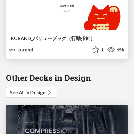
KURAND_バリューブック（行動指針）
kurand
1
65k
Other Decks in Design
See All in Design