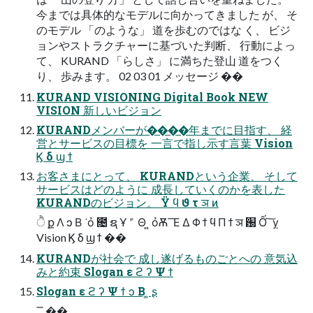
今までは具体的なモデルに向かってきました が、 そ
のモデル 「のような」 道を歩むのではな く、 ビジ
ョンやストラクチャーに基づいた判断、 行動によっ
て、 KURAND 「らしさ」 に満ちた登山 道をつく
り、 歩みます。 02 03 01 メッセージ ��
KURAND VISIONING Digital Book NEW
VISION 新しいビジョン
KURANDメンバーが����年までに目指す、 経
営とサービスの目標を 一言で指し示す言葉 Vision
Ϗ δ ϣ ϯ
お客さまにとって、 KURANDという企業、 そして
サービスはどのように 成長していくのかを表した
KURANDのビジョン。 Ϋ ϥ ϑ τ ञ ͷ
ੈ ք Λ ͻ Β ͘ ỏ ೔ ຊ Ұ ʹ ͗ Θ ͍ ỏѪ ͞ Ε Δ Φ ϯ ϥ Π ϯ ञ ԰ Ố ͠ ỵ
Vision Ϗ δ ϣ ϯ ��
KURANDが社会で 成し遂げるものごとへの 意気込
みと約束 Slogan ε ϩ ʔ Ψ ϯ
Slogan ε ϩ ʔ Ψ ϯ ͻ Β ͚ ʂ
͓ ͞ ͚ ��