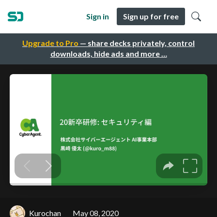
Sign in
Sign up for free
Upgrade to Pro
— share decks privately, control
downloads, hide ads and more …
Kurochan
May 08, 2020