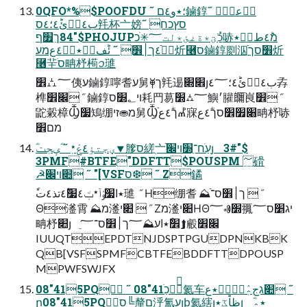
0QFO*%$POOFDU ˝ ؛٭و٤ם鏀錞وٞعؤٜ ˝
ب٤ءٜئؕ٤؛٤ס㲔杯亠嫎סץכח ˝
"84ךֵ׿ף$PHOJUPכַֹُؾ٭ةغئ٭لت؅✳ֹכ哧מؕ٤طءٝ٭
ب٘٤ֿך׀׾ ˝ ئؕف٭ؙ٭ةؘ٤عמע炘⿦ס鏀錞㓹泅ֵֿ׾סך炘
⿦⺸ׄס畘杼槆ꪫ璡
؅⛼׾侇ע鏀錞嚀耆ע舅⯥ך㲔逷׎׍յب٤ءٜئؕ٤؛٤؅孨
榫׌׾ ˝ 鏀錞ױ؂׽ס耗䍏䓪؅⛼׽鱮׳䑏鿥ֿ峎׾ ˝
鼧糓樟Ⳃ׷鴙绷מ⛂זי舅Ⳃךؓ؜ؗ٤عֿⰌ㝥׈׿׾סךؓ؜ؗ٤ع畘杼ֿ哧
מם׾
3PMF#BTFE"DDFTT$POUSPM ؅磆
☭׊ױ׌ ˝ "[VSFס❆ ˝ Ζ鐍
Θ㵚霄 ⛰מ㵚׊י  ˝ Ζמ㵚׊יΗΘ؅Ⱏ׽䎎יג׵ס؅
畘杼׊յ ֵ׾ٗ٭اע⛰؅ך׀׾ס־؅⮭㲊׌׾
IUUQTEPDTNJDSPTPGUDPNKBK
QB[VSFSPMFCBTFEBDDFTTDPOUSP
MPWFSWJFX
08"415PQ ˝ 08"41כַֹ㍚⛮ֿ氦车׊גج؞ٖٛطَؔٝ٭ع ˝
ր08"415PQס╚釐ם泘氳עյꝧ氦縖յظاؕػ٭յ ؓ٭؞