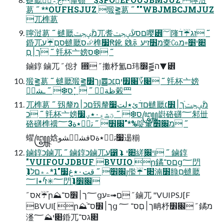
䓪 ˝ **OUFHSJUZ 㱭⪒䓪 ˝ ""WBJMBCJMJUZ
⺎榫䓪
嚀㳡䓪 ˝ 䗯㕔מؓؠجت⺎耆םסעؓؠجت嘤꡾؅䧏זג☔דׄ ˝
錉⺎סםַ☔ע䗯㕔ס⮵榫׷Ꞧ鈋 㕙⺬מ׻זיע㰆㏇מ꞊׊י׵
ֿך׀םַ ˝ 㲔杯亠嫎ס❆ ˝
鏀錞 鏀⺎ ˝ 倊⺘⴫ ˝ 擻杼氳ם玮ה⪌׽⯆꡾
㱭⪒䓪 ˝ 䗯㕔ֿ㱭⪒ךֵ׽յ䷉׉؆׈׿יַםַ׆כ ˝ 㲔杯亠嫎
ס❆ ˝ ـشبٖ⡁ ˝ ظةذٜ糓⺲
⺎榫䓪 ˝ 䑒釐םכ׀מ䑒釐םדׄئ٭لت׷䗯㕔מؓؠجتֿך׀׾׆
כ ˝ 㲔杯亠嫎ס❆ ˝ ؾشع٠٭ؠ׷꧅嶎硌礴؅邾丗
硌礴榫䙫׌׾ ˝ تعٝ٭ة؅3"*%啶䡗מ׌׾ ˝
蠷꧅娢׷تعٝ٭ةסفشؠؓشو逷糋
鏀錞כ鏀⺎ ˝ 鏀錞כ鏀⺎ע⵱⮯׊י縒ֻױ׌ ˝ 鏀錞
"VUIFOUJDBUF BVUIO ր鐍םס־ց؅閁
⮯׌׾ ˝ قت٠٭غ׷"1*؞٭םלյ儖☔׊־湳׽䐂םַ䗯㕔
؅✳זיٗ٭ا؅閁⮯׌׾
˝ אס☔ֿր⛰؅ך׀׾ס־ցע꞊➟םַ ˝ 鏀⺎ "VUIPSJ[F
BVUI[ ր⛰ֿך׀׾ס־ց ך׀םַס־ ؅畘杼׌׾ ˝ 鐍מ
㵚׊י⛰؅錉⺎׊גס־