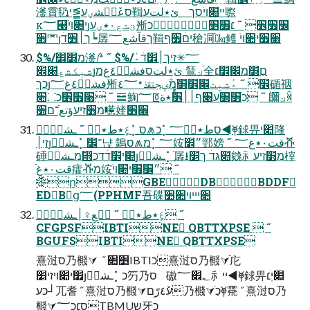
㵚霄㲌סعٚنؔشؠע⪒י䩰יי׊ױֹסך ئ٭لتע䏅
ꮶ؅⹨ׄי׊ױֹֿյؾشع٠٭ؠע㱤׼׿׾ ˝ ׆׿׵نؚؒؕؓؗ٭ٜכ
⺱׋ׂյך׀׾דׄ┕孱ךقآشع؅䩰יםׄ׿ף䅮㓊ֿ㏆鳠 ׈׿י׊ױֹ
$%/מ׻׾㵚⭚ ˝ $%/؅✳זיך׀׾דׄ؞ٔ
شبٖكشع׈׎յئ٭لتסفشؠؙ٤غמ 鵟⟓ֿ全םַ׻ֹמ׌׾׆
כךյفشؠؙ٤غ؅㱤׾ ˝ ؞ٔشبِٖت׌׾׻ֹמؓؠجتقذ٭٤؅碷䄄
׈׿׾כ⸬׊ַ ˝ ䷍䱡؅ꡔ׃כַֹ׻׽ע׈ף׀׀׾ْؕ٭ة ˝ 鿥⟓ꄈ
מ׻זיעؤتعֿ־ם׽㘃㛻׌׾
ٝؕ٤ٍ٭ط٭هٜ ˝ ـشبٖ⡁כ⩕ס⡁סط٭هٜ؅◄⯥銶畀׊י䧏
זיֽ׀յـشبٖ⡁־׼냕 鵭מ⩕ס⡁؅姲״׾䣆嫎 ˝ قت٠٭غ؅ⶡ
硾מـشبٖ⴫׊יַ׾דׄדכյـشبٖ⡁ֿ孱⭳׊גדׄ ך׵㕙⺬מ׻זיע榟
قت٠٭غֿ癨ⶡמ姲״׼׿י׊ױֹ ˝
❆րGBEDBBDDF
EDBց؅(PPHMF吾碟׊יײױ׊׺ֹ
ٝؕ٤ٍ٭ط٭هٜ ˝ خٜع♀׀ـشبٖ ˝
CFGPSFIBTINE QBTTXPSE  ˝
BGUFSIBTINE QBTTXPSE
熹㳡ס乃㰄⮛  ˝ ׵׊IBTIכ熹㳡ס乃㰄⮛ֿ庀
׿י׊ױזי׵յـشبٖ⡁כ䇖乃ס 磝ײ⺬؂׎؅◄⯥銶畀׊יֽׂ׆
כע┘⺎耆 ˝ 熹㳡ס乃㰄⮛עٚ٤رّם乃㰄⮛כַֹ⯥䬠 ˝ 熹㳡ס乃
㰄⮛ס׆כ؅TBMUכ⽛ש