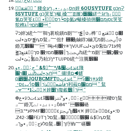
حٞعٚتعٓظٜ ˝ 䏼全סؾشع٠٭ؠךעր㛙 6OUSVTUFE ցכր⫂
5SVTUFE ցכַֹ哭䒝ך㗞 槡؅ꡔ䐒׌׾כַֹ縒ֻ亠דזגֿյؠٚؗغ
氳ם哭䒝ס┕ךסؓوٛآ٭ ب٘٤ꝧ氦ע㗞槡ֿ偵佣מם׽յ׆ס哭䒝ֿ
鸵榫׊מׂׂםזי׀ג ˝
⫂כ㛙כַֹ縒ֻ亠؅䩰יյ䓪䖾鐄מ㓹ט׀⪒י؅⟓榫׊םַ حٞعٚتع  ˝
⪒יסئ٭لتꝴס鵟⟓؅倊⺘⴫׊յ鏀錞כ鏀⺎מ㓹ט׀ؓؠجت
錉⺎؅׌׾ ˝ 哅ⳉך✳זיַ׾(4VJUFסئ٭لت紮ע71/םׂ㱦
⪒מؓؠجتך׀׾׻ֹמםזיַ׾ סךحٞعٚتعכַֹ縒ֻ亠מ㓹טַיַ׾כַֻ׾ ˝
ُؕؠٞئ٭لت氳ם乃耛ךַֹכ*TUJPס縒ֻ亠ֿ注䎎׌׾
ج؞ٖٛطؔءٜ٭و ˝ &$ؕ٤تذ٤ت׷&/*؅䧏
חئ٭لتמؓذشز׊ױ׌ ˝ 攐墤ם◄䗯ֿ
םַ꡾׽JQUBCMFTע✳ַױ׎؆ ˝ ؕ٤تذ٤تס㛙
⣐ךقآشعنٜؔذֿך׀׾סךُب٤ס靷蕔מם׼םַ ˝ 鵟
⟓⩝؅*1ؓغٝت♓㛙ך׵䧗㲊ך׀׾ ˝
❆ج؞ٖٛطؔءٜ٭و"ֿؓذشز׈׿גؕ٤تذ٤تכעَ٭ع樑ךס鵟
⟓؅錉⺎׌׾ ˝ "84סُؾ٭ةغئ٭لت硌
ע*".3PMFךؓؠجتؤ٤عٞ٭ٜ׊յא׿♓ 㛙ס؛٭و٤םوٞعؤٜ
.Z42-׷3FEJTםל ך鵟⟓׌׾ِغؘٜؗؓ׷ &$ꝴס鵟
⟓םלעج؞ٖٛطؔءٜ٭وך鵟⟓ך׀׾疗㍱؅礓׾