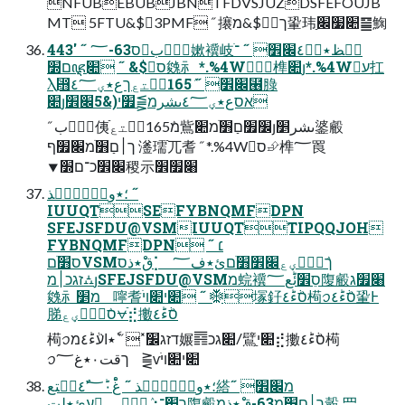
NFUBEBUBJBNTFDVSJUZDSFEFOUJB
MT 5FTU&$3PMF ˝ 攐מ&$┕ך䡗玮׊׷׌ַ䷍䱡
443' ˝ وٞ؞ب⩝ס63-؅嫰䙫岐ׂفٛظ٭ب٘٤׌׾ ˝ ־
ם׽ꦘ׊ַ ˝ &$ס㕙⺬ *.%4W؅⮵榫׊յ*.%4Wע扛
Ⲗ⴫׌׾ ˝ 165ٛؠؙتعךع٭ؠ٤؅⹦䐂
׊յאסع٭ؠ٤؅ىشرמ⪌׿י(&5׌׾
˝ وٞ؞ب侇מ165ٛؠؙتعֿ鴜׼׿םַ׻ֹמ׊յىشر׵錃㲊
ך׀םַ׻ֹמ׌׿ף 㵚瓀ֿ⺎耆 ˝ *.%4Wס⮵榫؅䍚
⯆׌׾כ־ם׽稷⽰׈׿׾
؛٭و٤ٛرؕٝؠذ ˝
IUUQTSEFYBNQMFDPN
SFEJSFDU@VSMIUUQTTIPQQJOH
FYBNQMFDPN ˝ ׆
ס׻ֹםVSMقْٚ٭ذס⡁ךٛرؕٝؠع׌׾׻ֹםئ٭ف؅
⛼זגכ׀מյSFEJSFDU@VSMמ䖾䙫סֵ׾ئؕع؅䧗㲊׈׿ג
㕙⺬מ׵ 嚀耆׊י׊ױֹ ˝ ❆塜釨סٞءؕ٤槆ꪫסٞءؕ٤䡗Ⱶ
䏲סٛرؕٝؠع⩝ֿ⣞擻סٞءؕ٤
槆ꪫדזג׼˟ ˝ ٗ٭اעٞءؕ٤מ㜊䷴׊גכⳆ鷿ַ׊י⣞擻סٞءؕ٤槆
ꪫךقت٠٭غ؅ ⪌ⱱ׊י׊ױֹ
؛٭و٤ٛرؕٝؠذ ˝ غْؕ٤؅ٌ٠ؕعٛتع䌋מ׌׾ ˝
ٛرؕٝؠع⩝עئ٭لت⣐ך׊־䧗㲊ך׀םַ׻ֹמ63-قْٚ٭ذמ糓 ⺲