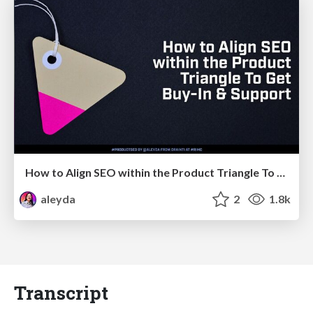
How to Align SEO within the Product Triangle To Get Buy-In & Support - #RIMC
aleyda
2
1.8k
Transcript