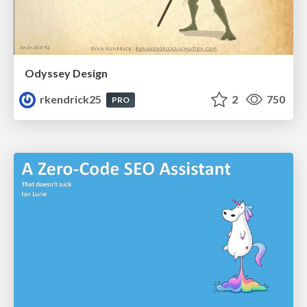
Odyssey Design
rkendrick25
2
750
PRO