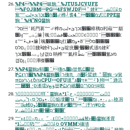
%P4%%P4䷍䱡 ˝ %JTUSJCVUFE
%FOJBMPG4FSWJDF ˝ 㛻ꄈסعٚنؔشؠ؅
鴜׽חׄ׾׆כךئ٭لت؅⮵榫┘耆מ׌׾ ˝ 4:/PPE䷍
䱡 ˝ %/4"NQ䷍䱡
˝ םל ˝ 耗䍏䓪؅⮵榫׌׾׆כךئ٭لتמ樟䅻ם靷蕔؅䫇ׄ
ג׽յؠٚشبٖ؅䌕׀颯׆׈׎׾ ˝ ؽَٜؕ٤ذؓؠجت׷فشنؒ؛
٭ف٭ٚ٤؅䌕׀颯׆׈׎׾յ扛꡾ٜ٭وמꢞ׼׎׾םל ˝
ؠٚؗغםלס䏼ꄈ鐐ꄋئ٭لتך啶疣׈׿יַ׾甙䢥מ㛻ꄈؓ
ؠجت׌׾׆כך냕갮ם 鞝榫؅氦榟׈׎׾ ˝ بتطّ氳מעゖ
갭ֿםַֿյؠٚؗغ滭榤׌׾
%%P4䷍䱡ע鞙ֻ׾ ˝ 侇ꝴֵג׽丗氬⫃֐丗
ⶉ⫃⭳׌דׄך%%P4䷍䱡ֿך׀׾侇♏ ׵ה؀؆鷿嫎  ˝ ䷍䱡⣐ע舅
⮆גהסؕ٤نٚךעםׂCPUOFU璡؅✳זיַ׾ג״⸉❫ֿ㱦ַ ˝ 逇㲹
؅⹨ׄ׾⣐ס㵚瓀ؤتعע丗ⶉ⫃ךע岷ױםַסך־ם׽⮆ֿ䖾ַ
نؚؒؕؓؗ٭ٜך䍧ׂ ˝ ䷍䱡⩕*1ؓغٝت؅نؚؒؕؓؗ٭ٜ ج؞ٖٛ
طؔءٜ٭وםל סٜ٭ٜך ؓؠجت焔塛מ׌׾ ˝ גד׊յؾشع٠٭ؠ䅮㓊
؅㏆鳠׌׾ذؕوס䷍䱡מ㵚׊יע䍏ַ ˝ 泘ס⯥ױך全
י׊ױזגعٚنؔشؠע⹨ׄ׾׊־םַ˟
هٚشؠٌ٭ٜٜ٭طؔ٤ء ˝ ٜ٭ذמٜ٭طؔ٤ء؅鴑ⱶ׊յ䷍䱡㵚霄
*1ؓغٝت㲌סعٚنؔشؠ؅ OVMMכַֹ攐墤
םؕ٤ذ٭نؘؕتמٜ٭طؔ٤ء׌׾قآشع؅䩰י׾ ˝ ䷍䱡