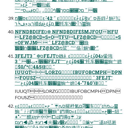
؅ⱶֻ׾ ˝ غْؕ٤ֿ㍾㲊
םסךֵ׿ףٛرؕٝؠع⩝סقتסײ؅⹨ׄ⹦׾ ˝ םל
ؤُ٤غؕ٤ةؘؠب٘٤ ˝ 42-ؕ٤ةؘؠب٘٤ס׻ֹמ⪌ⱱ⡁ס吾錞┘餉ֿ⸉㍔
ךئ٭ف┕ך䙫㍲׊ םַؤُ٤غֿ㲔车ך׀י׊ױֹ䷍䱡
NFNDBDIFEס❆ NFNDBDIFE$MJFOUHFU
LFZ@BCD=S=OTFULFZ@BCD=S
=OFWJM  ˝ LFZ@BCD؅⹦䐂
׌׾ח׵׽ֿLFZ@BCDמ鷿ֹ⡁؅傴׀鱮״י׊ױֹ
3FEJTס❆ ˝ 3FEJTס㕙⺬ע04ؤُ٤غؕ٤ةؘؠب٘٤ֿ䡗玮
׌׾آ٭تֵֿ׾ ˝ 3FEJT־׼04ؤُ٤غ؅㲔车׌׾䷍䱡亠嫎
$0/'*(4&5稴 ˝
IUUQTLORZGIBUFOBCMPHDPN
FOUSZ ˝ 3FEJT־
׼04ؤُ٤غ؅㲔车׌׾䷍䱡亠嫎4-"7&0'稴 ˝
IUUQTLORZGIBUFOBCMPHDPN
FOUSZ
خ٭بؙٜٔ٤ةؼؓٛ٤ء ˝ ☔ꝴס䑏杼氳םꣽ׷车Ⳃِتמחׄ׆׳䷍
䱡 ˝ ؛ٝ؛ٝ鍆堈׷䨕׽鱮״鍆堈׵خ٭بؙٜٔ٤ةؼؓٛ٤ءס┉牊 ˝
+"-؅醭זגր⧠⫃鍆堈ցע☽☔
◄ךעםַմْ٭ٜע׵ע׷☼◄ךע✳ ֻםַ ˝ ⹦䌕⩝؅逷זג䄆㟒
םْ٭ٜמ׻׽♿哅ֿ꽯׈׿⧠ⶡ⛣ס逇㲹ֿ⭳ג❆