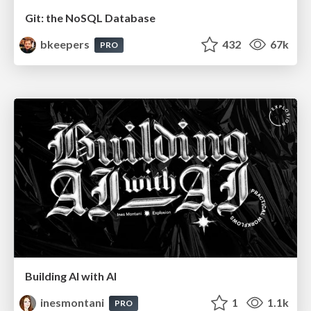
Git: the NoSQL Database
bkeepers
432
67k
PRO
Building AI with AI
inesmontani
1
1.1k
PRO