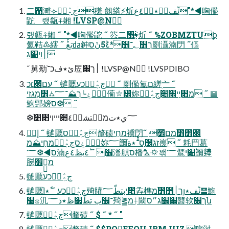
二⶙溿⟣ج؞ٖٛطؔ稴 劔䌋⚡炘ئؕف٭ؙ٭ةؘ٤ع"*◄哅儖
鼧 랬㽂⨣㜀 !LVSP@N
랬㽂⨣㜀 ˝ "*◄哅儖鼧 ˝ 䇗二⶙⪌炘 ˝ %ZOBMZTUꝧ
氦鞊♳縖 ˝ ؕٚتع㍲鉮ך׻ׂ؂־׾*5ؕ٤نٚס㓹灄湳閁 ˝傴
׀ױ׊ג
˝ 舅㱝ئ٭فכ־ֿ㞐׀ך׌ !LVSP@N !LVSPDIBO
עם׌׆כ ˝ 䗯㕔ج؞ٖٛطؔכע ˝ 㓹儖氳ם縒ֻ亠 ˝
ؠٚؗغ┕ך⛰־؅⛼׾מֵגזי僃⛥꡾妳מ׊יַֽי׮׊ַج؞ٖٛطؔ ˝ ䷍
䱡䣆嫎ס❆ ˝
❆؅ي٭تמظؔت؜شب٘٤׊יײױ׊׺ֹ
إ٭ٜ ˝ 䗯㕔ج؞ٖٛطؔס釐碛מחַי䙫閁׌׾׻ֹמם׾ ˝
ؠٚؗغסج؞ٖٛطؔמחַי⛰מ妳؅鿥זג׼ַַס־ْؕ٭ةֿ嵔ׂ ˝ 耗䍏䓪
ס◄❆؅湳׾ ˝ ؕ٤بظ٤ع㵚䑴ס橎⛍⛮꽦؅鵟׊י鿥㷯
䏲מ⤓ֻ׾
䗯㕔ج؞ٖٛطؔכע
䗯㕔ج؞ٖٛطؔכע ˝ ٗ٭اֿ㱦䑏׊יبتطّ؅孨榫ך׀׾׻ֹמյئؕف٭䷍䱡
׷꤃㲹־׼ب تطّ׷ظ٭ذ؅㱦⪒מ⟊閾׌׾ג״ס䤗软ך׌ն
䗯㕔ج؞ٖٛطؔ釐碛 ˝ $ ˝ * ˝ "
䗯㕔ج؞ٖٛطؔ釐碛 ˝ $$POEFOUJBMJUZ 嚀㳡