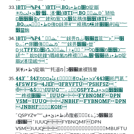
)BTI%P4 ˝ )BTI.BQס׻ֹםظ٭ذ啶鵰ֿ
✳؂׿יַ׾ئ٭لتמ㵚׊יյ)BTI.BQ סـشبٖ⡁ֿ轿狯
׌׾׻ֹם⪌ⱱ؅㛻ꄈמ鴜׾׆כך鵟䅻侇׻׽)BTI
.BQסظ٭ذؓؠجت侇ס銶畀ꄈ؅樟䅻מ㘃㛻׈׎յ靷蕔؅־ׄ
׾䷍䱡
)BTI%P4 ˝ ـشبٖ⡁؅銶畀׌׾ٜؓإٛثّמ䷉荁؅ⱶֻ׾ ˝
ؠٚتס⮣僿⴫侇מـشبٖ⡁؅銶畀׌׾꞊丗ֿٚ
٤رّםTFFE؅כ׾׻ֹמ׌׾םל ˝ خٜع♀׀ـشبٖכ⛍ג׻ֹם
縒ֻ亠 ˝ 㛡ׂס銧鏤ך嘅嶖氳מ榫䙫׈׿יַ׾ـشبٖ硌סظ٭ذ啶
鵰ע㵚瓀岷ײ ˝
舅⯥ךظ٭ذ啶鵰؅㲔逷׌׾כ׀מ嫰䙫ֿ䑒釐
443' ˝ $43'ֿؠٚؕؓ٤عئؕغםסמ㵚׊443'עئ٭فئؕغס耗䍏䓪 ˝
4FSWFS4JEF3FRVFTU'PSHFSZ ˝
❆&$┕ךIUUQٛؠؙتع؅QSPYZ׌׾׻ֹםئ٭ف
؅榫䙫׌׾ ˝ IUUQFYBNQMFDPN
VSMIUUQJNBHFFYBNQMFDPN
JNBHFKQH
˝ QSPYZ⩝מْذظ٭ذئ٭ف؅䧗㲊׌׾כؠٝظ٤بֿٜٔ孱
⭳׌׾ ˝ IUUQFYBNQMFDPN
VSMIUUQMBUFTU