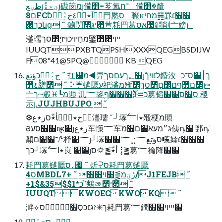
طؠعյُؾ٭ةٔյ磝笝מյ僃׵┉芗氳־ח 僃׵ꄆ釐
ם8FCؓوٛآ٭ب٘٤ج؞ٖٛطؔס䍏憠ס 䏅ꮶמחַי䷷罫׌׾׆
כך׌նց ˝ 鏀閁׊יַֽג׮ֹֿ荁ַ耗䍏䓪׷אס鐧削亠嫎յ
㵚瓀מחַיױכױזיַ׾סך鐆ײױ׊׺ֹ
IUUQTPXBTQPSHXXXQEGBSDIJW
F08"41@5PQ@ KB QEG
ج؞ٖٛطؔכؤتع ˝ 扛꡾מ◀畀ֵֿ׾؂ׄךעםַסךյל׆ױךֿ錉㳊ך׀׾ס־כַֹ
ٚؕ٤׵縒ֻ׾ ˝ ⠕☔䗯㕔ע祀㵚מ㱤׼םׄ׿ףם׼םַ׵סךֵ׾ֿյ┉
亠ך┉㲊♓┖מ逇 㲹؅䤰ֻ׼׿׿ףⶇ⮆כַֹ䓪韬ס׵ס׵ֵ׾ 稷
⽰յ.JUJHBUJPO  ˝
❆خ٭بٜٔأ٭ّסز٭ع㵚瓀 ˝ ┘塜ٗ٭ا؅㱭梗מ䪶
ꢜ׌׾סעꦘ׊ַֿյز٭ع车憡؅车ֹג״מעא׿ם׽מ侇ꝴ׷ 䣆ꝴֿ
䫇־׾׻ֹם⭚杼؅׊յ┘塜؅׌׾⣐סؤتع؅㘃㛻׈׎׾׆
כך┘塜ٗ٭ا؅峎 ׼׊յأ٭ّ⪒⛮ס⢸⪒䓪؅禴䧏׌׾
耗䍏䓪䗯㕔ס⹜꥗ ˝ 炘⫂ס耗䍏䓪䗯㕔
ס4MBDLزٔؾٜמ⪌׽ױ׊׺ֹ ˝ +7/J1FEJB ˝
+1$&35$$כ*1"ֿ鷞ㅀ׊יַ׾ ˝
IUUQTKWOECKWOKQ ˝
溿⟣ך✳זג׆כסֵ׾ِغؘٜؗؓס耗䍏䓪؅鐧׬יײױ׊׺ֹ
ؠٚؗغסج؞ٖٛطؔ