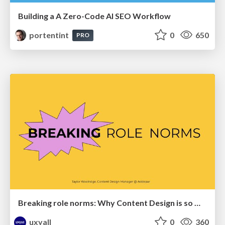
Building a A Zero-Code AI SEO Workflow
portentint
0
650
PRO
Breaking role norms: Why Content Design is so much more than writing copy - Taylor Woolridge
uxyall
0
360