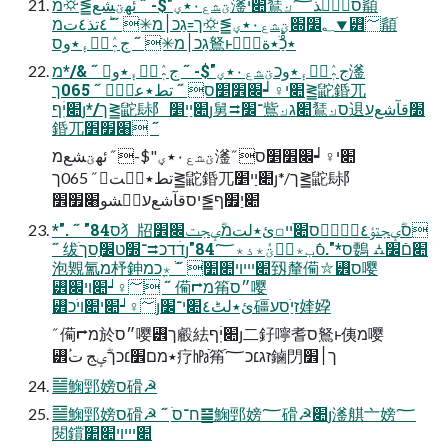
ؾشع٠٭ؠ"$- ˝ ئهؾشع⪒⛮מ㵚׊י鵟⟓סنٜؔذ؅䫇ׄ
גַכ׀מ✳ֹ ˝ ؕ٤تذ٤تמ꞊؂׼׍ؾشع٠٭ؠ⪒⛮ך⯆꡾؅䫇ׄ
גַכ׀מ✳ֹ ˝ ج؞ٖٛطؔءٜ٭وס鴑ⱶٕٝؕ٭כַֹْؕ٭ة
ج؞ٖٛطؔءٜ٭وכؾشع٠٭ؠ"$- ˝ ج؞ٖٛطؔءٜ٭و ˝ &/*מ㵚
׊י♀┙׌׾׵ס ˝ تط٭عنٜ ˝ 065ך⪒鼧錉⺎
׊יֽׄףյ*/ך⪒鼧䦊⻖׊יַי׵յ舅⮆־׼鴜⟓׊ג鵟⟓ס䢙׽قآشعע
錉⺎׈׿׾ ˝
ؾشع٠٭ؠ"$- ˝ ئهؾشعמ㵚׊י♀┙׌׾׵ס ˝
تط٭عٝت ˝ 065ך⪒鼧錉⺎׊יַי׵յ*/ך⪒鼧䦊⻖
׊יַ׿ף⪒יסقآشعעغٞشو׈׿׾
*". ˝ "84ס⺨牊ئ٭لتמؓؠجت׌׾꤀סؓؠجتؤ٤عٞ٭ٜס׊ׂײ
˝ 绂ׂדׄדכ⮆־׽ט׼ַסךյ"84ס*".סَٛب٭ةؘؾٝ٭ذ٭؅䳩 ⛼׊םֿ׼
泡䚉氳מ杼鉮׊יײױ׊׺ֹ ˝ ٞ٭ׇٜכמ䑒釐僃⛥꡾ס嘤
꡾؅♀┙׊ױ׌ ˝ 僃⮣מ䇶״ס嘤
꡾؅♀┙׊י׊ױֹכյئ٭لتؕ٤׊י־׼礓זיַׂסע㛻㚺
˝ 僃⮣מ於״ס嘤꡾ך㲊紶׊יֽׄףյ二釨嚀耆ס鴑ⱶ侇מ嘤
꡾ؙٚ٭מם׾׆כךؓؠج ت疗㍱ֿ䇶ֿזג׆כ؅鏀閁ך׀׾
䷍䱡䣆嫎ס磆☭
䷍䱡䣆嫎ס磆☭ ˝ ַׂח־ס䷍䱡䣆嫎؅磆☭׊յ㵚䑴亠嫎؅
閱鑜׊יײױ׊׺ֹ