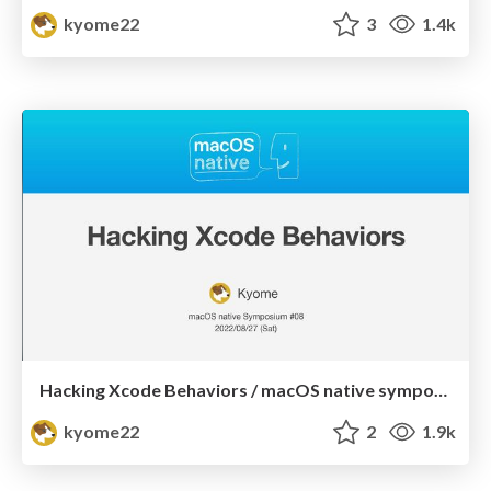
kyome22
3
1.4k
Hacking Xcode Behaviors / macOS native symposium #08
kyome22
2
1.9k