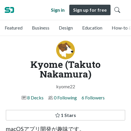
Sign in
Sign up for free
Featured
Business
Design
Education
How-to &
Kyome (Takuto
Nakamura)
kyome22
8 Decks
0 Following
6 Followers
1 Stars
macOSアプリ開発が趣味です。