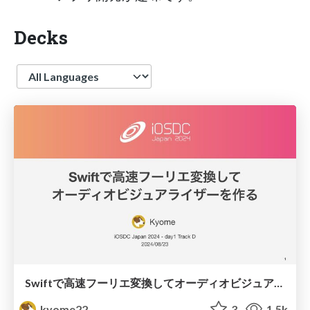
Decks
Language
Swiftで高速フーリエ変換してオーディオビジュアライザーを作る / iOSDC Japan 2024 Day1 Track D
kyome22
3
1.5k