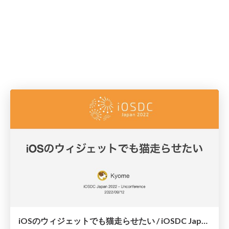
iOSのウィジェットでも猫走らせたい / iOSDC Japan 2022 Day2 Unconference