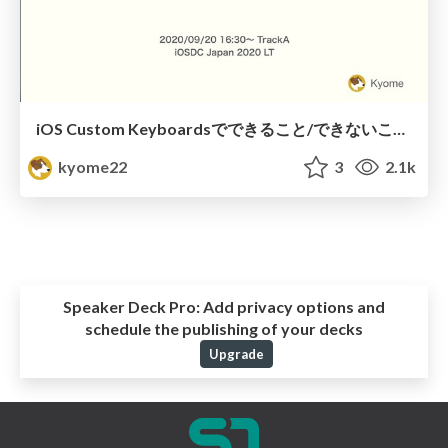
iOS Custom Keyboardsでできること/できないこと/やってはいけないこと / iOSDC Japan 2020 LT
kyome22
3
2.1k
Speaker Deck Pro:
Add privacy options and
schedule the publishing of your decks
Upgrade