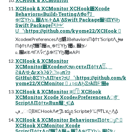
XCHook & XCMonitor
XCHook & XCMonitor XCHook͸Xcode
BehaviorsͷBuildͱTestingΛϑοΫͯ͠ɺ
֎෦ΞϓϦʹ௨஌Λૹ৴Ͱ͖ΔΑ͏ʹ͢ΔSwift Package੡ϥΠϒϥϦ
Swift Packageͱͯ͠ར༻
Մೳɿhttps://github.com/kyome22/XCHook 􀐛
XcodeͷPreferencesΛॻ͖׵͑ͯɺBehaviorsΠϕϯτʹScriptΛࢦఆ
ΠϕϯτΛղऍͯ͠৘ใ੔ܗˍ֎෦ΞϓϦʹ޲͚ͯ௨஌ૹ৴
௨஌ͷड৴पΓΛ؆୯ʹ͢Δ֎෦ΞϓϦ޲͚ͷAPI
XCHook & XCMonitor
XCMonitor͸XcodeͷϏϧυͱςετͷΠϕϯτΛ؂ࢹͯ͠
ϩάΛऩूͰ͖Δϝχϡʔόʔৗறܕπʔϧ
GitHub͔ΒΞϓϦΛΠϯετʔϧՄೳɿhttps://github.com/k
yome22/XCMonitor 􁓵 ɹ ঢ়ଶΛϦΞϧλΠϜʹ൓ө
XCHook & XCMonitor ऴ͓ྃͯ͘͠ 􀐛 XCHook
XCMonitor Xcode XcodeͷPreferencesΛ্ॻ͖ͯ͠
ScriptΛ֤ΠϕϯτͷRun߲໨ʹࢦఆ͢Δ
؀ڥઃఆ͔ΒXCHookΛ༗ޮʹ͢Δ ಋೖฤ Scriptͷ࣮ߦʹඞཁͳԼ४උΛ͢Δ
XCHook & XCMonitor BehaviorsͷΠϕϯτൃՐ 􀐛
XCHook XCMonitor Xcode
Script͕ΠϕϯτΛղऍͯ͠৘ใΛ੔ܗ ৘ใΛ֎෦ΞϓϦʹ௨஌ͱͯ͠ૹ৴