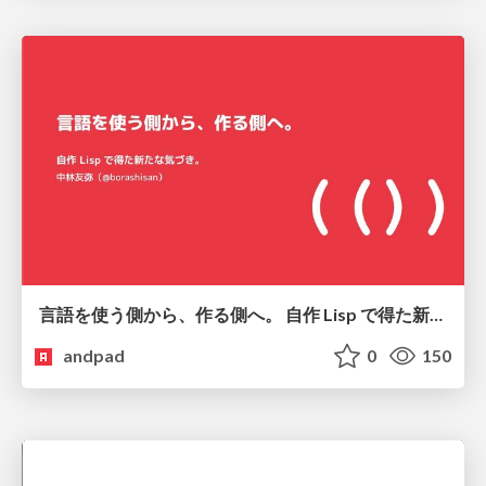
言語を使う側から、作る側へ。 自作 Lisp で得た新たな気づき。
andpad
0
150