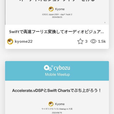
Swiftで高速フーリエ変換してオーディオビジュアライザーを作る / iOSDC Japan 2024 Day1 Track D
kyome22
3
1.5k