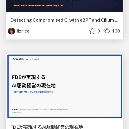
Detecting Compromised CI with eBPF and Cilium Tetragon
lizrice
0
130
FDEが実現するAI駆動経営の現在地