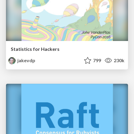
Statistics for Hackers
jakevdp
799
230k