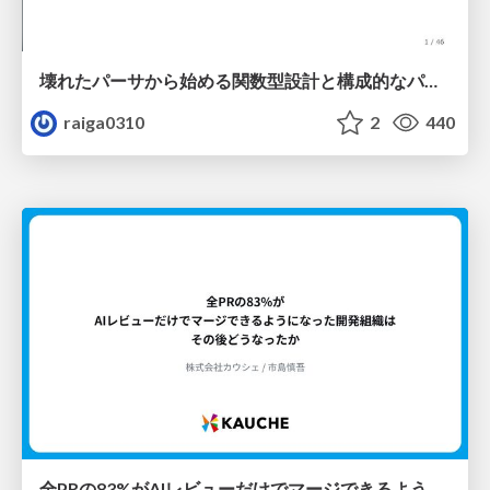
壊れたパーサから始める関数型設計と構成的なパーサ #fp_matsuri
raiga0310
2
440
全PRの83%がAIレビューだけでマージできるようになった開発組織はその後どうなったか