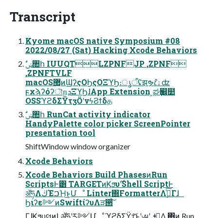
Transcript
Kyome macOS native Symposium #08
2022/08/27 (Sat) Hacking Xcode Behaviors
,ZPNFTVLF
macOS޲͚ͷϢʔςΟϦςΟΞϓϦ։ൃऀʢझຯ݉෭ۀʣ
ϝχϡʔόʔৗறܕΞϓϦɺApp Extension ͕ಘҙ෼໺
OSSϓϩδΣΫτӡӦʹνϟϨϯδத
HandyPalette color picker ScreenPointer
presentation tool
ShiftWindow window organizer
Xcode Behaviors
Xcode Behaviors Build PhasesͷRun
ScriptsͰ͸ TARGETͷϏϧυ࣌ʹShell ScriptͰ
ॲཧΛڬΈࠐΉ͜ͱ͕Մೳ Linter΍FormatterΛ࣮ߦͨ͠Γɺ
Ϧιʔε༻ͷSwiftίʔυΛੜ੒ͨ͠
ΓɺϏϧυલͷԼॲཧʹར༻Մೳ ϓϩδΣΫτ͝ͱʹݸผʹࢦఆ͢Δ ΋ͷ Run