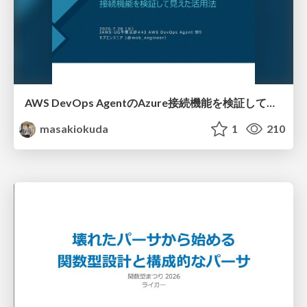
AWS DevOps AgentのAzure接続機能を検証して見えた活用法／Use Cases Verified for the AWS DevOps Agent's Azure Connectivity Feature
masakiokuda
1
210