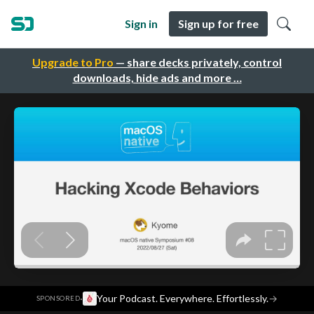
Sign in
Sign up for free
Upgrade to Pro
— share decks privately, control
downloads, hide ads and more …
·
Your Podcast. Everywhere. Effortlessly.
→
SPONSORED