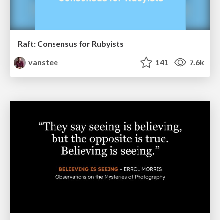
Raft: Consensus for Rubyists
vanstee
141
7.6k