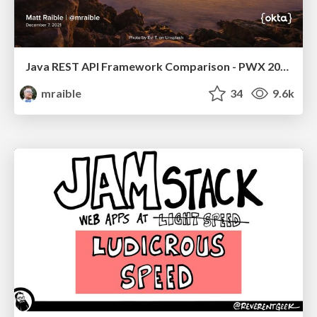
Java REST API Framework Comparison - PWX 2021
mraible
34
9.6k