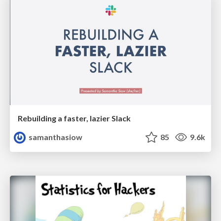
Rebuilding a faster, lazier Slack
samanthasiow
85
9.6k