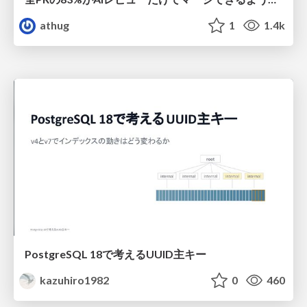
athug
1
1.4k
PostgreSQL 18で考えるUUID主キー
kazuhiro1982
0
460