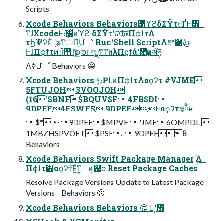
Scripts
Xcode Behaviors Behaviors͸ϓϩδΣΫτ୯ҐͰ͸
ͳ͘ɺXcodeͰ։͘͢΂ͯͷϓϩ δΣΫτʹରͯ͠ɺ֤छΠϕϯτΛ
τϦΨʔͱ༷ͨ͠ʑͳઃఆ͕Մೳ RunʹShell ScriptΛొ࿥͢Δ͜ͱ
ͰɺΠϕϯτͷ։࢝ɾ੒ޭɾࣦഊɾ ग़ྗͳͲͷλΠϛϯάʹ೚ҙͷॲཧ
Λ࣮ߦՄೳ Behaviors 😀
Xcode Behaviors ݱঢ়ҎԼͷΠϕϯτΛαϙʔτ #VJME
5FTUJOH 3VOOJOH
(16'SBNF$BQUVSF 4FBSDI
9DPEF4FSWFS 9DPEFͰαϙʔτऴྃʁ
 $* 9DPEF$MPVE  'JMF 6OMPDL 
1MBZHSPVOET $PSF.- 9DPEF͔Β
Behaviors
Xcode Behaviors Swift Package Managerʹؔ͢Δ
Πϕϯτ͸αϙʔτ͞Ε͍ͯͳ͍ ͷ͕࢒೦ Reset Package Caches
Resolve Package Versions Update to Latest Package
Versions Behaviors 🫤
Xcode Behaviors Behaviors 🤔 Կ͔ʹ࢖͑ͦ͏