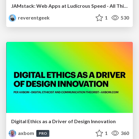
JAMstack: Web Apps at Ludicrous Speed - All Things Open 2022
reverentgeek
1
530
Digital Ethics as a Driver of Design Innovation
axbom
1
360
PRO