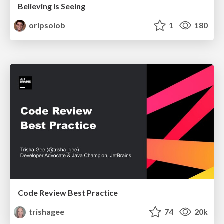
Believing is Seeing
oripsolob
1
180
Code Review Best Practice
trishagee
74
20k