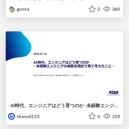
gonta
2
260
AI時代、エンジニアはどう育つのか -未経験エンジニアの成長を間近で見て考えたこと-
thasu0123
0
210