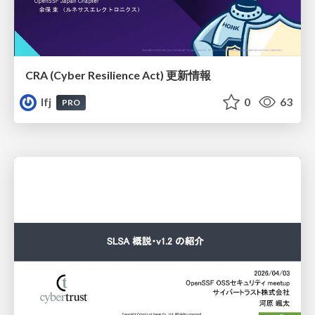
CRA (Cyber Resilience Act)​ 更新情報
lfj
0
63
PRO