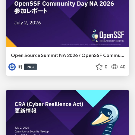
Open Source Summit NA 2026​ /​ OpenSSF Community Day NA 2026 参加レポート
lfj
0
40
PRO