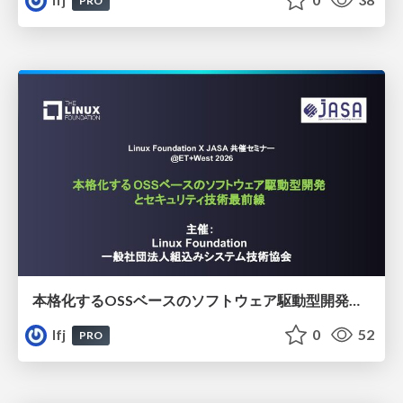
PRO
本格化するOSSベースのソフトウェア駆動型開発とセキュリティ技術最前線​
lfj
0
52
PRO