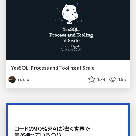
YesSQL, Process and Tooling at Scale
rocio
174
15k