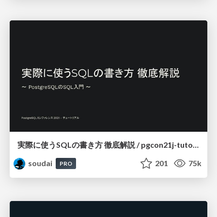
実際に使うSQLの書き方 徹底解説 / pgcon21j-tutorial
soudai
201
75k
PRO