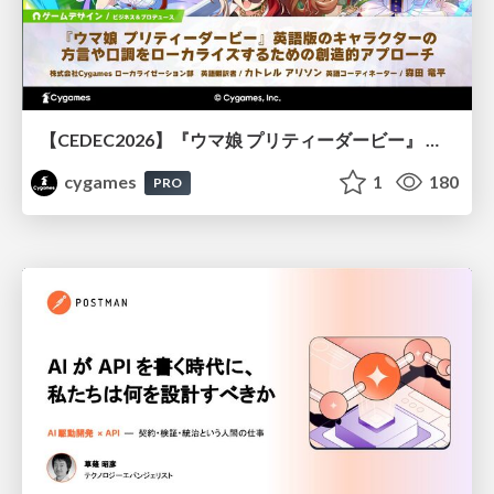
【CEDEC2026】『ウマ娘 プリティーダービー』 英語版のキャラクターの方言や口調をローカライズするための創造的アプローチ
cygames
1
180
PRO