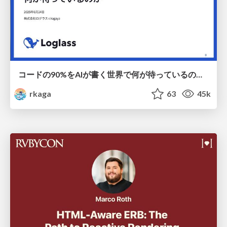
コードの90%をAIが書く世界で何が待っているのか / What awaits us in a world where 90% of the code is written by AI
rkaga
63
45k