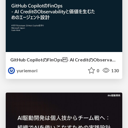
GitHub CopilotのFinOps - AI CreditのObservabilityと価値を生むためのエージェント設計
yuriemori
0
130