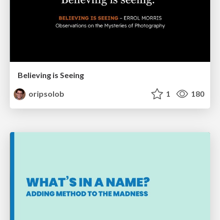
Believing is Seeing
oripsolob
1
180