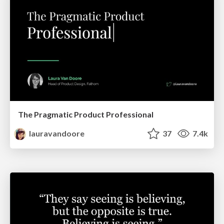
The Pragmatic Product Professional
lauravandoore
37
7.4k