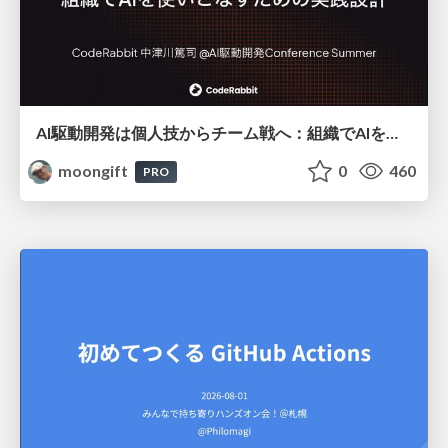
AI駆動開発は個人技からチーム戦へ：組織でAIを使いこなすための実践設計
moongift
0
460
PRO