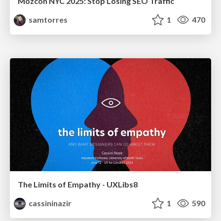
Mozcon NYC 2025: Stop Losing SEO Traffic
samtorres
1
470
The Limits of Empathy - UXLibs8
cassininazir
1
590