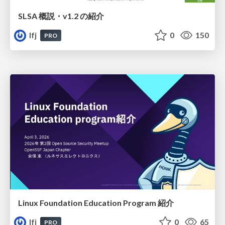
SLSA 概説・v1.2 の紹介
lfj
0
150
PRO
Linux Foundation Education Program 紹介
lfj
0
65
PRO