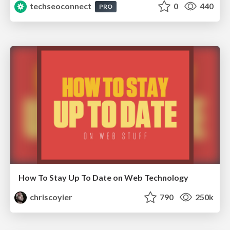
techseoconnect
0
440
PRO
How To Stay Up To Date on Web Technology
chriscoyier
790
250k