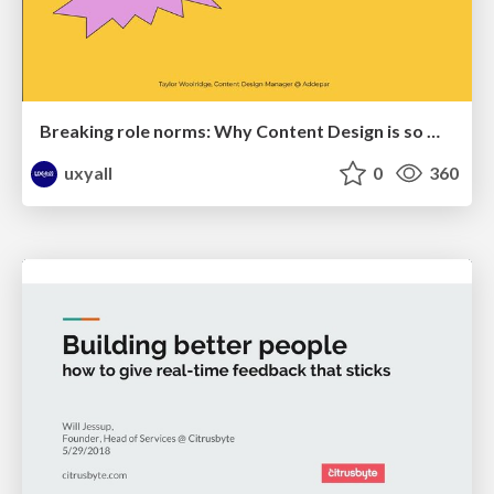
Breaking role norms: Why Content Design is so much more than writing copy - Taylor Woolridge
uxyall
0
360