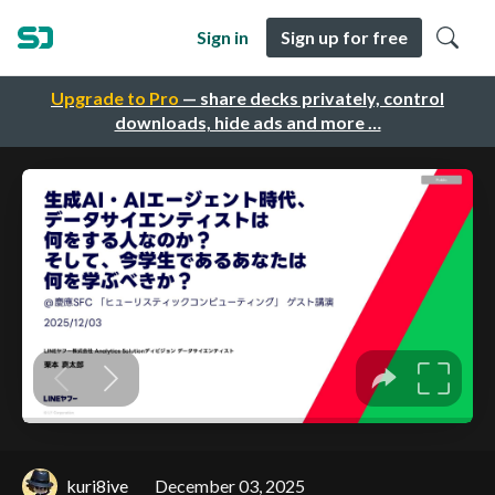
Sign in
Sign up for free
Upgrade to Pro
— share decks privately, control
downloads, hide ads and more …
kuri8ive
December 03, 2025