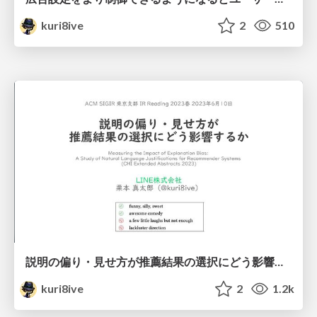
kuri8ive
2
510
説明の偏り・見せ方が推薦結果の選択にどう影響するか
kuri8ive
2
1.2k