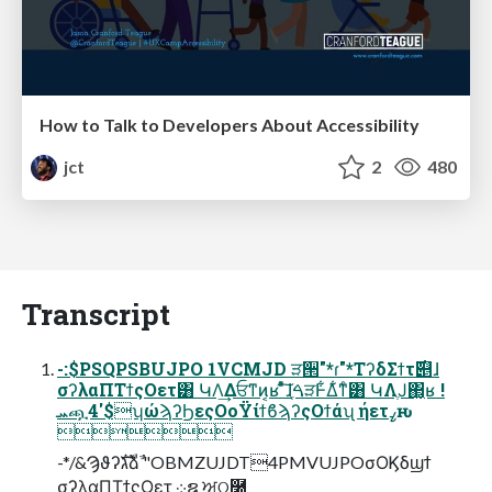
How to Talk to Developers About Accessibility
jct
2
480
Transcript
-:$PSQPSBUJPO 1VCMJD ੜ੒"*ɾ"*ΤʔδΣϯτ࣌୅ɺ
σʔλαΠΤϯςΟετ͸ ԿΛ͢Δਓͳͷ͔ʁ ͦͯ͠ɺࠓֶੜͰ͋Δ͋ͳͨ͸ ԿΛֶͿ΂͖͔ʁ !
ܚጯ4'$ʮώϡʔϦεςΟοΫίϯϐϡʔςΟϯάʯ ήετߨԋ

-*/&Ϡϑʔגࣜձࣾ "OBMZUJDT4PMVUJPOσΟϏδϣϯ
σʔλαΠΤϯςΟετ ܀ຊ ਅଠ࿠