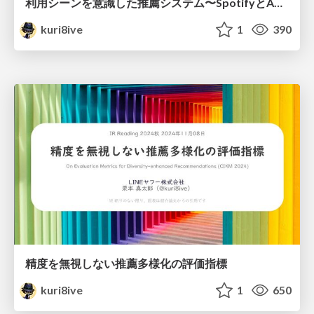
利用シーンを意識した推薦システム 〜SpotifyとAmazonの事例から〜
kuri8ive
1
390
精度を無視しない推薦多様化の評価指標
kuri8ive
1
650