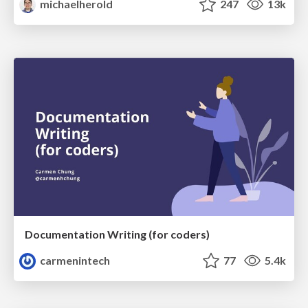
michaelherold
247
13k
Documentation Writing (for coders)
carmenintech
77
5.4k