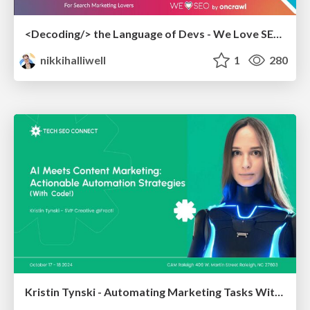
<Decoding/> the Language of Devs - We Love SEO 2024
nikkihalliwell
1
280
Kristin Tynski - Automating Marketing Tasks With AI