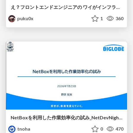
え？フロントエンドエンジニアの ワイがインフラも！？
puku0x
1
360
NetBoxを利用した作業効率化の試み_NetDevNight4
tnoha
0
470