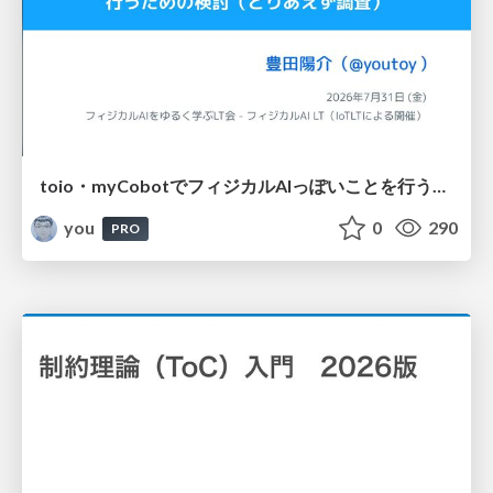
toio・myCobotでフィジカルAIっぽいことを行うための検討（とりあえず調査） / フィジカルAI LT（IoTLTによる開催）
you
0
290
PRO