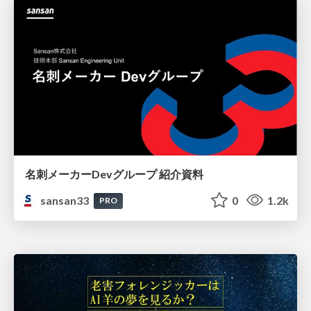
名刺メーカーDevグループ 紹介資料
sansan33
0
1.2k
PRO