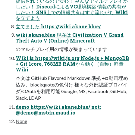
提供されているので安心！ みんなでマルチプレイが
したい！ DiscordによるVC環境構築 情報の共有が
したい！ SNS上での情報共有はすぐ流れがち Wiki
を立てよう
立てました https://wiki.akane.blue/
wiki.akane.blue 現在は Civilization V Grand
Theft Auto V (Online) Minecraft
のマルチプレイ用の情報が集まっています
Wiki.js https://wiki.js.org Node.js + MongoDB
+ Git 1core, 768MB RAMから動く（自称）軽量
Wiki
本文は GitHub Flavored Markdown 準拠 +α 動画埋め
込み、blockquoteの色付け 様々な外部認証プロバイ
ダ/OAuthを利用可能 Google, MS, Facebook, GitHub,
Slack, LDAP
demo https://wiki.akane.blue/ not:
@
demo@mstdn.maud.io
None