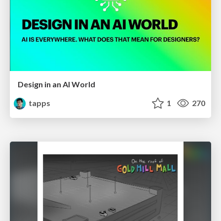
Design in an AI World
tapps
1
270