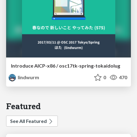
Introduce AICP-x86 / osc17tk-spring-tokaidolug
lindwurm
0
470
Featured
See All Featured