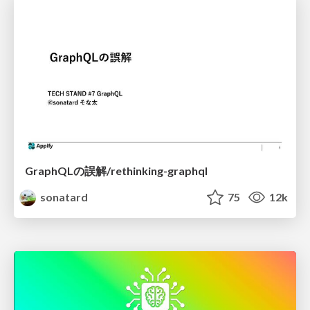
GraphQLの誤解/rethinking-graphql
sonatard
75
12k