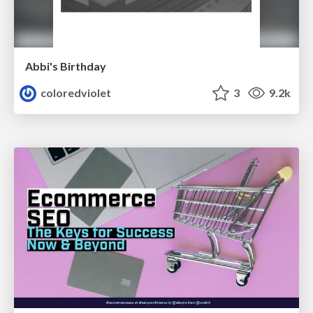
Abbi's Birthday
coloredviolet
3
9.2k