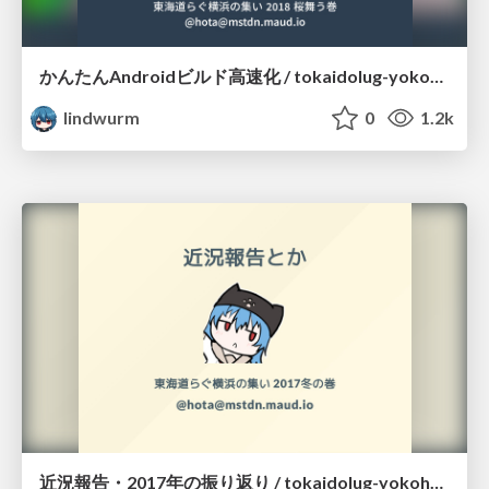
かんたんAndroidビルド高速化 / tokaidolug-yokohama-201803
lindwurm
0
1.2k
近況報告・2017年の振り返り / tokaidolug-yokohama-201712