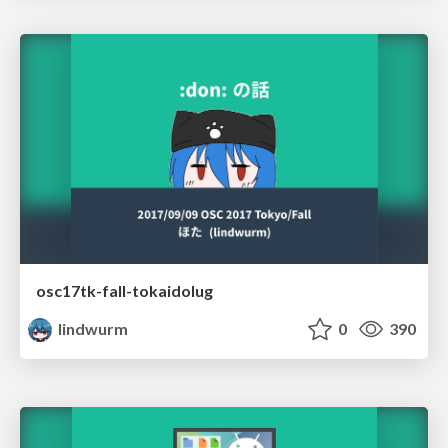
osc17tk-fall-tokaidolug
lindwurm
0
390