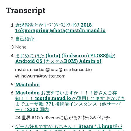
Transcript
近況報告とか ｵｰﾌﾟﾝｿｰｽｶﾝﾌｧﾚﾝｽ 2018
Tokyo/Spring @
hota@mstdn.maud.io
自己紹介
None
まじめに ほた (hota) (lindwurm) FLOSS翻訳
Android OS (カスタムROM) Admin of
mstdn.maud.io @
hota@mstdn.maud.io
@
lindwurm@twitter.com
Mastodon
Mastodon おぼえていますか ！！！皆さんご存
知！！！ mstdn.maud.io の運用してます おかげさ
までユーザ数: 771 接続済インスタンス（他サーバ
ー）: 2302 国内
#4 世界 #10 fediverseに広がるｱｶﾈﾁｬﾝｶﾜｲｲﾔｯﾀｰ
ゲーム好きですか もちろん！ SteamもLinux版が