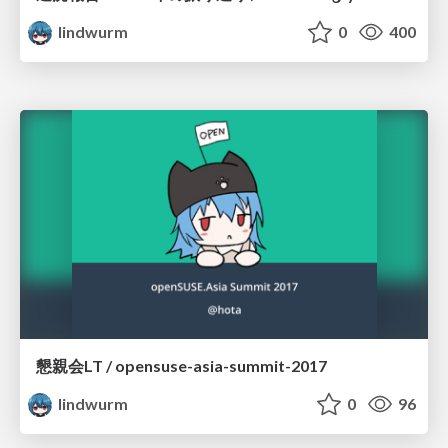
lindwurm
0
400
懇親会LT / opensuse-asia-summit-2017
lindwurm
0
96