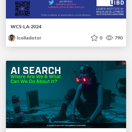
WCS-LA-2024
lcolladotor
0
790