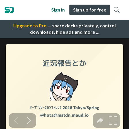
Sign in
Sign up for free
Upgrade to Pro
— share decks privately, control
downloads, hide ads and more …