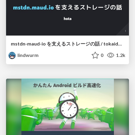
mstdn-maud-io を支えるストレージの話 / tokaidolug-yokohama-201905
lindwurm
0
1.2k