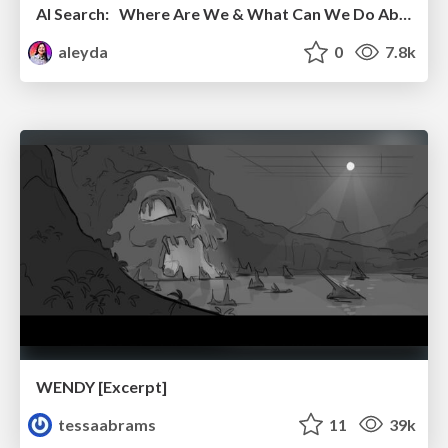
AI Search: Where Are We & What Can We Do About It?
aleyda
0
7.8k
WENDY [Excerpt]
tessaabrams
11
39k