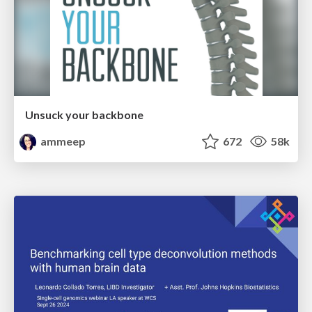
Unsuck your backbone
ammeep
672
58k