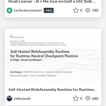
Noah Learner - AI + Me: how we built a GSC Bulk Export data pipeline
techseoconnect
0
340
PRO
Self-Hosted WebAssembly Runtime for Runtime-Neutral Checkpoint/Restore in Edge–Cloud Continuum
chikuwait
0
680