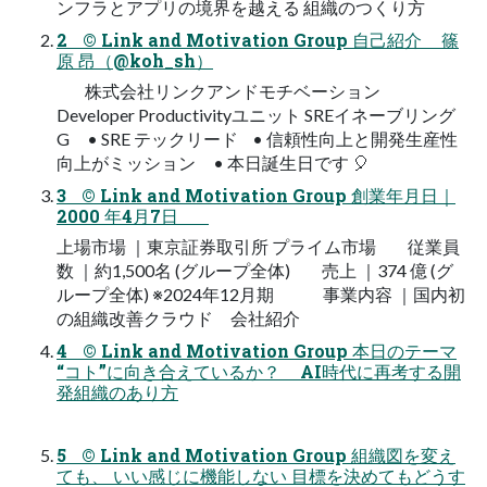
ンフラとアプリの境界を越える 組織のつくり方
2 © Link and Motivation Group 自己紹介 篠
原 昂（@koh_sh）
株式会社リンクアンドモチベーション
Developer Productivityユニット SREイネーブリング
G • SRE テックリード • 信頼性向上と開発生産性
向上がミッション • 本日誕生日です 🎈
3 © Link and Motivation Group 創業年月日｜
2000 年4月7日
上場市場 ｜東京証券取引所 プライム市場 従業員
数 ｜約1,500名 (グループ全体) 売上 ｜374 億 (グ
ループ全体) ※2024年12月期 事業内容 ｜国内初
の組織改善クラウド 会社紹介
4 © Link and Motivation Group 本日のテーマ
“コト”に向き合えているか？ AI時代に再考する開
発組織のあり方
5 © Link and Motivation Group 組織図を変え
ても、 いい感じに機能しない 目標を決めてもどうす