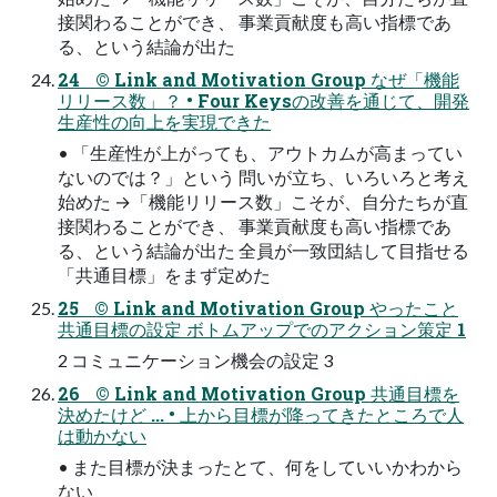
接関わることができ、 事業貢献度も高い指標であ
る、という結論が出た
24 © Link and Motivation Group なぜ「機能
リリース数」？ • Four Keysの改善を通じて、開発
生産性の向上を実現できた
• 「生産性が上がっても、アウトカムが高まってい
ないのでは？」という 問いが立ち、いろいろと考え
始めた →「機能リリース数」こそが、自分たちが直
接関わることができ、 事業貢献度も高い指標であ
る、という結論が出た 全員が一致団結して目指せる
「共通目標」をまず定めた
25 © Link and Motivation Group やったこと
共通目標の設定 ボトムアップでのアクション策定 1
2 コミュニケーション機会の設定 3
26 © Link and Motivation Group 共通目標を
決めたけど ... • 上から目標が降ってきたところで人
は動かない
• また目標が決まったとて、何をしていいかわから
ない