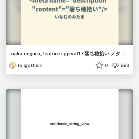
nakameguro_feature.cpp vol17 落ち穂拾い:メタ関数編
loligothick
0
680