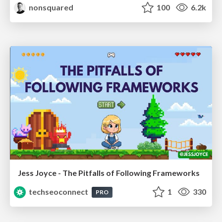
nonsquared
100
6.2k
Jess Joyce - The Pitfalls of Following Frameworks
techseoconnect
1
330
PRO