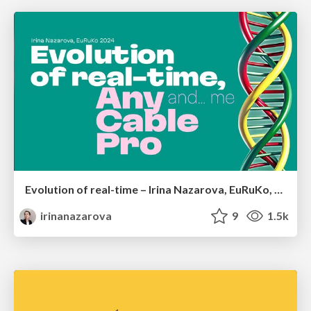
Evolution of real-time – Irina Nazarova, EuRuKo, 2024
irinanazarova
9
1.5k