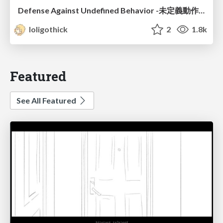
Defense Against Undefined Behavior -未定義動作に対する防衛術-
loligothick
2
1.8k
Featured
See All Featured