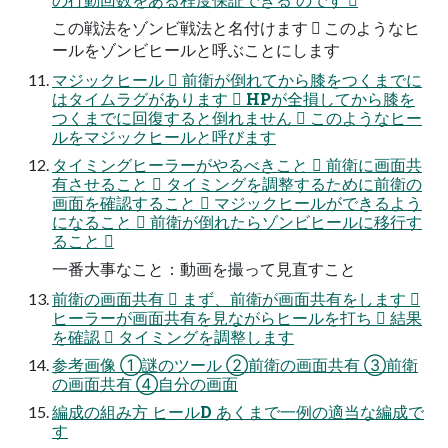
この戦法をゾンビ戦法と名付けます  このようなヒ
ールをゾンビヒールと呼ぶことにします
マジックヒール  前衛が倒れてから膝をつくまでに
はタイムラグがあります  HPが全損してから膝を
つくまでに回復すると倒れません  このようなヒー
ルをマジックヒールと呼びます
タイミングヒーラーがやるべきこと  前衛に画面共
有させること  タイミングを調整するために前衛の
画面を確認すること  マジックヒールができるよう
になること  前衛が倒れたらゾンビヒールに移行す
ること 
一番大事なこと：動画を撮って見直すこと
前衛の画面共有  まず、前衛が画面共有をします 
ヒーラーが画面共有を見ながらヒールを打ち  結果
を確認  タイミングを調整します
参考画像 ①謎のツール ②前衛の画面共有 ③前衛
の画面共有 ④自分の画面
編成の組み方 ヒールD あくまで一例の適当な編成で
す