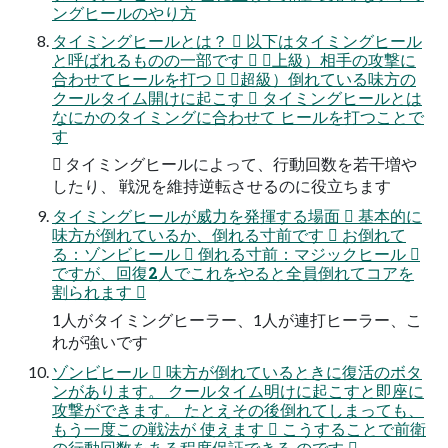
ングヒールのやり方
タイミングヒールとは？  以下はタイミングヒール
と呼ばれるものの一部です  （上級）相手の攻撃に
合わせてヒールを打つ  （超級）倒れている味方の
クールタイム開けに起こす  タイミングヒールとは
なにかのタイミングに合わせて ヒールを打つことで
す
 タイミングヒールによって、行動回数を若干増や
したり、 戦況を維持逆転させるのに役立ちます
タイミングヒールが威力を発揮する場面  基本的に
味方が倒れているか、倒れる寸前です  お倒れて
る：ゾンビヒール  倒れる寸前：マジックヒール 
ですが、回復2人でこれをやると全員倒れてコアを
割られます 
1人がタイミングヒーラー、1人が連打ヒーラー、こ
れが強いです
ゾンビヒール  味方が倒れているときに復活のボタ
ンがあります。 クールタイム明けに起こすと即座に
攻撃ができます。 たとえその後倒れてしまっても、
もう一度この戦法が 使えます  こうすることで前衛
の行動回数をある程度保証できる のです 