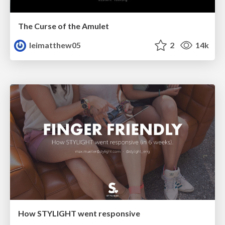
The Curse of the Amulet
leimatthew05
2
14k
How STYLIGHT went responsive