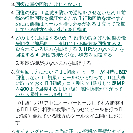
回復は量や回数だけじゃない！
回復の役割  全滅を防いで逆転をさせないため  前
衛の行動回数を保証するため  行動回数を増やすた
めには前衛はヒールを待つ必要がある  立って攻撃
している味方が多い状況を目指す
どのように回復するのか？ 効率の良さげな回復の優
先順位（簡易的） 1. 倒れている味方を回復する 2.
殴られている味方を回復する 3. HPの少ない味方を
回復する 4. 属性防御が少ない味方を回復する
5. 基礎防御が少ない味方を回復する
立ち回り方について  （初級）ヒーラーが同時にMP
回復しない  （初級）ヒールCから打って、Dは大事
に取っておく  （初級）コア割りで1殴りして即MP
を400まで回復する  （中級）属性防御が下がって
いたら属性ヒールを打つ 
（中級）バリア中にオーバーヒールして札を調整す
る  （上級）相手の攻撃に合わせてヒールを打つ 
（超級）倒れている味方のクールタイム開けに起こ
す
タイミングヒール 本当に正しい究極で完璧なタイミ