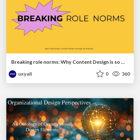
Breaking role norms: Why Content Design is so much more than writing copy - Taylor Woolridge
uxyall
0
360