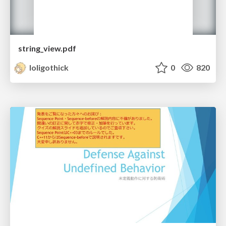
string_view.pdf
loligothick
0
820