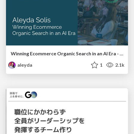
Winning Ecommerce Organic Search in an AI Era - #searchnstuff2025
aleyda
1
2.1k