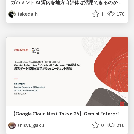
ガバメント AI 源内を地方自治体は活用できるのか 可能性と課題、期待について
takeda_h
1
170
【Google Cloud Next Tokyo'26】Gemini Enterprise と Oracle AI Database で実現する、 業務データ活用を実現する AI エージェント実装
shisyu_gaku
0
210