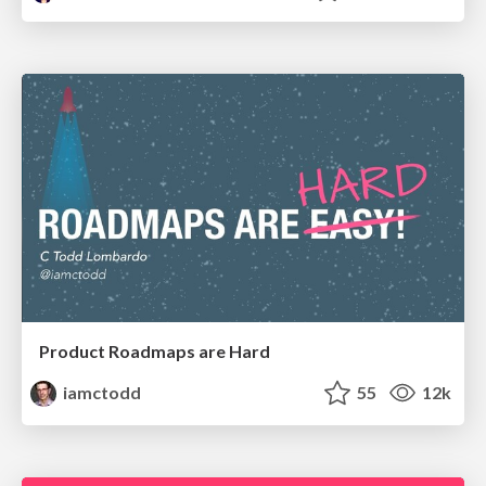
Product Roadmaps are Hard
iamctodd
55
12k