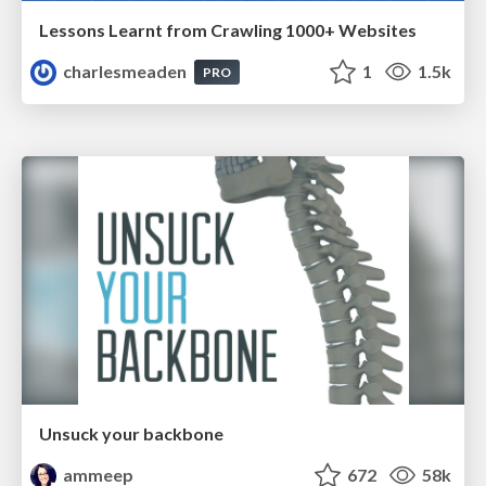
Lessons Learnt from Crawling 1000+ Websites
charlesmeaden
1
1.5k
PRO
Unsuck your backbone
ammeep
672
58k