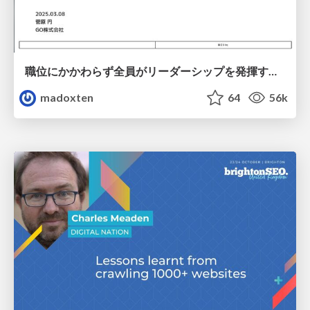
職位にかかわらず全員がリーダーシップを発揮するチーム作り / Building a team where everyone can demonstrate leadership regardless of position
madoxten
64
56k