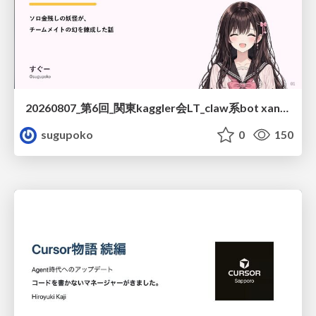
20260807_第6回_関東kaggler会LT_claw系bot xangiと始める、"寂しくない" kaggle
sugupoko
0
150