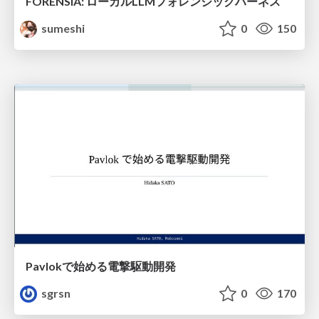
FORENSIA: ローカルLLMフォレンジックハーネス
sumeshi
0
150
Pavlokで始める電撃駆動開発
sgrsn
0
170