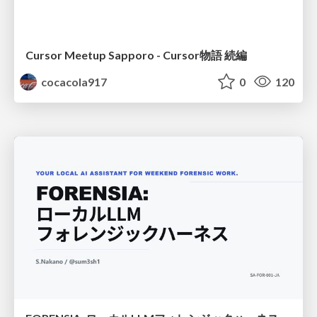
Cursor Meetup Sapporo - Cursor物語 続編
cocacola917
0
120