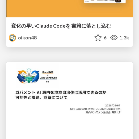
変化の早いClaude Codeを 書籍に落とし込む
oikon48
6
1.3k