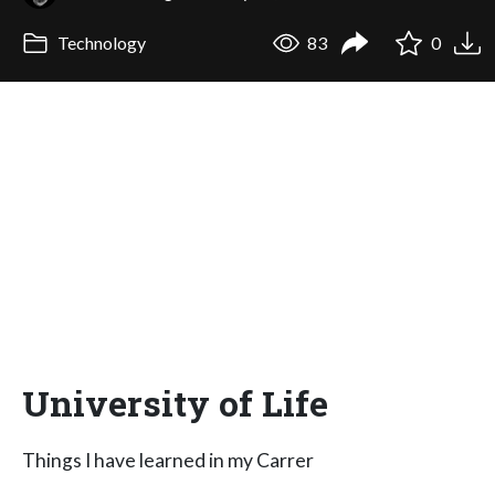
Technology
83
0
University of Life
Things I have learned in my Carrer