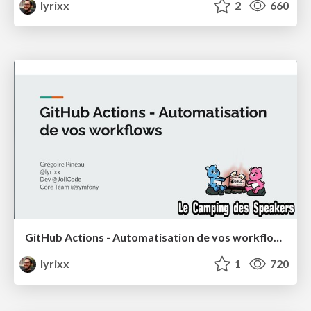
lyrixx
2
660
GitHub Actions - Automatisation de vos workflows
lyrixx
1
720