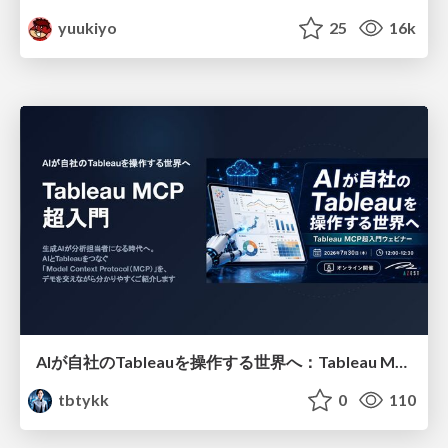
yuukiyo
25
16k
AIが自社のTableauを操作する世界へ：Tableau MCP超入門
tbtykk
0
110