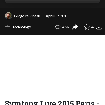
Grégoire Pineau
April 09, 2015
Technology
4.9k
4
Symfony Live 2015 Paris -