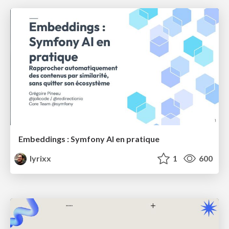
Embeddings : Symfony AI en pratique
lyrixx
1
600