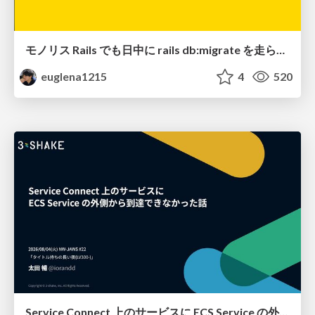
モノリス Rails でも日中に rails db:migrate を走らせたい！ / Daytime rails db:migrate on Monolithic Rails!
euglena1215
4
520
Service Connect 上のサービスに ECS Service の外側から到達できなかった話