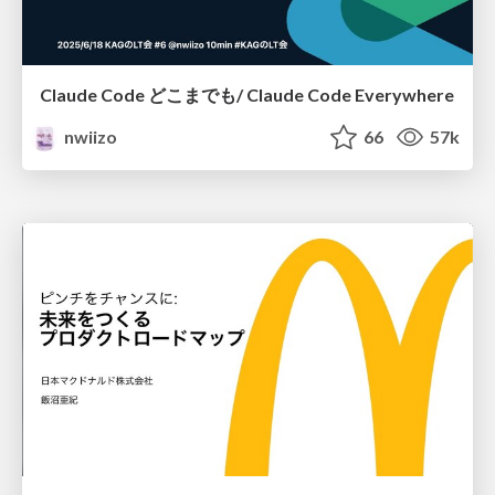
Claude Code どこまでも/ Claude Code Everywhere
nwiizo
66
57k